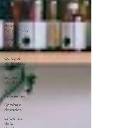
Limpieza
Eco
Limpieza
Después
de la
Construcción
Servicios
regulares
de limpieza
Consejos
de limpieza
de oficina
Limpiar y
COVID-19
Ventanas
Relucientes
Domina el
desorden
La Ciencia
de la