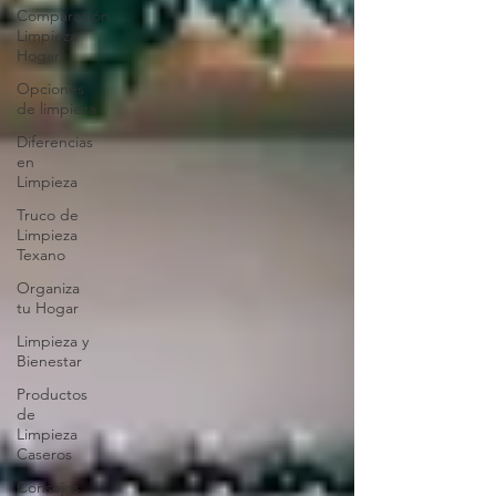
Comparación
Limpieza
Hogar
Opciones
de limpieza
Diferencias
en
Limpieza
Truco de
Limpieza
Texano
Organiza
tu Hogar
Limpieza y
Bienestar
Productos
de
Limpieza
Caseros
Consejos