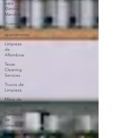
para
Eliminar
Manchas
Viviendo en
un
apartamento
Limpieza
de
Alfombras
Texas
Cleaning
Services
Trucos de
Limpieza
Mitos de
Limpieza
Consejos
de
Limpieza
Estacionales