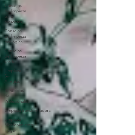
Consejos
de limpieza
para
mascotas
Consejos
de limpieza
ecológica
Consejos
de limpieza
verde
Limpieza
Sin
Alergias
Beneficios
de
Profesionales
LimpiezaTransformadora
Limpieza
Mantenimiento
Hogar