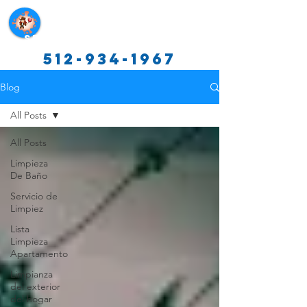
Servicios de limpieza de Texas
512-934-1967
Blog
All Posts
All Posts
Limpieza
De Baño
Servicio de
Limpiez
Lista
Limpieza
Apartamento
Limpianza
del exterior
del hogar