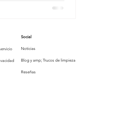
ir a
rio Más
mpieza
Social
la Construcción
Noticias
ervicio
Blog y amp; Trucos de limpieza
rivacidad
Reseñas