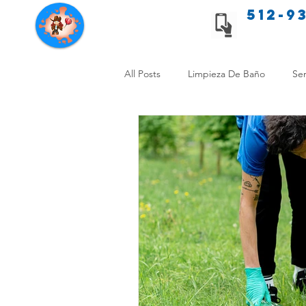
512-9
Servicios de limpieza de Texas
All Posts
Limpieza De Baño
Ser
Consejos de limpieza para mascota
Limpieza Sin Alergias
Benefici
Comparación Limpieza Hogar
Organiza tu Hogar
Limpieza y