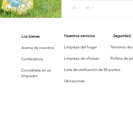
Contribu
Vecinda
impieza de Alfombras
Texas Cleaning Services
Trucos de Li
Limpio
Nuestros servicios
Seguridad
Los bienes
e Limpieza Estacionales
Limpieza Eco
Limpieza Después de 
Limpieza del hogar
Términos de s
Acerca de nosotros
Limpieza de oficinas
P
olítica de p
Contáctenos
Consejos de limpieza de oficina
Limpiar y COVID-19
Lista de verificación de 50 puntos
Conviértete en un
limpiador
Ubicaciones