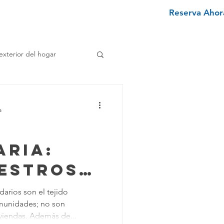
Reserva Ahora
nviértete en un limpiador
More
exterior del hogar
e
a
enimiento Hogar
aria:
estros
pieza Texano
s de
darios son el tejido
munidades; no son
 Pueden
iminar Manchas
viendas. Además de...