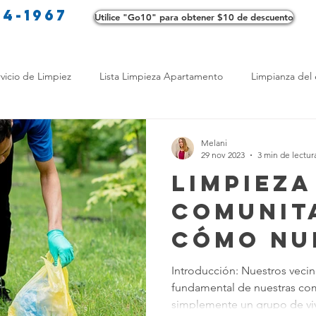
34-1967
Utilice "Go10" para obtener $10 de descuento
Co
vicio de Limpiez
Lista Limpieza Apartamento
Limpianza del 
s
Consejos de limpieza ecológica
Consejos de limpieza verd
Melani
29 nov 2023
3 min de lectur
Limpieza
os de Profesionales
LimpiezaTransformadora
Limpieza Mant
Comunit
Cómo Nu
Opciones de limpieza
Diferencias en Limpieza
Truco de Lim
Servicio
Introducción: Nuestros vecin
fundamental de nuestras co
Limpieza
 Bienestar
Productos de Limpieza Caseros
Consejos para El
simplemente un grupo de vi