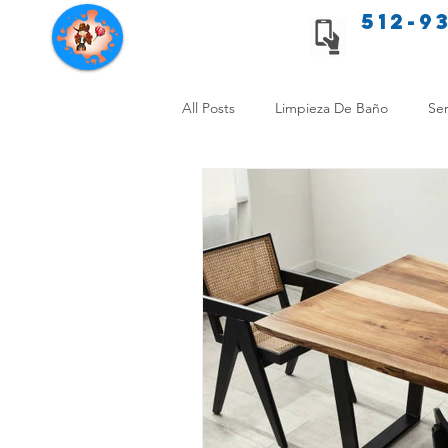
512-9
Servicios de limpieza de Texas
All Posts
Limpieza De Baño
Ser
Consejos de limpieza para mascota
Limpieza Sin Alergias
Benefici
Comparación Limpieza Hogar
Organiza tu Hogar
Limpieza y