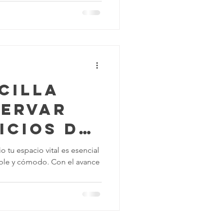
mpieza
la Construcción
cilla
servar
icios de
 de
 tu espacio vital es esencial
able y cómodo. Con el avance
 Línea