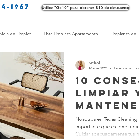
34-1967
Utilice "Go10" para obtener $10 de descuento
Co
vicio de Limpiez
Lista Limpieza Apartamento
Limpianza del 
s
Consejos de limpieza ecológica
Consejos de limpieza verd
Melani
14 mar 2024
3 min de lectur
10 Cons
os de Profesionales
LimpiezaTransformadora
Limpieza Mant
Limpiar 
Mantene
Opciones de limpieza
Diferencias en Limpieza
Truco de Lim
Muebles
Nosotros en Texas Cleaning 
importante que es tener una 
Madera
 Bienestar
Productos de Limpieza Caseros
Consejos para El
Cuidar adecuadamente tus m