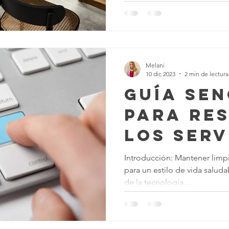
impieza de Alfombras
Texas Cleaning Services
Trucos de Li
Melani
e Limpieza Estacionales
Limpieza Eco
Limpieza Después de 
10 dic 2023
2 min de lectura
Guía Sen
para Re
Consejos de limpieza de oficina
Limpiar y COVID-19
los Serv
Limpieza
Introducción: Mantener limpio
para un estilo de vida salud
Texas en
de la tecnología,...