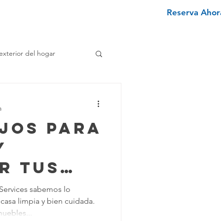
Reserva Ahora
nviértete en un limpiador
More
exterior del hogar
e
a
ejos para
enimiento Hogar
y
r tus
pieza Texano
 de
Services sabemos lo
casa limpia y bien cuidada.
iminar Manchas
uebles...