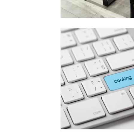
Viviendo en un apartamento
L
Mitos de Limpieza
Consejos d
Servicios regulares de limpieza