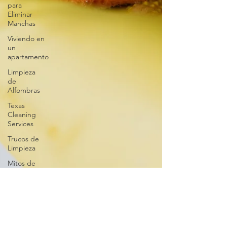
para
Eliminar
Manchas
Viviendo en
un
apartamento
Limpieza
de
Alfombras
Texas
Cleaning
Services
Trucos de
Limpieza
Mitos de
Limpieza
Consejos
de
Limpieza
Estacionales
Melani