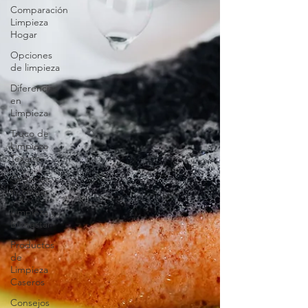
Comparación
Limpieza
Hogar
Opciones
de limpieza
Diferencias
en
Limpieza
Truco de
Limpieza
Texano
Organiza
tu Hogar
Limpieza y
Bienestar
Productos
de
Limpieza
Caseros
Consejos