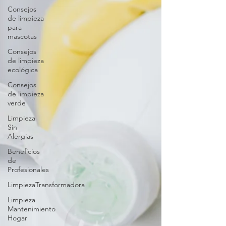
Consejos
de limpieza
para
mascotas
Consejos
de limpieza
ecológica
Consejos
de limpieza
verde
Limpieza
Sin
Alergias
Beneficios
de
Profesionales
LimpiezaTransformadora
Limpieza
Mantenimiento
Hogar