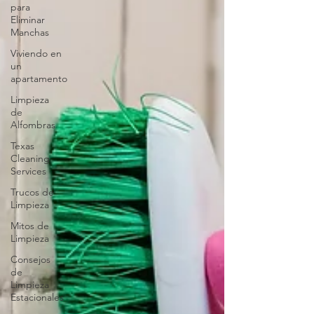
para
Eliminar
Manchas
Viviendo en
un
apartamento
Limpieza
de
Alfombras
Texas
Cleaning
Services
Trucos de
Limpieza
Mitos de
Limpieza
Consejos
de
Limpieza
Estacionales