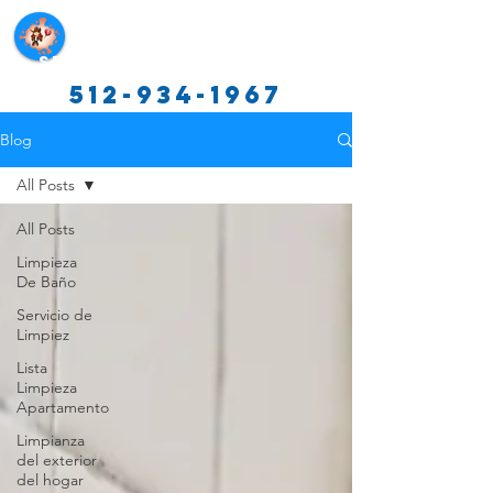
Servicios de limpieza de Texas
512-934-1967
Blog
All Posts
All Posts
Limpieza
De Baño
Servicio de
Limpiez
Lista
Limpieza
Apartamento
Limpianza
del exterior
del hogar