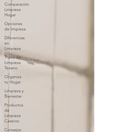
Comparación
Limpieza
Hogar
Opciones
de limpieza
Diferencias
en
Limpieza
Truco de
Limpieza
Texano
Organiza
tu Hogar
Limpieza y
Bienestar
Productos
de
Limpieza
Caseros
Consejos