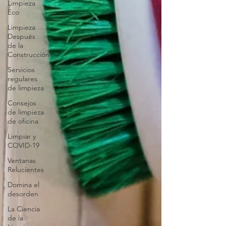
Limpieza
Eco
Limpieza
Después
de la
Construcción
Servicios
regulares
de limpieza
Consejos
de limpieza
de oficina
Limpiar y
COVID-19
Ventanas
Relucientes
Domina el
desorden
La Ciencia
de la