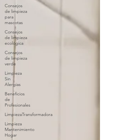
Consejos
de limpieza
para
mascotas
Consejos
de limpieza
ecológica
Consejos
de limpieza
verde
Limpieza
Sin
Alergias
Beneficios
de
Profesionales
LimpiezaTransformadora
Limpieza
Mantenimiento
Hogar