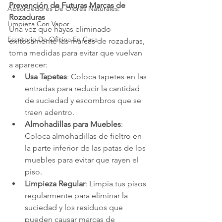
Prevención de Futuras Marcas de 
Absorbedores De Olores Naturales:
Rozaduras
Limpieza Con Vapor
Una vez que hayas eliminado 
Escritorio De Oficina En Casa
exitosamente las marcas de rozaduras, 
toma medidas para evitar que vuelvan 
a aparecer:
Usa Tapetes
: Coloca tapetes en las 
entradas para reducir la cantidad 
de suciedad y escombros que se 
traen adentro.
Almohadillas para Muebles
: 
Coloca almohadillas de fieltro en 
la parte inferior de las patas de los 
muebles para evitar que rayen el 
piso.
Limpieza Regular
: Limpia tus pisos 
regularmente para eliminar la 
suciedad y los residuos que 
pueden causar marcas de 