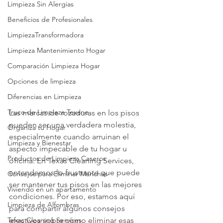
Limpieza Sin Alergias
Beneficios de Profesionales
LimpiezaTransformadora
Limpieza Mantenimiento Hogar
Comparación Limpieza Hogar
Opciones de limpieza
Diferencias en Limpieza
Truco de Limpieza Texano
Las marcas de rozaduras en los pisos 
pueden ser una verdadera molestia, 
Organiza tu Hogar
especialmente cuando arruinan el 
Limpieza y Bienestar
aspecto impecable de tu hogar u 
Productos de Limpieza Caseros
oficina. En Texas Cleaning Services, 
entendemos lo frustrante que puede 
Consejos para Eliminar Manchas
ser mantener tus pisos en las mejores 
Viviendo en un apartamento
condiciones. Por eso, estamos aquí 
Limpieza de Alfombras
para compartir algunos consejos 
efectivos sobre cómo eliminar esas 
Texas Cleaning Services