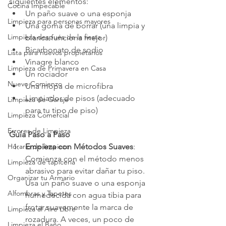
siguientes elementos:
Cocina Impecable
Un paño suave o una esponja
Limpieza para personas mayores
Una goma de borrar (una limpia y 
Limpieza después de la fiesta
blanca funciona mejor)
Bicarbonato de sodio
Lista para nuevos propietarios
Vinagre blanco
Limpieza de Primavera en Casa
Un rociador
Nuevo Comienzo
Una mopa de microfibra
Limpiador de pisos (adecuado 
Limpieza de Garaje
para tu tipo de piso)
Limpieza Comercial
Errores de Limpieza
Guía Paso a Paso
Empieza con Métodos Suaves
: 
Horario de limpieza
Comienza con el método menos 
Limpieza de tapicería
abrasivo para evitar dañar tu piso. 
Organizar tu Armario
Usa un paño suave o una esponja 
Alfombras y Tapetes
humedecida con agua tibia para 
frotar suavemente la marca de 
Limpieza al Aire Libre
rozadura. A veces, un poco de 
Limpieza el Baño