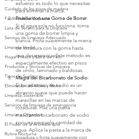
esfuerzo es todo lo que necesitas 
Cuidado de los pisos de madera
para eliminar la marca.
Prueba con una Goma de Borrar
: 
Facilitando la Mudanza
Si el agua sola no funciona, toma 
Lista de Verano para la Limpieza
una goma de borrar limpia y 
Servicio de Limpieza Adecuado
blanca. Frota suavemente la marca 
Limpieza Verde
de rozadura con la goma hasta 
que desaparezca. Este método es 
Hogar Fresco y Libre de Pelo
especialmente efectivo en pisos 
Productos y Técnicas de Limpieza
de vinilo, laminado y baldosas.
Tipos de Suelos
Magia del Bicarbonato de Sodio
: 
El bicarbonato de sodio es un 
Eliminación de Moho y Moho
abrasivo suave que puede hacer 
Limpieza Sostenible
maravillas en las marcas de 
Servicios de limpieza de emergencia
rozaduras. Haz una pasta 
Limpiar y Organizar
mezclando bicarbonato de sodio 
con una pequeña cantidad de 
El Poder de la Aromaterapia
agua. Aplica la pasta a la marca de 
Rutina Nocturna
rozadura y frota suavemente con 