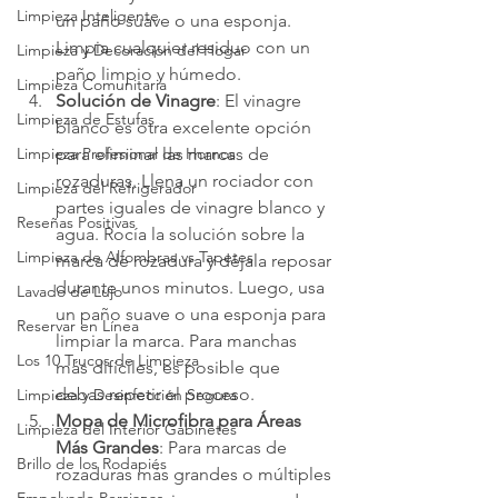
Limpieza Inteligente
un paño suave o una esponja. 
Limpia cualquier residuo con un 
Limpieza y Decoración del Hogar
paño limpio y húmedo.
Limpieza Comunitaria
Solución de Vinagre
: El vinagre 
Limpieza de Estufas
blanco es otra excelente opción 
para eliminar las marcas de 
Limpieza Profesional de Hornos
rozaduras. Llena un rociador con 
Limpieza del Refrigerador
partes iguales de vinagre blanco y 
Reseñas Positivas
agua. Rocía la solución sobre la 
Limpieza de Alfombras vs Tapetes
marca de rozadura y déjala reposar 
durante unos minutos. Luego, usa 
Lavado de Lujo
un paño suave o una esponja para 
Reservar en Línea
limpiar la marca. Para manchas 
Los 10 Trucos de Limpieza
más difíciles, es posible que 
debas repetir el proceso.
Limpieza y Desinfección Segura
Mopa de Microfibra para Áreas 
Limpieza del Interior Gabinetes
Más Grandes
: Para marcas de 
Brillo de los Rodapiés
rozaduras más grandes o múltiples 