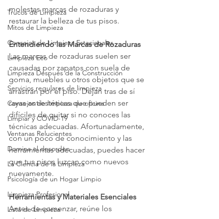
molestas marcas de rozaduras y 
Trucos de Limpieza
restaurar la belleza de tus pisos.
Mitos de Limpieza
Consejos de Limpieza Estacionales
Entendiendo las Marcas de Rozaduras
Las marcas de rozaduras suelen ser 
Limpieza Eco
causadas por zapatos con suela de 
Limpieza Después de la Construcción
goma, muebles u otros objetos que se 
Servicios regulares de limpieza
arrastran por el piso. Dejan tras de sí 
rayas antiestéticas que pueden ser 
Consejos de limpieza de oficina
difíciles de quitar si no conoces las 
Limpiar y COVID-19
técnicas adecuadas. Afortunadamente, 
Ventanas Relucientes
con un poco de conocimiento y las 
Domina el desorden
herramientas adecuadas, puedes hacer 
que tus pisos luzcan como nuevos 
La Ciencia de la Limpieza
nuevamente.
Psicología de un Hogar Limpio
Limpieza Profesional
Herramientas y Materiales Esenciales
Antes de comenzar, reúne los 
Lista de Limpieza