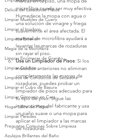
Empolvado Persianas
marcas en tu piso, una mopa de 
microfibra puede ser muy efectiva. 
Delicia del Lavado de Platos
Humedece la mopa con agua o 
Limpiar Muebles de Cuero
una solución de vinagre y friega 
Limpiar el Inodoro
suavemente el área afectada. El 
material de microfibra ayudará a 
Limpieza Exterior
levantar las marcas de rozaduras 
Magia de la Microfibra
sin rayar el piso.
Limpiar Encimeras de Granito
Usa un Limpiador de Pisos
: Si los 
Limpiar Colchón
métodos anteriores no eliminan 
completamente las marcas de 
Limpieza de Conductos de Secadora
rozaduras, puedes probar un 
Limpiar el Cubo de Basura
limpiador de pisos adecuado para 
Limpiar Gimnasio en Casa
tu tipo de piso. Sigue las 
instrucciones del fabricante y usa 
Hogar Libre de Plagas
un paño suave o una mopa para 
Limpiar Paredes
aplicar el limpiador a las marcas 
Preguntas Comunes Sobre Limpieza
de rozaduras.
Azulejos Brillantes del Baño