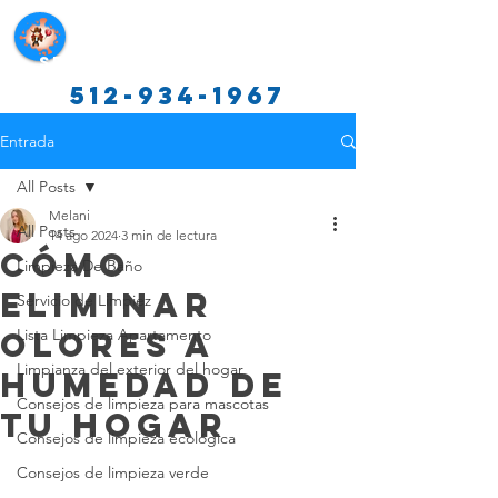
Servicios de limpieza de Texas
512-934-1967
Entrada
All Posts
Melani
All Posts
14 ago 2024
3 min de lectura
Cómo
Limpieza De Baño
Eliminar
Servicio de Limpiez
Olores a
Lista Limpieza Apartamento
Limpianza del exterior del hogar
Humedad de
Consejos de limpieza para mascotas
Tu Hogar
Consejos de limpieza ecológica
Consejos de limpieza verde