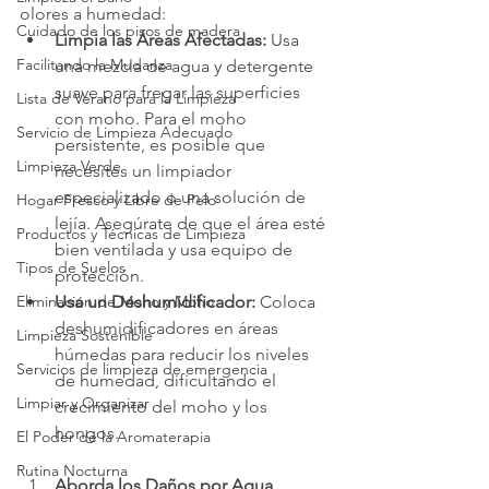
olores a humedad:
Cuidado de los pisos de madera
Limpia las Áreas Afectadas:
 Usa 
Facilitando la Mudanza
una mezcla de agua y detergente 
suave para fregar las superficies 
Lista de Verano para la Limpieza
con moho. Para el moho 
Servicio de Limpieza Adecuado
persistente, es posible que 
Limpieza Verde
necesites un limpiador 
especializado o una solución de 
Hogar Fresco y Libre de Pelo
lejía. Asegúrate de que el área esté 
Productos y Técnicas de Limpieza
bien ventilada y usa equipo de 
Tipos de Suelos
protección.
Eliminación de Moho y Moho
Usa un Deshumidificador:
 Coloca 
deshumidificadores en áreas 
Limpieza Sostenible
húmedas para reducir los niveles 
Servicios de limpieza de emergencia
de humedad, dificultando el 
Limpiar y Organizar
crecimiento del moho y los 
hongos.
El Poder de la Aromaterapia
Rutina Nocturna
Aborda los Daños por Agua