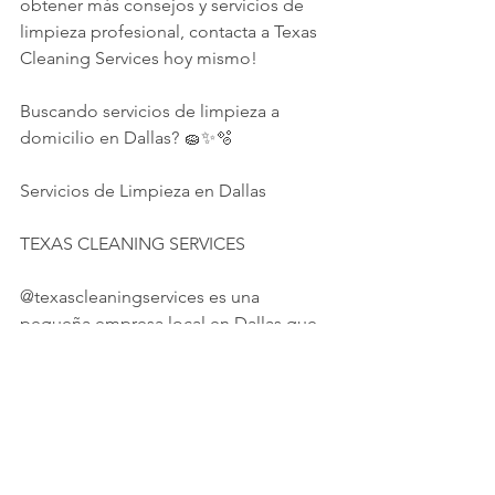
obtener más consejos y servicios de 
limpieza profesional, contacta a Texas 
Cleaning Services hoy mismo!
Buscando servicios de limpieza a 
domicilio en Dallas? 🧽✨🫧
Servicios de Limpieza en Dallas
TEXAS CLEANING SERVICES
@texascleaningservices es una 
pequeña empresa local en Dallas que 
se especializa en una variedad de 
servicios, incluyendo limpieza general, 
profunda, de mudanzas, de oficinas y 
limpieza personalizada 🧽
Reseña de uno de nuestros clientes: 