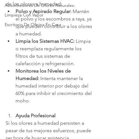
de los olores a humedad:
Absorbedores De Olores Naturales:
Polvo y Aspirado Regular:
 Mantén 
Limpieza Con Vapor
el polvo y los escombros a raya, ya 
Escritorio De Oficina En Casa
que pueden contribuir a los olores 
a humedad.
Limpia los Sistemas HVAC:
 Limpia 
o reemplaza regularmente los 
filtros de tus sistemas de 
calefacción y refrigeración.
Monitorea los Niveles de 
Humedad:
 Intenta mantener la 
humedad interior por debajo del 
60% para inhibir el crecimiento del 
moho.
Ayuda Profesional
Si los olores a humedad persisten a 
pesar de tus mejores esfuerzos, puede 
ser hora de buscar asistencia 