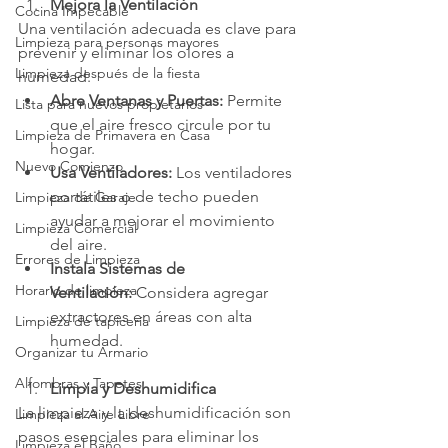
Mejora la Ventilación
Cocina Impecable
Una ventilación adecuada es clave para 
Limpieza para personas mayores
prevenir y eliminar los olores a 
Limpieza después de la fiesta
humedad:
Abre Ventanas y Puertas:
 Permite 
Lista para nuevos propietarios
que el aire fresco circule por tu 
Limpieza de Primavera en Casa
hogar.
Nuevo Comienzo
Usa Ventiladores:
 Los ventiladores 
portátiles o de techo pueden 
Limpieza de Garaje
ayudar a mejorar el movimiento 
Limpieza Comercial
del aire.
Errores de Limpieza
Instala Sistemas de 
Horario de limpieza
Ventilación:
 Considera agregar 
extractores en áreas con alta 
Limpieza de tapicería
humedad.
Organizar tu Armario
Alfombras y Tapetes
Limpia y Deshumidifica
La limpieza y la deshumidificación son 
Limpieza al Aire Libre
pasos esenciales para eliminar los 
Limpieza el Baño