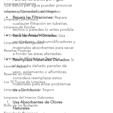
Limpieza Inteligente
Los daños por agua pueden provocar 
olores a humedad persistentes:
Limpieza y Decoración del Hogar
Repara las Filtraciones:
 Repara 
Limpieza Comunitaria
cualquier filtración en tuberías, 
Limpieza de Estufas
techos o paredes lo antes posible.
Limpieza Profesional de Hornos
Seca las Áreas Húmedas:
 Usa 
ventiladores, deshumidificadores y 
Limpieza del Refrigerador
materiales absorbentes para secar 
Reseñas Positivas
a fondo las áreas afectadas.
Limpieza de Alfombras vs Tapetes
Reemplaza Materiales Dañados:
 Si 
el agua ha dañado paneles de 
Lavado de Lujo
yeso, aislamiento o alfombras, 
Reservar en Línea
considera reemplazar estos 
Los 10 Trucos de Limpieza
materiales para evitar problemas 
Limpieza y Desinfección Segura
de olor futuros.
Limpieza del Interior Gabinetes
Usa Absorbentes de Olores 
Brillo de los Rodapiés
Naturales