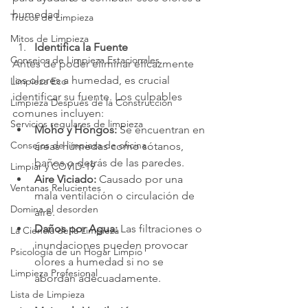
humedad.
Trucos de Limpieza
Mitos de Limpieza
Identifica la Fuente
Consejos de Limpieza Estacionales
Antes de poder eliminar eficazmente 
los olores a humedad, es crucial 
Limpieza Eco
identificar su fuente. Los culpables 
Limpieza Después de la Construcción
comunes incluyen:
Servicios regulares de limpieza
Moho y Hongos:
 Se encuentran en 
Consejos de limpieza de oficina
áreas húmedas como sótanos, 
baños o detrás de las paredes.
Limpiar y COVID-19
Aire Viciado:
 Causado por una 
Ventanas Relucientes
mala ventilación o circulación de 
Domina el desorden
aire.
Daños por Agua:
 Las filtraciones o 
La Ciencia de la Limpieza
inundaciones pueden provocar 
Psicología de un Hogar Limpio
olores a humedad si no se 
Limpieza Profesional
abordan adecuadamente.
Lista de Limpieza