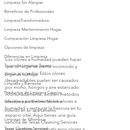
Limpieza Sin Alergias
Beneficios de Profesionales
LimpiezaTransformadora
Limpieza Mantenimiento Hogar
Comparación Limpieza Hogar
Opciones de limpieza
Diferencias en Limpieza
Los olores a humedad pueden hacer 
Truco de Limpieza Texano
que tu hogar se sienta incómodo y 
poco acogedor. Estos olores 
Organiza tu Hogar
desagradables suelen ser causados 
Limpieza y Bienestar
por moho, hongos y aire estancado. 
Productos de Limpieza Caseros
Afortunadamente, existen métodos 
efectivos para eliminar los olores a 
Consejos para Eliminar Manchas
humedad y restaurar la frescura en tu 
Viviendo en un apartamento
espacio vital. Aquí tienes una guía 
Limpieza de Alfombras
sencilla de Texas Cleaning Services 
Texas Cleaning Services
para ayudarte a combatir esos olores a 