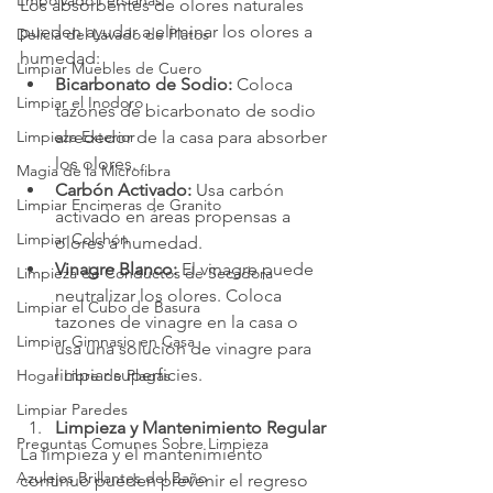
Empolvado Persianas
Los absorbentes de olores naturales 
pueden ayudar a eliminar los olores a 
Delicia del Lavado de Platos
humedad:
Limpiar Muebles de Cuero
Bicarbonato de Sodio:
 Coloca 
Limpiar el Inodoro
tazones de bicarbonato de sodio 
Limpieza Exterior
alrededor de la casa para absorber 
los olores.
Magia de la Microfibra
Carbón Activado:
 Usa carbón 
Limpiar Encimeras de Granito
activado en áreas propensas a 
Limpiar Colchón
olores a humedad.
Vinagre Blanco:
 El vinagre puede 
Limpieza de Conductos de Secadora
neutralizar los olores. Coloca 
Limpiar el Cubo de Basura
tazones de vinagre en la casa o 
Limpiar Gimnasio en Casa
usa una solución de vinagre para 
limpiar superficies.
Hogar Libre de Plagas
Limpiar Paredes
Limpieza y Mantenimiento Regular
Preguntas Comunes Sobre Limpieza
La limpieza y el mantenimiento 
Azulejos Brillantes del Baño
continuo pueden prevenir el regreso 