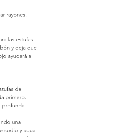
ar rayones.
ara las estufas 
abón y deja que 
ojo ayudará a 
stufas de 
da primero. 
a profunda.
zando una 
de sodio y agua 