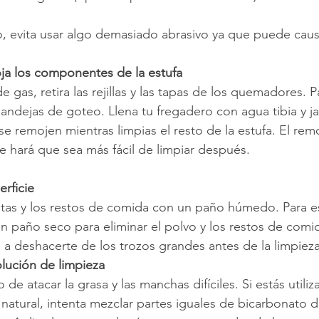
io, evita usar algo demasiado abrasivo ya que puede caus
oja los componentes de la estufa
e gas, retira las rejillas y las tapas de los quemadores. P
 bandejas de goteo. Llena tu fregadero con agua tibia y j
 remojen mientras limpias el resto de la estufa. El rem
que hará que sea más fácil de limpiar después.
erficie
ltas y los restos de comida con un paño húmedo. Para e
un paño seco para eliminar el polvo y los restos de comi
 a deshacerte de los trozos grandes antes de la limpiez
olución de limpieza
e atacar la grasa y las manchas difíciles. Si estás utili
 natural, intenta mezclar partes iguales de bicarbonato 