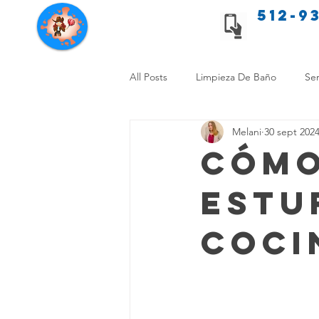
512-9
Servicios de limpieza de Texas
All Posts
Limpieza De Baño
Ser
Melani
30 sept 202
Consejos de limpieza para mascota
Cómo
Estu
Limpieza Sin Alergias
Benefici
Coci
Comparación Limpieza Hogar
Organiza tu Hogar
Limpieza y