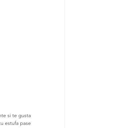
mpieza
la Construcción
e si te gusta 
tu estufa pase 