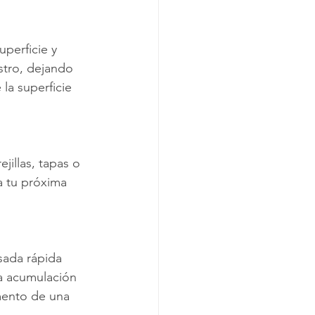
perficie y 
stro, dejando 
 la superficie 
jillas, tapas o 
a tu próxima 
sada rápida 
a acumulación 
mento de una 