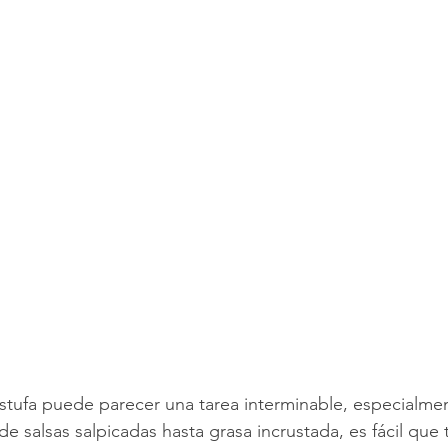
impieza de Alfombras
Texas Cleaning Services
Trucos de Li
e Limpieza Estacionales
Limpieza Eco
Limpieza Después de 
Consejos de limpieza de oficina
Limpiar y COVID-19
stufa puede parecer una tarea interminable, especialment
e salsas salpicadas hasta grasa incrustada, es fácil que 