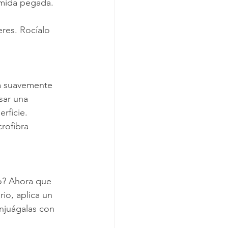
omida pegada. 
eres. Rocíalo 
fa suavemente 
sar una 
rficie.
rofibra 
o? Ahora que 
rio, aplica un 
njuágalas con 