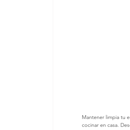
Viviendo en un apartamento
L
Mitos de Limpieza
Consejos d
Servicios regulares de limpieza
Mantener limpia tu e
cocinar en casa. Desd