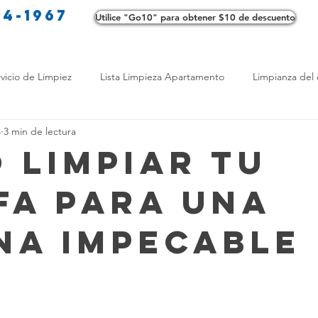
34-1967
Utilice "Go10" para obtener $10 de descuento
Co
vicio de Limpiez
Lista Limpieza Apartamento
Limpianza del 
4
3 min de lectura
s
Consejos de limpieza ecológica
Consejos de limpieza verd
 Limpiar Tu
fa para una
os de Profesionales
LimpiezaTransformadora
Limpieza Mant
na Impecable
Opciones de limpieza
Diferencias en Limpieza
Truco de Lim
 Bienestar
Productos de Limpieza Caseros
Consejos para El