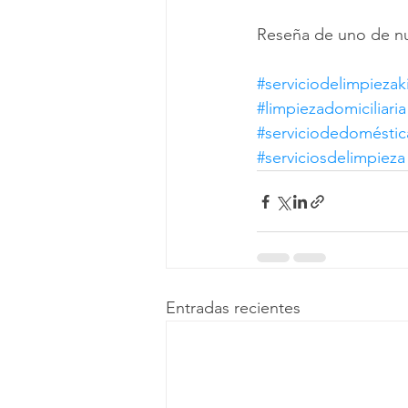
Reseña de uno de nue
#serviciodelimpiezak
#limpiezadomiciliaria
#serviciodedoméstic
#serviciosdelimpieza
Entradas recientes