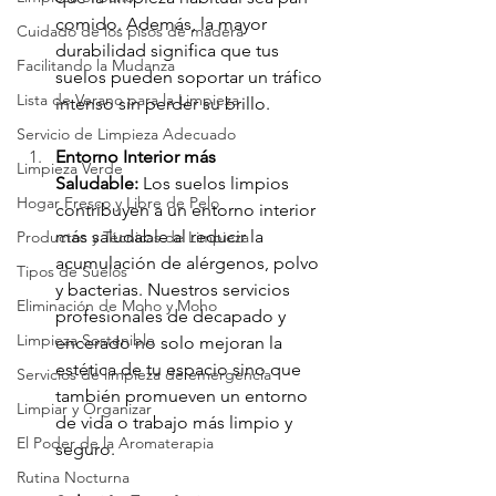
comido. Además, la mayor 
Cuidado de los pisos de madera
durabilidad significa que tus 
Facilitando la Mudanza
suelos pueden soportar un tráfico 
Lista de Verano para la Limpieza
intenso sin perder su brillo.
Servicio de Limpieza Adecuado
Entorno Interior más 
Limpieza Verde
Saludable:
 Los suelos limpios 
Hogar Fresco y Libre de Pelo
contribuyen a un entorno interior 
más saludable al reducir la 
Productos y Técnicas de Limpieza
acumulación de alérgenos, polvo 
Tipos de Suelos
y bacterias. Nuestros servicios 
Eliminación de Moho y Moho
profesionales de decapado y 
Limpieza Sostenible
encerado no solo mejoran la 
estética de tu espacio sino que 
Servicios de limpieza de emergencia
también promueven un entorno 
Limpiar y Organizar
de vida o trabajo más limpio y 
El Poder de la Aromaterapia
seguro.
Rutina Nocturna