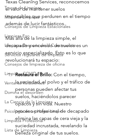
Texas Cleaning Services, reconocemos 
Trucos de Limpieza
el valor de mantener suelos 
impecables que perduren en el tiempo 
Mitos de Limpieza
además de lucir fantásticos.
Consejos de Limpieza Estacionales
Limpieza Eco
Más allá de la limpieza simple, el 
Limpieza Después de la Construcción
decapado y encerado de suelos es un 
servicio especializado. Esto es lo que 
Servicios regulares de limpieza
revolucionará tu espacio:
Consejos de limpieza de oficina
Limpiar y COVID-19
Restaura el Brillo:
 Con el tiempo, 
la suciedad, el polvo y el tráfico de 
Ventanas Relucientes
personas pueden afectar tus 
Domina el desorden
suelos, haciéndolos parecer 
La Ciencia de la Limpieza
opacos y sin vida. Nuestro 
proceso profesional de decapado 
Psicología de un Hogar Limpio
elimina las capas de cera vieja y la 
Limpieza Profesional
suciedad incrustada, revelando la 
Lista de Limpieza
belleza original de tus suelos.