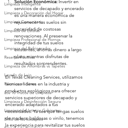
Solución Económica:
 Invertir en 
Limpieza Inteligente
servicios de decapado y encerado 
Limpieza y Decoración del Hogar
es una manera económica de 
Limpieza Comunitaria
rejuvenecer tus suelos sin 
necesidad de costosas 
Limpieza de Estufas
renovaciones. Al preservar la 
Limpieza Profesional de Hornos
integridad de tus suelos 
Limpieza del Refrigerador
existentes, ahorras dinero a largo 
plazo mientras disfrutas de 
Reseñas Positivas
resultados sorprendentes.
Limpieza de Alfombras vs Tapetes
Lavado de Lujo
En Texas Cleaning Services, utilizamos 
Reservar en Línea
técnicas líderes en la industria y 
productos ecológicos para ofrecer 
Los 10 Trucos de Limpieza
servicios superiores de decapado y 
Limpieza y Desinfección Segura
encerado adaptados a tus 
Limpieza del Interior Gabinetes
necesidades. Ya sea que tengas suelos 
de madera, baldosas o vinilo, tenemos 
Brillo de los Rodapiés
la experiencia para revitalizar tus suelos 