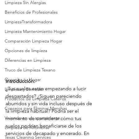
Limpieza Sin Alergias
Beneficios de Profesionales
LimpiezaTransformadora
Limpieza Mantenimiento Hogar
Comparación Limpieza Hogar
Opciones de limpieza
Diferencias en Limpieza
Truco de Limpieza Texano
Organiza tu Hogar
Introducción:
¿Tus suelos están empezando a lucir 
Limpieza y Bienestar
desgastados? ¿Siguen pareciendo 
Productos de Limpieza Caseros
aburridos y sin vida incluso después de 
Consejos para Eliminar Manchas
la limpieza habitual? Podría ser el 
Viviendo en un apartamento
momento de considerar cómo tus 
suelos podrían beneficiarse de los 
Limpieza de Alfombras
servicios de decapado y encerado. En 
Texas Cleaning Services