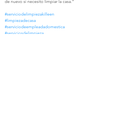
de nuevo si necesito limpiar la casa."
#serviciodelimpiezakilleen
#limpiezadecasa
#serviciodeempleadadomestica
#serviciosdelimpieza
Ver todo
Entradas recientes