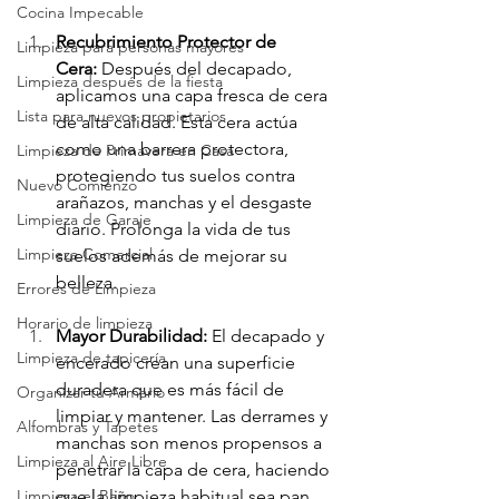
Cocina Impecable
Recubrimiento Protector de 
Limpieza para personas mayores
Cera:
 Después del decapado, 
Limpieza después de la fiesta
aplicamos una capa fresca de cera 
Lista para nuevos propietarios
de alta calidad. Esta cera actúa 
como una barrera protectora, 
Limpieza de Primavera en Casa
protegiendo tus suelos contra 
Nuevo Comienzo
arañazos, manchas y el desgaste 
Limpieza de Garaje
diario. Prolonga la vida de tus 
Limpieza Comercial
suelos además de mejorar su 
belleza.
Errores de Limpieza
Horario de limpieza
Mayor Durabilidad:
 El decapado y 
Limpieza de tapicería
encerado crean una superficie 
duradera que es más fácil de 
Organizar tu Armario
limpiar y mantener. Las derrames y 
Alfombras y Tapetes
manchas son menos propensos a 
Limpieza al Aire Libre
penetrar la capa de cera, haciendo 
Limpieza el Baño
que la limpieza habitual sea pan 