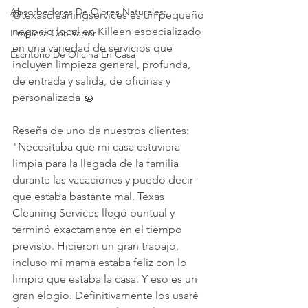
Absorbedores De Olores Naturales:
@texascleaningservices es un pequeño 
negocio local en Killeen especializado 
Limpieza Con Vapor
en una variedad de servicios que 
Escritorio De Oficina En Casa
incluyen limpieza general, profunda, 
de entrada y salida, de oficinas y 
personalizada 🧽 
Reseña de uno de nuestros clientes: 
"Necesitaba que mi casa estuviera 
limpia para la llegada de la familia 
durante las vacaciones y puedo decir 
que estaba bastante mal. Texas 
Cleaning Services llegó puntual y 
terminó exactamente en el tiempo 
previsto. Hicieron un gran trabajo, 
incluso mi mamá estaba feliz con lo 
limpio que estaba la casa. Y eso es un 
gran elogio. Definitivamente los usaré 