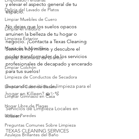
Empolvado Persianas
y elevar el aspecto general de tu 
Delicia del Lavado de Platos
espacio.
Limpiar Muebles de Cuero
No dejes que los suelos opacos 
Limpiar el Inodoro
arruinen la belleza de tu hogar o 
Limpieza Exterior
negocio. ¡Contacta a Texas Cleaning 
Magia de la Microfibra
Services hoy mismo y descubre el 
poder transformador de los servicios 
Limpiar Encimeras de Granito
profesionales de decapado y encerado 
Limpiar Colchón
para tus suelos!
Limpieza de Conductos de Secadora
Buscando servicios de limpieza para el 
Limpiar el Cubo de Basura
hogar en Killeen? 🧽✨🫧
Limpiar Gimnasio en Casa
Hogar Libre de Plagas
Servicios de Limpieza Locales en 
Limpiar Paredes
Killeen
Preguntas Comunes Sobre Limpieza
TEXAS CLEANING SERVICES 
Azulejos Brillantes del Baño