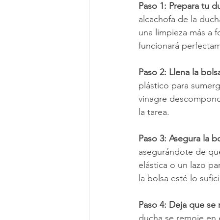
Paso 1: Prepara tu d
alcachofa de la duch
una limpieza más a f
funcionará perfecta
Paso 2: Llena la bols
plástico para sumerg
vinagre descompondrá
la tarea.
Paso 3: Asegura la bo
asegurándote de que
elástica o un lazo p
la bolsa esté lo suf
Paso 4: Deja que se 
ducha se remoje en e