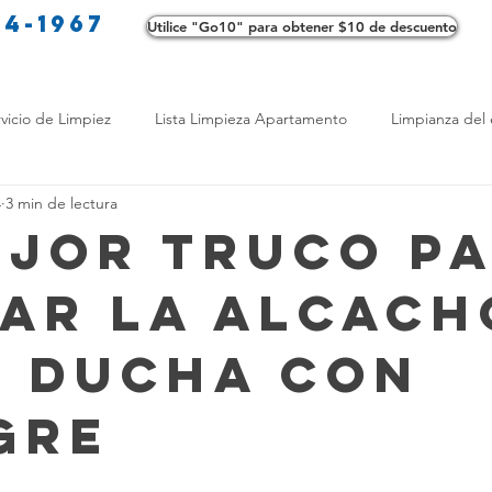
34-1967
Utilice "Go10" para obtener $10 de descuento
Co
vicio de Limpiez
Lista Limpieza Apartamento
Limpianza del 
4
3 min de lectura
s
Consejos de limpieza ecológica
Consejos de limpieza verd
ejor Truco p
iar la Alcach
os de Profesionales
LimpiezaTransformadora
Limpieza Mant
a Ducha con
Opciones de limpieza
Diferencias en Limpieza
Truco de Lim
gre
 Bienestar
Productos de Limpieza Caseros
Consejos para El