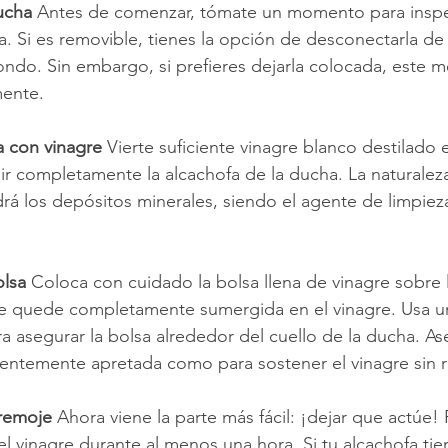
ucha 
Antes de comenzar, tómate un momento para inspe
a. Si es removible, tienes la opción de desconectarla de 
ondo. Sin embargo, si prefieres dejarla colocada, este 
mente.
a con vinagre 
Vierte suficiente vinagre blanco destilado 
ir completamente la alcachofa de la ducha. La naturaleza
 los depósitos minerales, siendo el agente de limpieza
lsa 
Coloca con cuidado la bolsa llena de vinagre sobre l
 quede completamente sumergida en el vinagre. Usa u
ara asegurar la bolsa alrededor del cuello de la ducha. A
icientemente apretada como para sostener el vinagre sin r
remoje 
Ahora viene la parte más fácil: ¡dejar que actúe! 
l vinagre durante al menos una hora. Si tu alcachofa tie