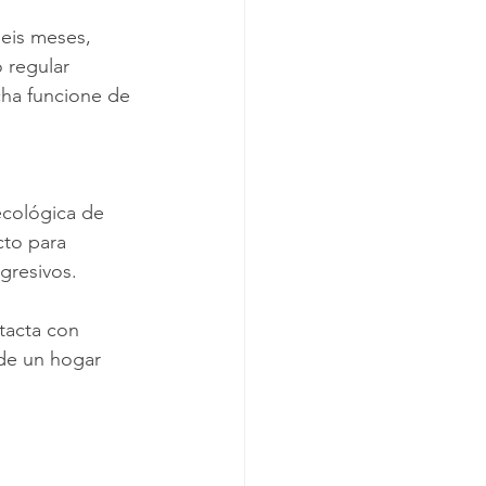
eis meses, 
 regular 
ha funcione de 
ecológica de 
cto para 
gresivos.
tacta con 
de un hogar 