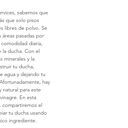
ervices, sabemos que 
impieza de Alfombras
Texas Cleaning Services
Trucos de Li
ás que solo pisos 
 libres de polvo. Se 
s áreas pasadas por 
e Limpieza Estacionales
Limpieza Eco
Limpieza Después de 
 comodidad diaria, 
 la ducha. Con el 
 minerales y la 
Consejos de limpieza de oficina
Limpiar y COVID-19
truir tu ducha, 
de agua y dejando tu 
Afortunadamente, hay 
 natural para este 
inagre. En esta 
, compartiremos el 
piar tu ducha usando 
gico ingrediente.