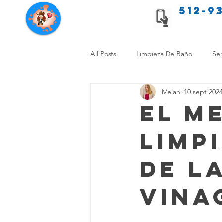
512-9
Servicios de limpieza de Texas
All Posts
Limpieza De Baño
Ser
Melani
10 sept 202
Consejos de limpieza para mascota
El M
Limp
Limpieza Sin Alergias
Benefici
de l
Comparación Limpieza Hogar
Vina
Organiza tu Hogar
Limpieza y