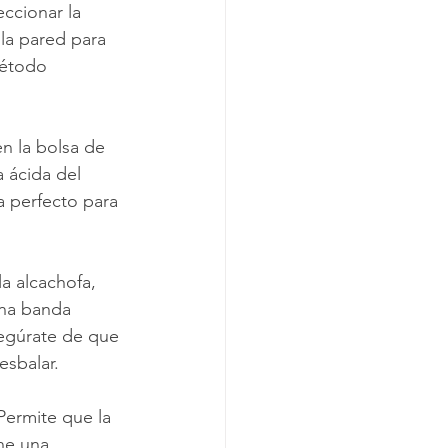
ccionar la 
la pared para 
método 
en la bolsa de 
 ácida del 
 perfecto para 
a alcachofa, 
na banda 
segúrate de que 
esbalar.
Permite que la 
ne una 