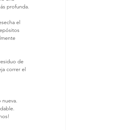
más profunda.
esecha el 
depósitos 
ilmente 
residuo de 
ja correr el 
 nueva. 
dable. 
nos! 