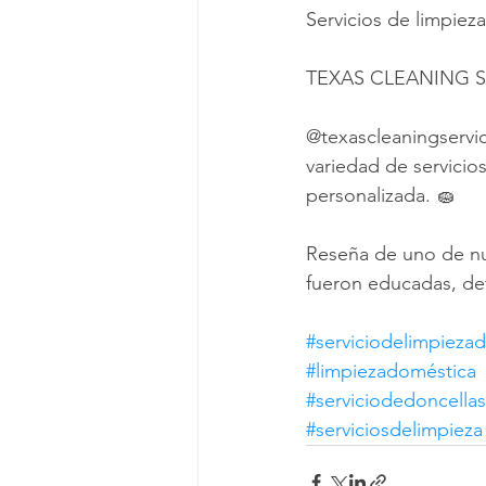
Servicios de limpieza
TEXAS CLEANING S
@texascleaningservic
variedad de servicio
personalizada. 🧽
Reseña de uno de nue
fueron educadas, det
#serviciodelimpiezad
#limpiezadoméstica
#serviciodedoncellas
#serviciosdelimpieza