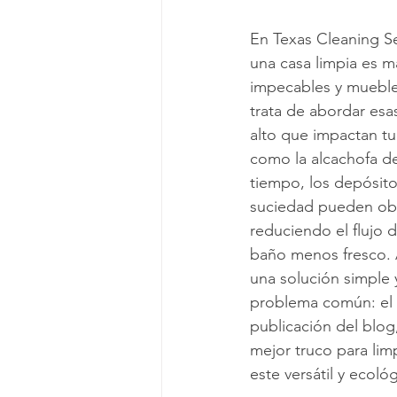
En Texas Cleaning S
Viviendo en un apartamento
L
una casa limpia es m
impecables y muebles
trata de abordar esa
Mitos de Limpieza
Consejos d
alto que impactan tu
como la alcachofa de
tiempo, los depósitos
Servicios regulares de limpieza
suciedad pueden obs
reduciendo el flujo 
baño menos fresco. 
una solución simple y
problema común: el v
publicación del blog
mejor truco para lim
este versátil y ecoló