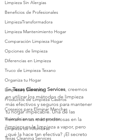
Limpieza Sin Alergias
Beneficios de Profesionales
LimpiezaTransformadora
Limpieza Mantenimiento Hogar
Comparación Limpieza Hogar
Opciones de limpieza
Diferencias en Limpieza
Truco de Limpieza Texano
Organiza tu Hogar
En 
Texas Cleaning Services
, creemos 
Limpieza y Bienestar
en utilizar los métodos de limpieza 
Productos de Limpieza Caseros
más efectivos y seguros para mantener 
Consejos para Eliminar Manchas
tu hogar impecable. Una de las 
Viviendo en un apartamento
herramientas más poderosas en la 
limpieza es la limpieza a vapor, pero 
Limpieza de Alfombras
¿qué la hace tan efectiva? ¡El secreto 
Texas Cleaning Services