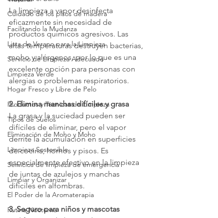
La limpieza a vapor desinfecta 
Cuidado de los pisos de madera
eficazmente sin necesidad de 
Facilitando la Mudanza
productos químicos agresivos. Las 
Lista de Verano para la Limpieza
altas temperaturas destruyen bacterias, 
moho y alérgenos, por lo que es una 
Servicio de Limpieza Adecuado
excelente opción para personas con 
Limpieza Verde
alergias o problemas respiratorios.
Hogar Fresco y Libre de Pelo
2. Elimina manchas difíciles y grasa
Productos y Técnicas de Limpieza
La grasa y la suciedad pueden ser 
Tipos de Suelos
difíciles de eliminar, pero el vapor 
Eliminación de Moho y Moho
derrite la acumulación en superficies 
Limpieza Sostenible
de cocina, hornos y pisos. Es 
especialmente efectivo en la limpieza 
Servicios de limpieza de emergencia
de juntas de azulejos y manchas 
Limpiar y Organizar
difíciles en alfombras.
El Poder de la Aromaterapia
3. Seguro para niños y mascotas
Rutina Nocturna