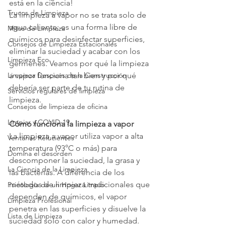
está en la ciencia!
Trucos de Limpieza
La limpieza a vapor no se trata solo de 
agua caliente; es una forma libre de 
Mitos de Limpieza
químicos para desinfectar superficies, 
Consejos de Limpieza Estacionales
eliminar la suciedad y acabar con los 
Limpieza Eco
gérmenes. Veamos por qué la limpieza 
Limpieza Después de la Construcción
a vapor funciona tan bien y por qué 
debería ser parte de tu rutina de 
Servicios regulares de limpieza
limpieza.
Consejos de limpieza de oficina
Limpiar y COVID-19
Cómo funciona la limpieza a vapor
La limpieza a vapor utiliza vapor a alta 
Ventanas Relucientes
temperatura (93°C o más) para 
Domina el desorden
descomponer la suciedad, la grasa y 
La Ciencia de la Limpieza
las bacterias. A diferencia de los 
métodos de limpieza tradicionales que 
Psicología de un Hogar Limpio
dependen de químicos, el vapor 
Limpieza Profesional
penetra en las superficies y disuelve la 
Lista de Limpieza
suciedad solo con calor y humedad.