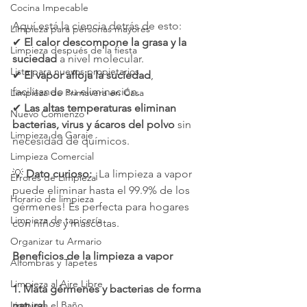
Cocina Impecable
Aquí está la ciencia detrás de esto:
Limpieza para personas mayores
✔ 
El calor descompone la grasa y la 
Limpieza después de la fiesta
suciedad
 a nivel molecular.
Lista para nuevos propietarios
✔ 
El vapor afloja la suciedad
, 
facilitando su eliminación.
Limpieza de Primavera en Casa
✔ 
Las altas temperaturas eliminan 
Nuevo Comienzo
bacterias, virus y ácaros del polvo
 sin 
Limpieza de Garaje
necesidad de químicos.
Limpieza Comercial
💡 
Dato curioso:
 ¡La limpieza a vapor 
Errores de Limpieza
puede eliminar hasta el 99.9% de los 
Horario de limpieza
gérmenes! Es perfecta para hogares 
Limpieza de tapicería
con niños y mascotas.
Organizar tu Armario
Beneficios de la limpieza a vapor
Alfombras y Tapetes
Limpieza al Aire Libre
1. Mata gérmenes y bacterias de forma 
Limpieza el Baño
natural