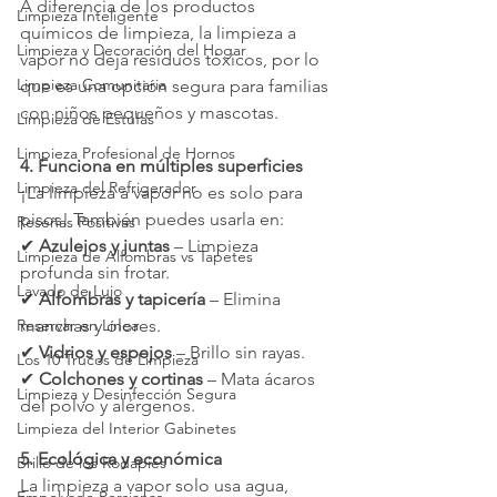
A diferencia de los productos 
Limpieza Inteligente
químicos de limpieza, la limpieza a 
Limpieza y Decoración del Hogar
vapor no deja residuos tóxicos, por lo 
Limpieza Comunitaria
que es una opción segura para familias 
con niños pequeños y mascotas.
Limpieza de Estufas
Limpieza Profesional de Hornos
4. Funciona en múltiples superficies
Limpieza del Refrigerador
¡La limpieza a vapor no es solo para 
pisos! También puedes usarla en:
Reseñas Positivas
✔ 
Azulejos y juntas
 – Limpieza 
Limpieza de Alfombras vs Tapetes
profunda sin frotar.
Lavado de Lujo
✔ 
Alfombras y tapicería
 – Elimina 
Reservar en Línea
manchas y olores.
✔ 
Vidrios y espejos
 – Brillo sin rayas.
Los 10 Trucos de Limpieza
✔ 
Colchones y cortinas
 – Mata ácaros 
Limpieza y Desinfección Segura
del polvo y alérgenos.
Limpieza del Interior Gabinetes
5. Ecológica y económica
Brillo de los Rodapiés
La limpieza a vapor solo usa agua, 