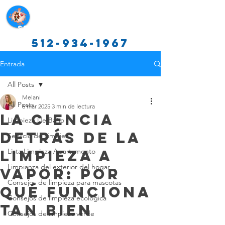
Servicios de limpieza de Texas
512-934-1967
Entrada
All Posts
Melani
All Posts
6 mar 2025
3 min de lectura
La Ciencia
Limpieza De Baño
Detrás de la
Servicio de Limpiez
Limpieza a
Lista Limpieza Apartamento
Limpianza del exterior del hogar
Vapor: Por
Consejos de limpieza para mascotas
Qué Funciona
Consejos de limpieza ecológica
tan Bien
Consejos de limpieza verde