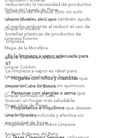
Empolvado Persianas
reduciendo la necesidad de productos 
Delicia del Lavado de Platos
químicos de limpieza. Esto no solo 
ahorra dinero, sino que también ayuda 
Limpiar Muebles de Cuero
al medio ambiente al reducir el uso de 
Limpiar el Inodoro
botellas plásticas de productos de 
Limpieza Exterior
limpieza.
Magia de la Microfibra
¿Es la limpieza a vapor adecuada para 
Limpiar Encimeras de Granito
ti?
Limpiar Colchón
La limpieza a vapor es ideal para:
Limpieza de Conductos de Secadora
✅ 
Hogares con niños y mascotas
 que 
necesitan una limpieza sin químicos.
Limpiar el Cubo de Basura
✅ 
Personas con alergias o asma
 que 
Limpiar Gimnasio en Casa
buscan un hogar más saludable.
Hogar Libre de Plagas
✅ 
Propietarios e inquilinos
 que desean 
Limpiar Paredes
una limpieza profunda y efectiva sin 
necesidad de frotar.
Preguntas Comunes Sobre Limpieza
Azulejos Brillantes del Baño
En 
Texas Cleaning Services
, utilizamos 