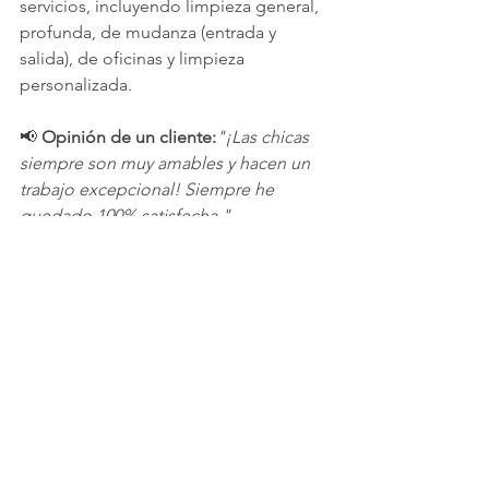
servicios, incluyendo limpieza general, 
profunda, de mudanza (entrada y 
salida), de oficinas y limpieza 
personalizada.
📢 
Opinión de un cliente:
"¡Las chicas 
siempre son muy amables y hacen un 
trabajo excepcional! Siempre he 
quedado 100% satisfecha."
#serviciodelimpiezaenfortworth
#limpiezadehogar
#serviciodemucama
#serviciosdelimpieza