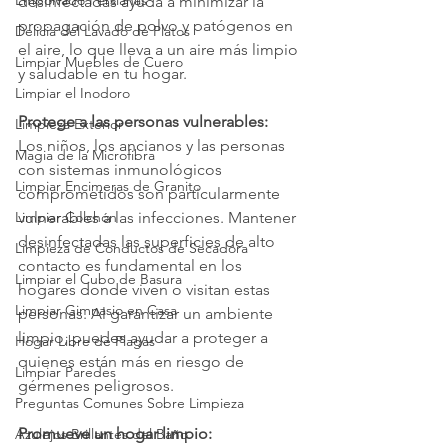
Empolvado Persianas
desinfectadas ayuda a minimizar la 
propagación de polvo y patógenos en 
Delicia del Lavado de Platos
el aire, lo que lleva a un aire más limpio 
Limpiar Muebles de Cuero
y saludable en tu hogar.
Limpiar el Inodoro
Protege a las personas vulnerables:
Limpieza Exterior
Los niños, los ancianos y las personas 
Magia de la Microfibra
con sistemas inmunológicos 
Limpiar Encimeras de Granito
comprometidos son particularmente 
Limpiar Colchón
vulnerables a las infecciones. Mantener 
desinfectadas las superficies de alto 
Limpieza de Conductos de Secadora
contacto es fundamental en los 
Limpiar el Cubo de Basura
hogares donde viven o visitan estas 
Limpiar Gimnasio en Casa
personas. Al garantizar un ambiente 
limpio, puedes ayudar a proteger a 
Hogar Libre de Plagas
quienes están más en riesgo de 
Limpiar Paredes
gérmenes peligrosos.
Preguntas Comunes Sobre Limpieza
Promueve un hogar limpio:
Azulejos Brillantes del Baño