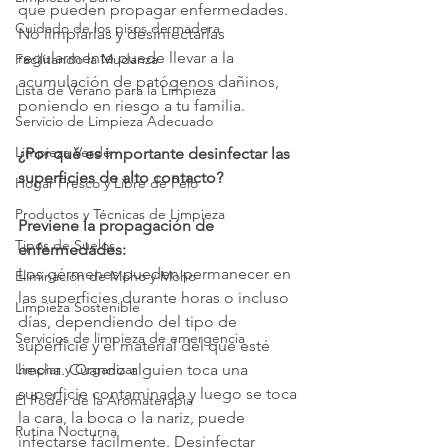
que pueden propagar enfermedades. 
Cuidado de los pisos de madera
No limpiarlas y desinfectarlas 
regularmente puede llevar a la 
Facilitando la Mudanza
acumulación de patógenos dañinos, 
Lista de Verano para la Limpieza
poniendo en riesgo a tu familia.
Servicio de Limpieza Adecuado
Limpieza Verde
¿Por qué es importante desinfectar las 
superficies de alto contacto?
Hogar Fresco y Libre de Pelo
Productos y Técnicas de Limpieza
Previene la propagación de 
Tipos de Suelos
enfermedades:
Los gérmenes pueden permanecer en 
Eliminación de Moho y Moho
las superficies durante horas o incluso 
Limpieza Sostenible
días, dependiendo del tipo de 
Servicios de limpieza de emergencia
superficie y el material del que esté 
Limpiar y Organizar
hecha. Cuando alguien toca una 
superficie contaminada y luego se toca 
El Poder de la Aromaterapia
la cara, la boca o la nariz, puede 
Rutina Nocturna
infectarse fácilmente. Desinfectar 