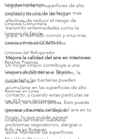
Limpieza Inteligente
regularmente las superficies de alto 
contacto es una de las formas más 
Limpieza y Decoración del Hogar
efectivas de reducir el riesgo de 
Limpieza Comunitaria
transmitir enfermedades como la 
Limpieza de Estufas
gripe, el resfriado común y virus más 
serios como el COVID-19.
Limpieza Profesional de Hornos
Limpieza del Refrigerador
Mejora la calidad del aire en interiores:
Reseñas Positivas
Un hogar limpio contribuye a una 
Limpieza de Alfombras vs Tapetes
mejor calidad del aire. El polvo, la 
suciedad y las bacterias pueden 
Lavado de Lujo
acumularse en las superficies de alto 
Reservar en Línea
contacto, y cuando estas partículas se 
Los 10 Trucos de Limpieza
alteran, se vuelven aéreas. Esto puede 
generar una mala calidad del aire en tu 
Limpieza y Desinfección Segura
hogar, lo que puede agravar 
Limpieza del Interior Gabinetes
problemas respiratorios, alergias o 
Brillo de los Rodapiés
asma. Mantener las superficies 