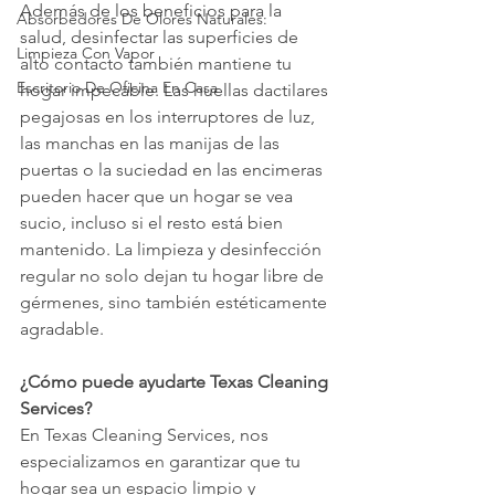
Además de los beneficios para la 
Absorbedores De Olores Naturales:
salud, desinfectar las superficies de 
Limpieza Con Vapor
alto contacto también mantiene tu 
Escritorio De Oficina En Casa
hogar impecable. Las huellas dactilares 
pegajosas en los interruptores de luz, 
las manchas en las manijas de las 
puertas o la suciedad en las encimeras 
pueden hacer que un hogar se vea 
sucio, incluso si el resto está bien 
mantenido. La limpieza y desinfección 
regular no solo dejan tu hogar libre de 
gérmenes, sino también estéticamente 
agradable.
¿Cómo puede ayudarte Texas Cleaning 
Services?
En Texas Cleaning Services, nos 
especializamos en garantizar que tu 
hogar sea un espacio limpio y 