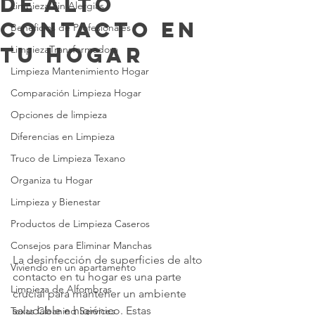
de Alto
Limpieza Sin Alergias
Contacto en
Beneficios de Profesionales
tu Hogar
LimpiezaTransformadora
Limpieza Mantenimiento Hogar
Comparación Limpieza Hogar
Opciones de limpieza
Diferencias en Limpieza
Truco de Limpieza Texano
Organiza tu Hogar
Limpieza y Bienestar
Productos de Limpieza Caseros
Consejos para Eliminar Manchas
La desinfección de superficies de alto 
Viviendo en un apartamento
contacto en tu hogar es una parte 
Limpieza de Alfombras
crucial para mantener un ambiente 
saludable e higiénico. Estas 
Texas Cleaning Services