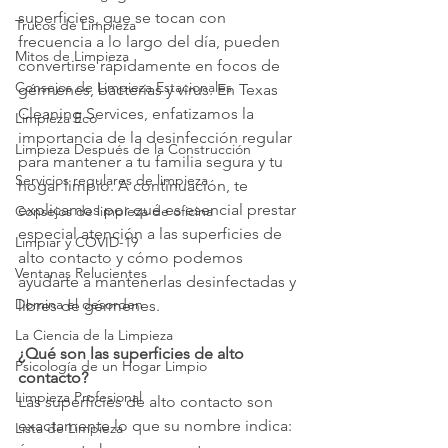
superficies, que se tocan con 
Trucos de Limpieza
frecuencia a lo largo del día, pueden 
Mitos de Limpieza
convertirse rápidamente en focos de 
Consejos de Limpieza Estacionales
gérmenes, bacterias y virus. En Texas 
Cleaning Services, enfatizamos la 
Limpieza Eco
importancia de la desinfección regular 
Limpieza Después de la Construcción
para mantener a tu familia segura y tu 
Servicios regulares de limpieza
hogar limpio. A continuación, te 
explicamos por qué es esencial prestar 
Consejos de limpieza de oficina
especial atención a las superficies de 
Limpiar y COVID-19
alto contacto y cómo podemos 
Ventanas Relucientes
ayudarte a mantenerlas desinfectadas y 
Domina el desorden
libres de gérmenes.
La Ciencia de la Limpieza
¿Qué son las superficies de alto 
Psicología de un Hogar Limpio
contacto?
Limpieza Profesional
Las superficies de alto contacto son 
exactamente lo que su nombre indica: 
Lista de Limpieza