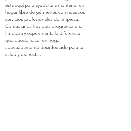
está aquí para ayudarte a mantener un 
hogar libre de gérmenes con nuestros 
servicios profesionales de limpieza. 
Contáctanos hoy para programar una 
limpieza y experimenta la diferencia 
que puede hacer un hogar 
adecuadamente desinfectado para tu 
salud y bienestar.
¿Buscas servicios de limpieza en San 
Antonio? 🧽✨🫧
Servicios de Limpieza Locales en San 
Antonio
Texas Cleaning Services
@texascleaningservices es un negocio 