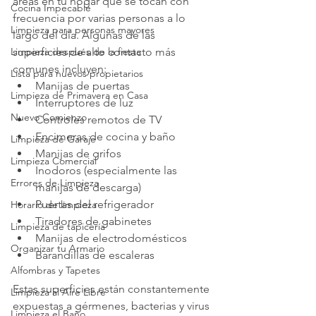
áreas en tu hogar que se tocan con 
Cocina Impecable
frecuencia por varias personas a lo 
Limpieza para personas mayores
largo del día. Algunas de las 
Limpieza después de la fiesta
superficies de alto contacto más 
comunes incluyen:
Lista para nuevos propietarios
Manijas de puertas
Limpieza de Primavera en Casa
Interruptores de luz
Nuevo Comienzo
Controles remotos de TV
Encimeras de cocina y baño
Limpieza de Garaje
Manijas de grifos
Limpieza Comercial
Inodoros (especialmente las 
Errores de Limpieza
manijas de descarga)
Puertas del refrigerador
Horario de limpieza
Tiradores de gabinetes
Limpieza de tapicería
Manijas de electrodomésticos
Organizar tu Armario
Barandillas de escaleras
Alfombras y Tapetes
Estas superficies están constantemente 
Limpieza al Aire Libre
expuestas a gérmenes, bacterias y virus 
Limpieza el Baño