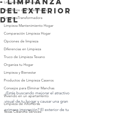
- Limpianza
Limpieza Sin Alergias
del exterior
Beneficios de Profesionales
del
LimpiezaTransformadora
Limpieza Mantenimiento Hogar
Comparación Limpieza Hogar
Opciones de limpieza
Diferencias en Limpieza
Truco de Limpieza Texano
Organiza tu Hogar
Limpieza y Bienestar
Productos de Limpieza Caseros
Consejos para Eliminar Manchas
¿Estás buscando mejorar el atractivo 
Viviendo en un apartamento
visual de tu hogar y causar una gran 
Limpieza de Alfombras
primera impresión? El exterior de tu 
Texas Cleaning Services