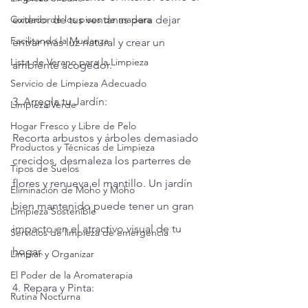
Cuidado de los pisos de madera
exterior de tus ventanas para dejar 
Facilitando la Mudanza
entrar más luz natural y crear un 
Lista de Verano para la Limpieza
ambiente acogedor.
Servicio de Limpieza Adecuado
3. Arregla tu Jardín:
Limpieza Verde
Hogar Fresco y Libre de Pelo
Recorta arbustos y árboles demasiado 
Productos y Técnicas de Limpieza
crecidos, desmaleza los parterres de 
Tipos de Suelos
flores y renueva el mantillo. Un jardín 
Eliminación de Moho y Moho
bien mantenido puede tener un gran 
Limpieza Sostenible
impacto en el atractivo visual de tu 
Servicios de limpieza de emergencia
hogar.
Limpiar y Organizar
El Poder de la Aromaterapia
4. Repara y Pinta:
Rutina Nocturna