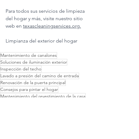
Para todos sus servicios de limpieza 
del hogar y más, visite nuestro sitio 
web en 
texascleaningservices.org.
Limpianza del exterior del hogar
Mantenimiento de canalones
Soluciones de iluminación exterior
Inspección del techo
Lavado a presión del camino de entrada
Renovación de la puerta principal
Consejos para pintar el hogar
Mantenimiento del revestimiento de la casa
Técnicas de limpieza de ventanas
Mejora del hogar exterior
Mejora del atractivo en la acera
Consejos para lavado a presión
Ideas de iluminación exterior
Paisajismo para el atractivo en la acera