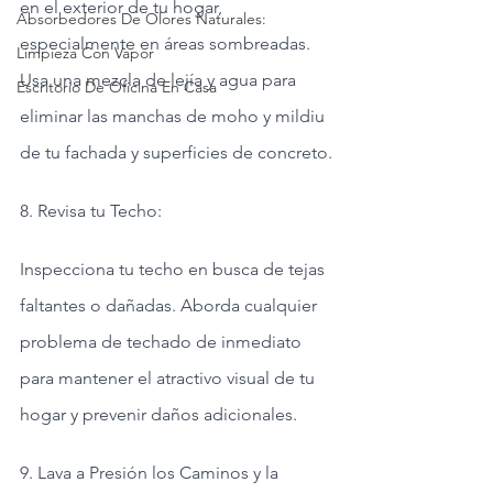
en el exterior de tu hogar, 
Absorbedores De Olores Naturales:
especialmente en áreas sombreadas. 
Limpieza Con Vapor
Usa una mezcla de lejía y agua para 
Escritorio De Oficina En Casa
eliminar las manchas de moho y mildiu 
de tu fachada y superficies de concreto.
8. Revisa tu Techo:
Inspecciona tu techo en busca de tejas 
faltantes o dañadas. Aborda cualquier 
problema de techado de inmediato 
para mantener el atractivo visual de tu 
hogar y prevenir daños adicionales.
9. Lava a Presión los Caminos y la 