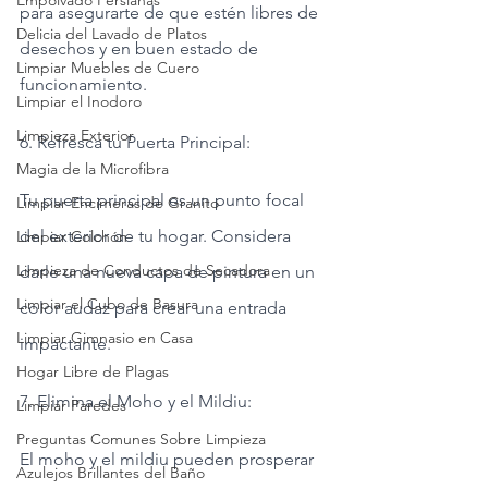
Empolvado Persianas
para asegurarte de que estén libres de 
Delicia del Lavado de Platos
desechos y en buen estado de 
Limpiar Muebles de Cuero
funcionamiento.
Limpiar el Inodoro
Limpieza Exterior
6. Refresca tu Puerta Principal:
Magia de la Microfibra
Tu puerta principal es un punto focal 
Limpiar Encimeras de Granito
del exterior de tu hogar. Considera 
Limpiar Colchón
Limpieza de Conductos de Secadora
darle una nueva capa de pintura en un 
Limpiar el Cubo de Basura
color audaz para crear una entrada 
Limpiar Gimnasio en Casa
impactante.
Hogar Libre de Plagas
7. Elimina el Moho y el Mildiu:
Limpiar Paredes
Preguntas Comunes Sobre Limpieza
El moho y el mildiu pueden prosperar 
Azulejos Brillantes del Baño