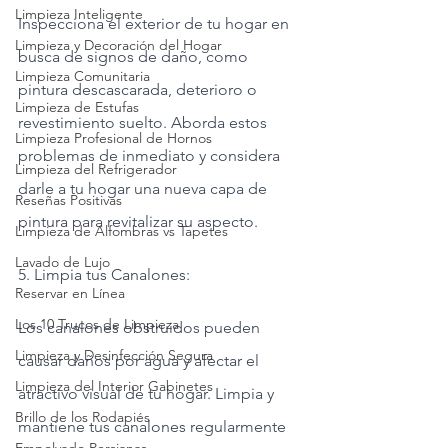
Limpieza Inteligente
Inspecciona el exterior de tu hogar en 
Limpieza y Decoración del Hogar
busca de signos de daño, como 
Limpieza Comunitaria
pintura descascarada, deterioro o 
Limpieza de Estufas
revestimiento suelto. Aborda estos 
Limpieza Profesional de Hornos
problemas de inmediato y considera 
Limpieza del Refrigerador
darle a tu hogar una nueva capa de 
Reseñas Positivas
pintura para revitalizar su aspecto.
Limpieza de Alfombras vs Tapetes
Lavado de Lujo
5. Limpia tus Canalones:
Reservar en Línea
Los 10 Trucos de Limpieza
Los canalones obstruidos pueden 
Limpieza y Desinfección Segura
causar daños por agua y afectar el 
Limpieza del Interior Gabinetes
atractivo visual de tu hogar. Limpia y 
Brillo de los Rodapiés
mantiene tus canalones regularmente 