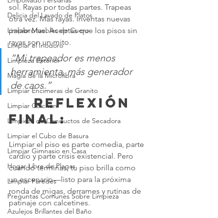
Empolvado Persianas
sol. Rayas por todas partes. Trapeas 
Delicia del Lavado de Platos
otra vez. Más rayas. Inventas nuevas 
palabrotas. Aceptas que los pisos sin 
Limpiar Muebles de Cuero
rayas son un mito.
Limpiar el Inodoro
“Mi trapeador es menos 
Limpieza Exterior
herramienta, más generador 
Magia de la Microfibra
de caos.”
Limpiar Encimeras de Granito
	 REFLEXIÓN 
Limpiar Colchón
FINAL:
Limpieza de Conductos de Secadora
Limpiar el Cubo de Basura
Limpiar el piso es parte comedia, parte 
Limpiar Gimnasio en Casa
cardio y parte crisis existencial. Pero 
Hogar Libre de Plagas
cuando terminas, tu piso brilla como 
un escenario—listo para la próxima 
Limpiar Paredes
ronda de migas, derrames y rutinas de 
Preguntas Comunes Sobre Limpieza
patinaje con calcetines.
Azulejos Brillantes del Baño