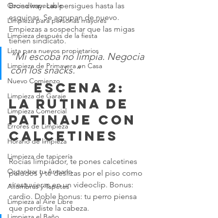
Broadway. Las persigues hasta las 
Cocina Impecable
esquinas. Se agrupan de nuevo. 
Limpieza para personas mayores
Empiezas a sospechar que las migas 
Limpieza después de la fiesta
tienen sindicato.
Lista para nuevos propietarios
“Mi escoba no limpia. Negocia 
Limpieza de Primavera en Casa
con los snacks.”
Nuevo Comienzo
	 Escena 2: 
Limpieza de Garaje
La rutina de 
Limpieza Comercial
patinaje con 
Errores de Limpieza
calcetines
Horario de limpieza
Limpieza de tapicería
Rocías limpiador, te pones calcetines 
Organizar tu Armario
peludos y te deslizas por el piso como 
si estuvieras en un videoclip. Bonus: 
Alfombras y Tapetes
cardio. Doble bonus: tu perro piensa 
Limpieza al Aire Libre
que perdiste la cabeza.
Limpieza el Baño