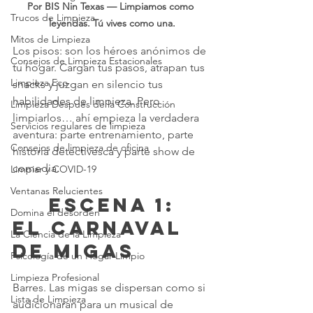
Por BIS Nin Texas — Limpiamos como 
Trucos de Limpieza
leyendas. Tú vives como una.
Mitos de Limpieza
Los pisos: son los héroes anónimos de 
Consejos de Limpieza Estacionales
tu hogar. Cargan tus pasos, atrapan tus 
Limpieza Eco
snacks y juzgan en silencio tus 
habilidades de limpieza. Pero 
Limpieza Después de la Construcción
limpiarlos… ahí empieza la verdadera 
Servicios regulares de limpieza
aventura: parte entrenamiento, parte 
Consejos de limpieza de oficina
historia detectivesca y parte show de 
comedia.
Limpiar y COVID-19
Ventanas Relucientes
	 Escena 1: 
Domina el desorden
El carnaval 
La Ciencia de la Limpieza
de migas
Psicología de un Hogar Limpio
Limpieza Profesional
Barres. Las migas se dispersan como si 
Lista de Limpieza
audicionaran para un musical de 