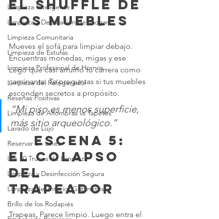
El shuffle de 
Limpieza Inteligente
los muebles
Limpieza y Decoración del Hogar
Limpieza Comunitaria
Mueves el sofá para limpiar debajo. 
Limpieza de Estufas
Encuentras monedas, migas y ese 
Limpieza Profesional de Hornos
Lego que casi arruinó tu carrera como 
caminante. Te preguntas si tus muebles 
Limpieza del Refrigerador
esconden secretos a propósito.
Reseñas Positivas
“Mi piso es menos superficie, 
Limpieza de Alfombras vs Tapetes
más sitio arqueológico.”
Lavado de Lujo
	 Escena 5: 
Reservar en Línea
El colapso 
Los 10 Trucos de Limpieza
del 
Limpieza y Desinfección Segura
trapeador
Limpieza del Interior Gabinetes
Brillo de los Rodapiés
Trapeas. Parece limpio. Luego entra el 