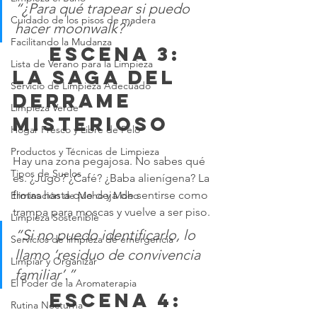
“¿Para qué trapear si puedo 
Cuidado de los pisos de madera
hacer moonwalk?”
Facilitando la Mudanza
	 Escena 3: 
Lista de Verano para la Limpieza
La saga del 
Servicio de Limpieza Adecuado
derrame 
Limpieza Verde
misterioso
Hogar Fresco y Libre de Pelo
Productos y Técnicas de Limpieza
Hay una zona pegajosa. No sabes qué 
Tipos de Suelos
es. ¿Jugo? ¿Café? ¿Baba alienígena? La 
frotas hasta que deja de sentirse como 
Eliminación de Moho y Moho
trampa para moscas y vuelve a ser piso.
Limpieza Sostenible
“Si no puedo identificarlo, lo 
Servicios de limpieza de emergencia
llamo ‘residuo de convivencia 
Limpiar y Organizar
familiar’.”
El Poder de la Aromaterapia
	 Escena 4: 
Rutina Nocturna