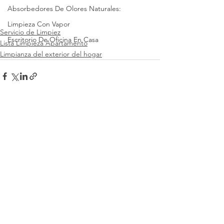
Absorbedores De Olores Naturales:
Limpieza Con Vapor
Servicio de Limpiez
Escritorio De Oficina En Casa
Lista Limpieza Apartamento
Limpianza del exterior del hogar
Ver todo
Entradas recientes