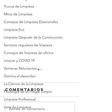
Trucos de Limpieza
Mitos de Limpieza
Consejos de Limpieza Estacionales
Limpieza Eco
Limpieza Después de la Construcción
Servicios regulares de limpieza
Consejos de limpieza de oficina
Limpiar y COVID-19
Ventanas Relucientes
Domina el desorden
La Ciencia de la Limpieza
Comentarios
Psicología de un Hogar Limpio
Limpieza Profesional
Lista de Limpieza
Escribir un comentario...
Espejo,
Rocía, B