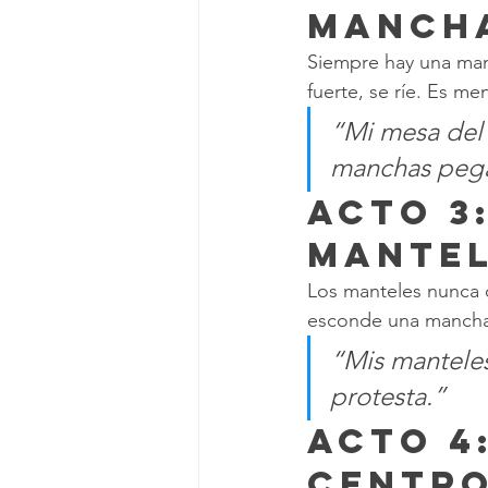
Mancha
Siempre hay una manc
fuerte, se ríe. Es me
“Mi mesa del 
manchas pega
Acto 3:
Mantel
Los manteles nunca c
esconde una mancha 
“Mis manteles
protesta.”
Acto 4
Centro