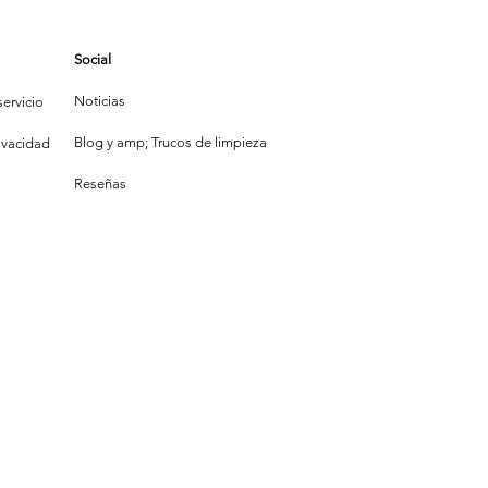
pejito:
uién Limpia
Social
s Bonito?
Noticias
ervicio
Blog y amp; Trucos de limpieza
rivacidad
Reseñas