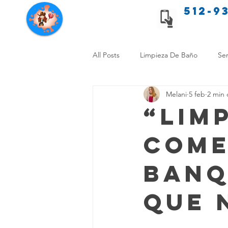
512-9
Servicios de limpieza de Texas
All Posts
Limpieza De Baño
Ser
Melani
5 feb
2 min 
Consejos de limpieza para mascota
“Lim
Come
Limpieza Sin Alergias
Benefici
Banq
Comparación Limpieza Hogar
Que 
Organiza tu Hogar
Limpieza y