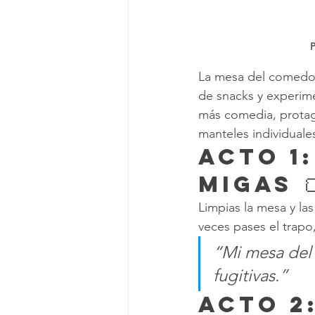
P
La mesa del comedor 
de snacks y experime
más comedia, protago
manteles individuale
Acto 1
Migas 
Limpias la mesa y la
veces pases el trapo
“Mi mesa del 
fugitivas.”
Acto 2: