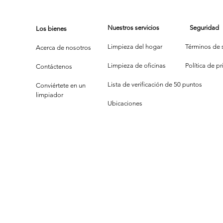
del Brillo:
Es
Cuando Limpiar
¿Q
Nuestros servicios
Seguridad
Los bienes
se Convierte
Má
en Comedia
Limpieza del hogar
Términos de s
Acerca de nosotros
Limpieza de oficinas
P
olítica de p
Contáctenos
Lista de verificación de 50 puntos
Conviértete en un
limpiador
Ubicaciones