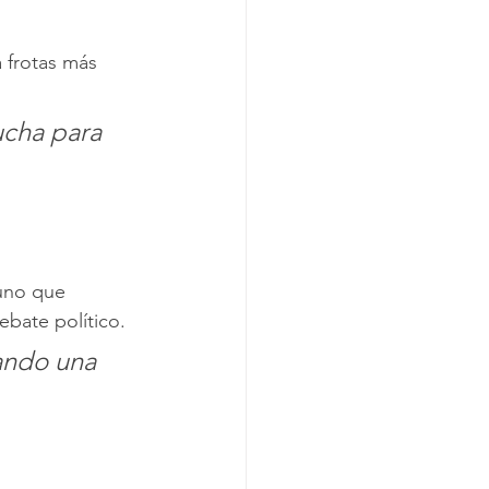
 frotas más 
ucha para 
 
uno que 
bate político.
ando una 