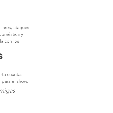
iares, ataques 
doméstica y 
a con los 
s 
rta cuántas 
 para el show.
migas 