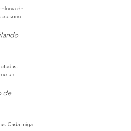
colonia de 
accesorio 
ilando 
rotadas, 
omo un 
o de 
ene. Cada miga 