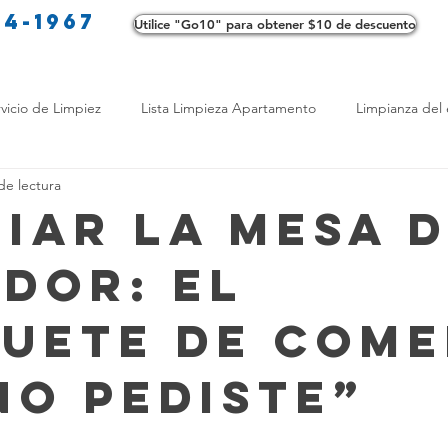
34-1967
Utilice "Go10" para obtener $10 de descuento
Co
vicio de Limpiez
Lista Limpieza Apartamento
Limpianza del 
de lectura
s
Consejos de limpieza ecológica
Consejos de limpieza verd
piar la Mesa 
dor: El
os de Profesionales
LimpiezaTransformadora
Limpieza Mant
uete de Come
Opciones de limpieza
Diferencias en Limpieza
Truco de Lim
No Pediste”
 Bienestar
Productos de Limpieza Caseros
Consejos para El