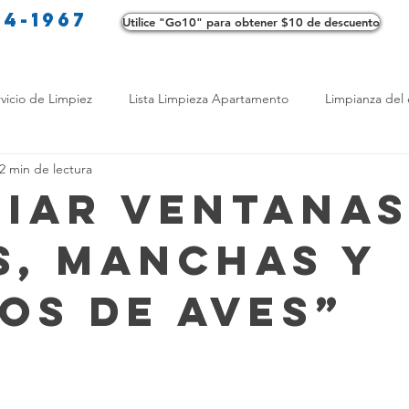
34-1967
Utilice "Go10" para obtener $10 de descuento
Co
vicio de Limpiez
Lista Limpieza Apartamento
Limpianza del 
2 min de lectura
s
Consejos de limpieza ecológica
Consejos de limpieza verd
piar ventanas
s, manchas y
os de Profesionales
LimpiezaTransformadora
Limpieza Mant
ios de aves”
Opciones de limpieza
Diferencias en Limpieza
Truco de Lim
 Bienestar
Productos de Limpieza Caseros
Consejos para El