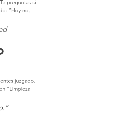
Te preguntas si 
do: “Hoy no, 
ad 
ientes juzgado. 
en “Limpieza 
o.”