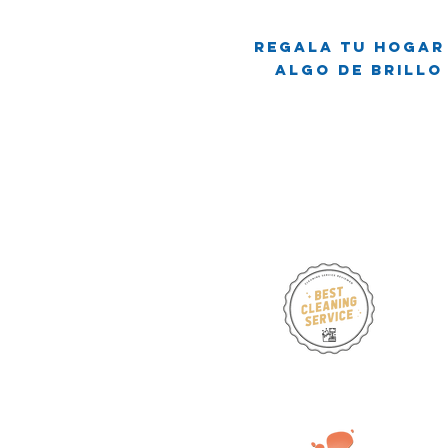
del Brillo:
Cuando Limpiar
Regala tu hogar
se Convierte
Algo de brillo
en Comedia