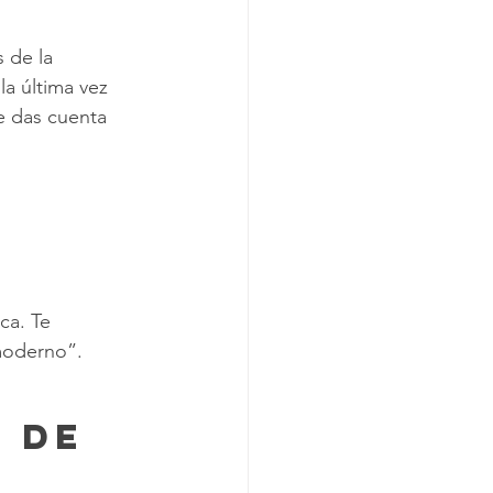
 de la 
a última vez 
e das cuenta 
ca. Te 
 moderno”.