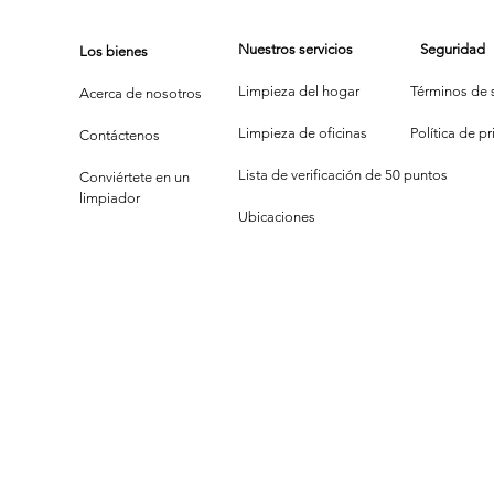
Espejito:
Tr
¿Quién Limpia
Cr
Nuestros servicios
Seguridad
Los bienes
Más Bonito?
Li
Limpieza del hogar
Términos de s
Acerca de nosotros
Limpieza de oficinas
P
olítica de p
Contáctenos
Lista de verificación de 50 puntos
Conviértete en un
limpiador
Ubicaciones