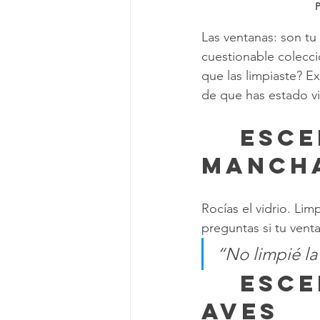
P
Las ventanas: son tu 
cuestionable colecci
que las limpiaste? E
de que has estado vi
	 Escena 1: La sinfonía de 
manch
Rocías el vidrio. Lim
preguntas si tu vent
“No limpié la
	 Escena 2: El bombardeo de 
aves