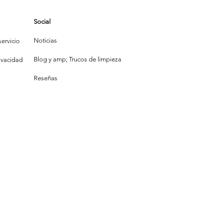
iunfa: Las
ónicas de la
Social
mpieza
Noticias
ervicio
Blog y amp; Trucos de limpieza
rivacidad
Reseñas