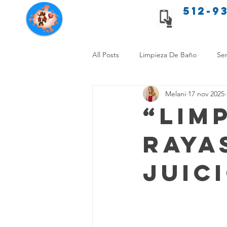
512-9
Servicios de limpieza de Texas
All Posts
Limpieza De Baño
Ser
Melani
17 nov 2025
Consejos de limpieza para mascota
“Lim
Raya
Limpieza Sin Alergias
Benefici
juic
Comparación Limpieza Hogar
Organiza tu Hogar
Limpieza y