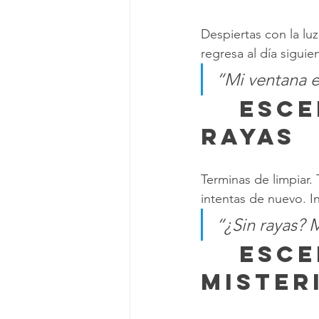
Despiertas con la luz
regresa al día sigui
“Mi ventana e
	 Escena 3: Las olimpiadas de 
rayas
Terminas de limpiar. 
intentas de nuevo. I
“¿Sin rayas? 
	 Escena 4: La huella 
mister