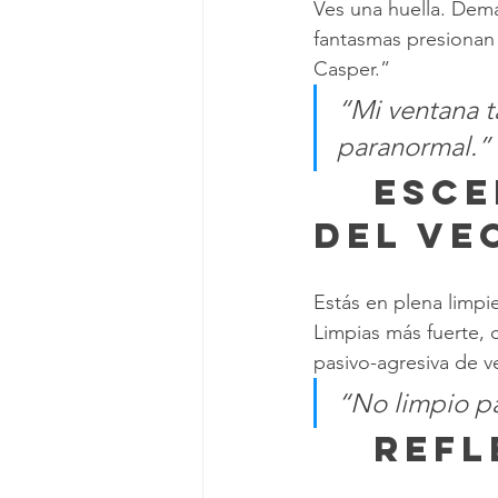
Ves una huella. Dema
fantasmas presionan 
Casper.”
“Mi ventana t
paranormal.”
	 Escena 5: El comentario 
del ve
Estás en plena limpi
Limpias más fuerte, 
pasivo-agresiva de v
“No limpio pa
	 REF