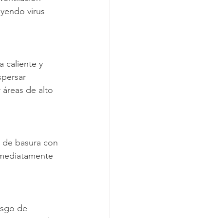
uyendo virus 
 caliente y 
spersar 
 áreas de alto 
o de basura con 
inmediatamente 
esgo de 