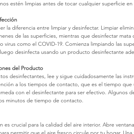
nos estén limpias antes de tocar cualquier superficie en 
nfección
 la diferencia entre limpiar y desinfectar. Limpiar elimi
enes de las superficies, mientras que desinfectar mata o
o virus como el COVID-19. Comienza limpiando las super
y luego desinfecta usando un producto desinfectante ad
ciones del Producto
s desinfectantes, lee y sigue cuidadosamente las instr
tención a los tiempos de contacto, que es el tiempo que 
eda con el desinfectante para ser efectivo. Algunos de
ios minutos de tiempo de contacto.
 es crucial para la calidad del aire interior. Abre ventana
ra permitir que el aire fresco circule por tu hogar. Una 