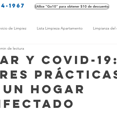
34-1967
Utilice "Go10" para obtener $10 de descuento
Co
vicio de Limpiez
Lista Limpieza Apartamento
Limpianza del 
 min de lectura
s
Consejos de limpieza ecológica
Consejos de limpieza verd
ar y COVID-19
res Práctica
os de Profesionales
LimpiezaTransformadora
Limpieza Mant
 un Hogar
Opciones de limpieza
Diferencias en Limpieza
Truco de Lim
nfectado
 Bienestar
Productos de Limpieza Caseros
Consejos para El