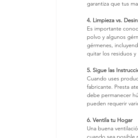
garantiza que tus ma
4. Limpieza vs. Desi
Es importante conocer
polvo y algunos gérm
gérmenes, incluyend
quitar los residuos 
5. Sigue las Instruc
Cuando uses producto
fabricante. Presta a
debe permanecer húm
pueden requerir var
6. Ventila tu Hogar
Una buena ventilación
cuando sea posible pa