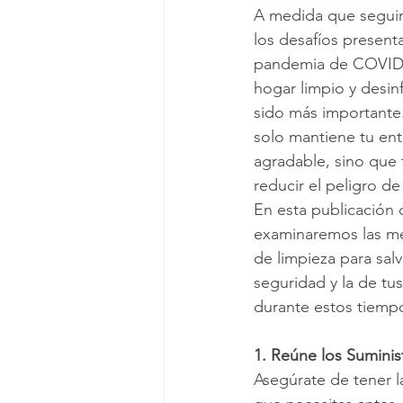
A medida que segui
los desafíos present
Viviendo en un apartamento
L
pandemia de COVID-
hogar limpio y desin
sido más importante.
Mitos de Limpieza
Consejos d
solo mantiene tu ent
agradable, sino que
reducir el peligro de 
Servicios regulares de limpieza
En esta publicación 
examinaremos las me
de limpieza para sal
seguridad y la de tu
durante estos tiempos
1. Reúne los Suminis
Asegúrate de tener l