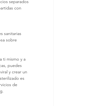
cios separados 
artidas con 
 sanitarias 
osa sobre 
 ti mismo y a 
icas, puedes 
iral y crear un 
terilizado es 
vicios de 
g.