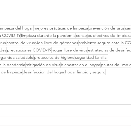
limpieza del hogar
mejores prácticas de limpieza
prevención de virus
san
a COVID-19
limpieza durante la pandemia
consejos efectivos de limpiez
irus
control de virus
vida libre de gérmenes
ambiente seguro ante la C
ades
precauciones COVID-19
hogar libre de virus
estrategias de desinfe
ogar
vida saludable
protocolos de higiene
seguridad familiar
e la pandemia
mitigación de virus
bienestar en el hogar
pautas de limpi
s de limpieza
desinfección del hogar
hogar limpio y seguro