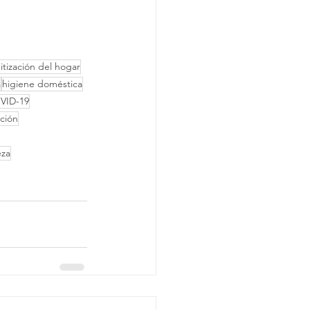
itización del hogar
a
higiene doméstica
OVID-19
cción
eza