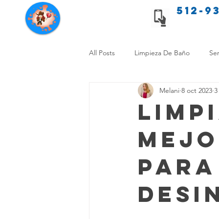
512-9
Servicios de limpieza de Texas
All Posts
Limpieza De Baño
Ser
Melani
8 oct 2023
3
Consejos de limpieza para mascota
Limpi
Mejo
Limpieza Sin Alergias
Benefici
para
Comparación Limpieza Hogar
Desi
Organiza tu Hogar
Limpieza y