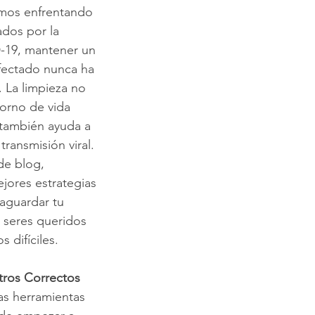
mos enfrentando 
ados por la 
impieza de Alfombras
Texas Cleaning Services
Trucos de Li
19, mantener un 
fectado nunca ha 
 La limpieza no 
e Limpieza Estacionales
Limpieza Eco
Limpieza Después de 
orno de vida 
 también ayuda a 
transmisión viral. 
Consejos de limpieza de oficina
Limpiar y COVID-19
de blog, 
jores estrategias 
vaguardar tu 
s seres queridos 
 difíciles.
tros Correctos
as herramientas 