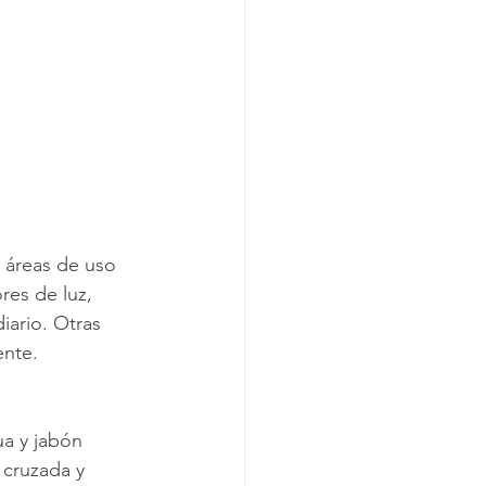
y áreas de uso 
res de luz, 
iario. Otras 
ente.
a y jabón 
 cruzada y 