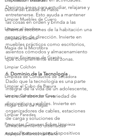
Empolvado Persianas
Designa áreas para estudiar, relajarse y 
Delicia del Lavado de Platos
entretenerse. Esto ayuda a mantener 
Limpiar Muebles de Cuero
las cosas en orden y brinda a las 
Limpiar el Inodoro
diversas secciones de la habitación una 
sensación de dirección. Invierte en 
Limpieza Exterior
muebles prácticos como escritorios, 
Magia de la Microfibra
asientos cómodos y almacenamiento 
Limpiar Encimeras de Granito
que complemente estas zonas.
Limpiar Colchón
6. Dominio de la Tecnología
Limpieza de Conductos de Secadora
Dado que la tecnología es una parte 
Limpiar el Cubo de Basura
integral de la vida de un adolescente, 
Limpiar Gimnasio en Casa
es crucial abordar la variedad de 
dispositivos y cables. Invierte en 
Hogar Libre de Plagas
organizadores de cables, estaciones 
Limpiar Paredes
de carga y soluciones de 
Preguntas Comunes Sobre Limpieza
almacenamiento diseñadas 
específicamente para dispositivos 
Azulejos Brillantes del Baño