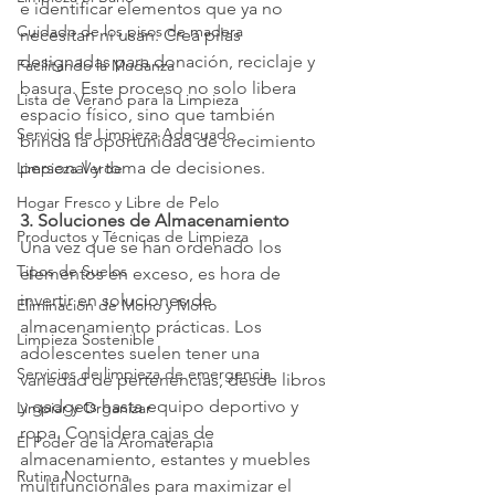
e identificar elementos que ya no 
Cuidado de los pisos de madera
necesitan ni usan. Crea pilas 
designadas para donación, reciclaje y 
Facilitando la Mudanza
basura. Este proceso no solo libera 
Lista de Verano para la Limpieza
espacio físico, sino que también 
Servicio de Limpieza Adecuado
brinda la oportunidad de crecimiento 
personal y toma de decisiones.
Limpieza Verde
Hogar Fresco y Libre de Pelo
3. Soluciones de Almacenamiento
Productos y Técnicas de Limpieza
Una vez que se han ordenado los 
Tipos de Suelos
elementos en exceso, es hora de 
invertir en soluciones de 
Eliminación de Moho y Moho
almacenamiento prácticas. Los 
Limpieza Sostenible
adolescentes suelen tener una 
Servicios de limpieza de emergencia
variedad de pertenencias, desde libros 
y gadgets hasta equipo deportivo y 
Limpiar y Organizar
ropa. Considera cajas de 
El Poder de la Aromaterapia
almacenamiento, estantes y muebles 
Rutina Nocturna
multifuncionales para maximizar el 