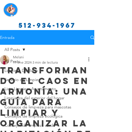
Servicios de limpieza de Texas
512-934-1967
Entrada
All Posts
Melani
All Posts
11 ene 2024
3 min de lectura
Transforman
Limpieza De Baño
do el Caos en
Servicio de Limpiez
Armonía: Una
Lista Limpieza Apartamento
Limpianza del exterior del hogar
Guía para
Consejos de limpieza para mascotas
Limpiar y
Consejos de limpieza ecológica
Organizar la
Consejos de limpieza verde