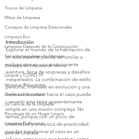
Trucos de Limpieza
Mitos de Limpieza
Consejos de Limpieza Estacionales
Limpieza Eco
Introducción
Limpieza Después de la Construcción
Explorar el mundo de la habitación de 
Servicios regulares de limpieza
un adolescente puede ser similar a 
embarcarse en una emocionante 
Consejos de limpieza de oficina
aventura, llena de sorpresas y desafíos 
Limpiar y COVID-19
inesperados. La combinación de estilo 
Ventanas Relucientes
personal, intereses en evolución y una 
inclinación natural hacia el caos puede 
Domina el desorden
convertir esta tarea aparentemente 
La Ciencia de la Limpieza
simple en una misión compleja. No 
Psicología de un Hogar Limpio
temas, porque con un poco de 
Limpieza Profesional
creatividad y una pizca de practicidad, 
puedes transformar el caos en un 
Lista de Limpieza
refugio armonioso que tanto tú como 