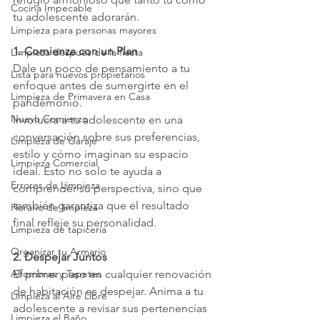
Cocina Impecable
tu adolescente adorarán.
Limpieza para personas mayores
1. Comienza con un Plan
Limpieza después de la fiesta
Dale un poco de pensamiento a tu 
Lista para nuevos propietarios
enfoque antes de sumergirte en el 
Limpieza de Primavera en Casa
pandemonio.
Nuevo Comienzo
Involucra a tu adolescente en una 
conversación sobre sus preferencias, 
Limpieza de Garaje
estilo y cómo imaginan su espacio 
Limpieza Comercial
ideal. Esto no solo te ayuda a 
Errores de Limpieza
comprender su perspectiva, sino que 
también garantiza que el resultado 
Horario de limpieza
final refleje su personalidad.
Limpieza de tapicería
Organizar tu Armario
2. Despejar Juntos
Alfombras y Tapetes
El primer paso en cualquier renovación 
de habitación es despejar. Anima a tu 
Limpieza al Aire Libre
adolescente a revisar sus pertenencias 
Limpieza el Baño