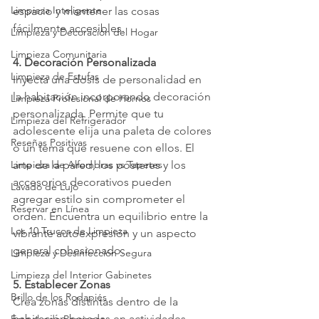
Limpieza Inteligente
espacio y mantener las cosas 
fácilmente accesibles.
Limpieza y Decoración del Hogar
Limpieza Comunitaria
4. Decoración Personalizada
Limpieza de Estufas
Inyecta una dosis de personalidad en 
la habitación incorporando decoración 
Limpieza Profesional de Hornos
personalizada. Permite que tu 
Limpieza del Refrigerador
adolescente elija una paleta de colores 
Reseñas Positivas
o un tema que resuene con ellos. El 
Limpieza de Alfombras vs Tapetes
arte de la pared, los pósteres y los 
accesorios decorativos pueden 
Lavado de Lujo
agregar estilo sin comprometer el 
Reservar en Línea
orden. Encuentra un equilibrio entre la 
Los 10 Trucos de Limpieza
vibrante autoexpresión y un aspecto 
general cohesionado.
Limpieza y Desinfección Segura
Limpieza del Interior Gabinetes
5. Establecer Zonas
Brillo de los Rodapiés
Crea zonas distintas dentro de la 
habitación basadas en actividades. 