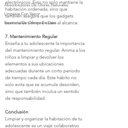
electrónicos. Esto no solo mantiene la 
Absorbedores De Olores Naturales:
habitación ordenada, sino que 
Limpieza Con Vapor
también asegura que los gadgets 
Escritorio De Oficina En Casa
esenciales siempre estén al alcance.
7. Mantenimiento Regular
Enseña a tu adolescente la importancia 
del mantenimiento regular. Anima a los 
niños a limpiar y devolver los 
elementos a sus ubicaciones 
adecuadas durante un corto período 
de tiempo cada día. Este hábito no 
solo evita que se acumule desorden, 
sino que también inculca un sentido 
de responsabilidad.
Conclusión
Limpiar y organizar la habitación de tu 
adolescente es un viaje colaborativo 