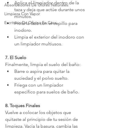
Aplica el limpiador dentro de la 
Absorbedores De Olores Naturales:
taza y deja que actúe durante unos 
Limpieza Con Vapor
minutos.
Escritorio De Oficina En Casa
Frota la taza con el cepillo para 
inodoro.
Limpia el exterior del inodoro con 
un limpiador multiusos.
7. El Suelo
Finalmente, limpia el suelo del baño:
Barre o aspira para quitar la 
suciedad y el polvo suelto.
Friega con un limpiador 
específico para suelos de baño.
8. Toques Finales
Vuelve a colocar los objetos que 
quitaste al principio de tu sesión de 
limpieza. Vacía la basura, cambia las 