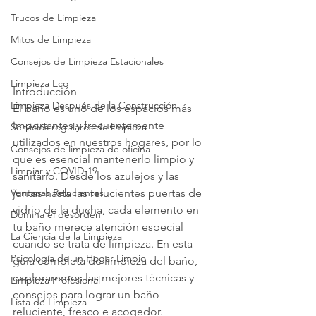
Trucos de Limpieza
Mitos de Limpieza
Consejos de Limpieza Estacionales
Limpieza Eco
Introducción
Limpieza Después de la Construcción
El baño es uno de los espacios más 
importantes y frecuentemente 
Servicios regulares de limpieza
utilizados en nuestros hogares, por lo 
Consejos de limpieza de oficina
que es esencial mantenerlo limpio y 
Limpiar y COVID-19
sanitario. Desde los azulejos y las 
Ventanas Relucientes
juntas hasta las relucientes puertas de 
vidrio de la ducha, cada elemento en 
Domina el desorden
tu baño merece atención especial 
La Ciencia de la Limpieza
cuando se trata de limpieza. En esta 
Psicología de un Hogar Limpio
guía completa de limpieza del baño, 
exploraremos las mejores técnicas y 
Limpieza Profesional
consejos para lograr un baño 
Lista de Limpieza
reluciente, fresco e acogedor.