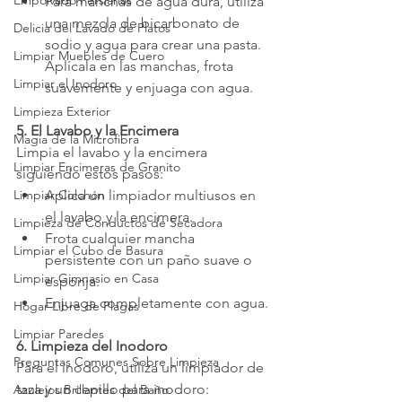
Empolvado Persianas
Para manchas de agua dura, utiliza 
una mezcla de bicarbonato de 
Delicia del Lavado de Platos
sodio y agua para crear una pasta. 
Limpiar Muebles de Cuero
Aplícala en las manchas, frota 
Limpiar el Inodoro
suavemente y enjuaga con agua.
Limpieza Exterior
5. El Lavabo y la Encimera
Magia de la Microfibra
Limpia el lavabo y la encimera 
Limpiar Encimeras de Granito
siguiendo estos pasos:
Limpiar Colchón
Aplica un limpiador multiusos en 
el lavabo y la encimera.
Limpieza de Conductos de Secadora
Frota cualquier mancha 
Limpiar el Cubo de Basura
persistente con un paño suave o 
Limpiar Gimnasio en Casa
esponja.
Enjuaga completamente con agua.
Hogar Libre de Plagas
Limpiar Paredes
6. Limpieza del Inodoro
Preguntas Comunes Sobre Limpieza
Para el inodoro, utiliza un limpiador de 
taza y un cepillo para inodoro:
Azulejos Brillantes del Baño