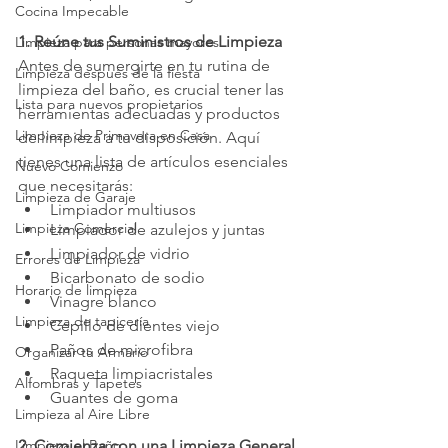
Cocina Impecable
1. Reúne tus Suministros de Limpieza
Limpieza para personas mayores
Antes de sumergirte en tu rutina de 
Limpieza después de la fiesta
limpieza del baño, es crucial tener las 
Lista para nuevos propietarios
herramientas adecuadas y productos 
Limpieza de Primavera en Casa
de limpieza a tu disposición. Aquí 
tienes una lista de artículos esenciales 
Nuevo Comienzo
que necesitarás:
Limpieza de Garaje
Limpiador multiusos
Limpieza Comercial
Limpiador de azulejos y juntas
Limpiador de vidrio
Errores de Limpieza
Bicarbonato de sodio
Horario de limpieza
Vinagre blanco
Limpieza de tapicería
Cepillo de dientes viejo
Paños de microfibra
Organizar tu Armario
Raqueta limpiacristales
Alfombras y Tapetes
Guantes de goma
Limpieza al Aire Libre
Limpieza el Baño
2. Comienza con una Limpieza General