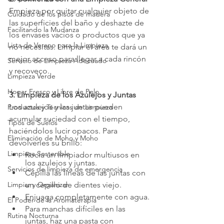
Empieza por quitar cualquier objeto de 
Cuidado de los pisos de madera
las superficies del baño y deshazte de 
Facilitando la Mudanza
los envases vacíos o productos que ya 
Lista de Verano para la Limpieza
no necesitas. Limpiar el área te dará un 
mejor acceso para llegar a cada rincón 
Servicio de Limpieza Adecuado
y recoveco.
Limpieza Verde
Hogar Fresco y Libre de Pelo
3. Limpieza de los Azulejos y Juntas
Los azulejos y las juntas pueden 
Productos y Técnicas de Limpieza
acumular suciedad con el tiempo, 
Tipos de Suelos
haciéndolos lucir opacos. Para 
Eliminación de Moho y Moho
devolverles su brillo:
Limpieza Sostenible
Rocía un limpiador multiusos en 
los azulejos y juntas.
Servicios de limpieza de emergencia
Cepilla las líneas de las juntas con 
Limpiar y Organizar
un cepillo de dientes viejo.
Enjuaga completamente con agua.
El Poder de la Aromaterapia
Para manchas difíciles en las 
Rutina Nocturna
juntas, haz una pasta con 