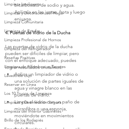
Limpieza Inteligente
bicarbonato de sodio y agua. 
Aplícala en las juntas, frota y luego 
Limpieza y Decoración del Hogar
enjuaga.
Limpieza Comunitaria
Limpieza de Estufas
4. Puertas de Vidrio de la Ducha
Limpieza Profesional de Hornos
Las puertas de vidrio de la ducha 
Limpieza del Refrigerador
pueden ser difíciles de limpiar, pero 
Reseñas Positivas
con el enfoque adecuado, puedes 
Limpieza de Alfombras vs Tapetes
lograr resultados cristalinos:
Aplica un limpiador de vidrio o 
Lavado de Lujo
una solución de partes iguales de 
Reservar en Línea
agua y vinagre blanco en las 
Los 10 Trucos de Limpieza
puertas de vidrio.
Limpia el vidrio con un paño de 
Limpieza y Desinfección Segura
microfibra o una esponja, 
Limpieza del Interior Gabinetes
moviéndote en movimientos 
Brillo de los Rodapiés
circulares.