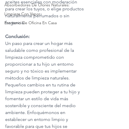
aceites esenciales con moderación 
Absorbedores De Olores Naturales:
para crear los tuyos, o elige productos 
Limpieza Con Vapor
naturalmente perfumados o sin 
fragancia.
Escritorio De Oficina En Casa
Conclusión:
Un paso para crear un hogar más 
saludable como profesional de la 
limpieza comprometido con 
proporcionar a tu hijo un entorno 
seguro y no tóxico es implementar 
métodos de limpieza naturales. 
Pequeños cambios en tu rutina de 
limpieza pueden proteger a tu hijo y 
fomentar un estilo de vida más 
sostenible y consciente del medio 
ambiente. Enfoquémonos en 
establecer un entorno limpio y 
favorable para que tus hijos se 