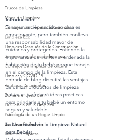
Trucos de Limpieza
Mitos de Limpieza
Introducción:
Tener un recién nacido en casa es 
Consejos de Limpieza Estacionales
emocionante, pero también conlleva 
Limpieza Eco
una responsabilidad mayor de 
Limpieza Después de la Construcción
cuidarlos y protegerlos. Entiendo la 
Servicios regulares de limpieza
importancia de mantener ordenada la 
habitación de tu bebé porque trabajo 
Consejos de limpieza de oficina
en el campo de la limpieza. Esta 
Limpiar y COVID-19
entrada de blog discutirá las ventajas 
Ventanas Relucientes
de utilizar productos de limpieza 
naturales y ofrecerá ideas prácticas 
Domina el desorden
para brindarle a tu bebé un entorno 
La Ciencia de la Limpieza
seguro y saludable.
Psicología de un Hogar Limpio
Limpieza Profesional
La Necesidad de la Limpieza Natural 
para Bebés:
Lista de Limpieza
Debido a su naturaleza frágil y sistemas 