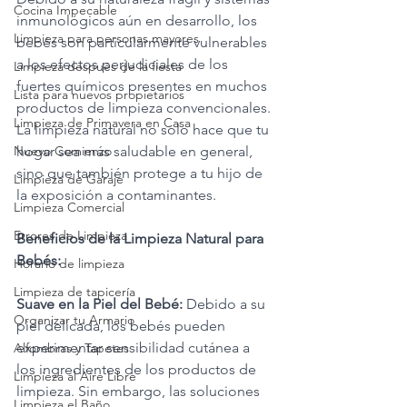
Cocina Impecable
inmunológicos aún en desarrollo, los 
Limpieza para personas mayores
bebés son particularmente vulnerables 
a los efectos perjudiciales de los 
Limpieza después de la fiesta
fuertes químicos presentes en muchos 
Lista para nuevos propietarios
productos de limpieza convencionales. 
Limpieza de Primavera en Casa
La limpieza natural no solo hace que tu 
Nuevo Comienzo
hogar sea más saludable en general, 
sino que también protege a tu hijo de 
Limpieza de Garaje
la exposición a contaminantes.
Limpieza Comercial
Errores de Limpieza
Beneficios de la Limpieza Natural para 
Bebés:
Horario de limpieza
Limpieza de tapicería
Suave en la Piel del Bebé:
 Debido a su 
Organizar tu Armario
piel delicada, los bebés pueden 
experimentar sensibilidad cutánea a 
Alfombras y Tapetes
los ingredientes de los productos de 
Limpieza al Aire Libre
limpieza. Sin embargo, las soluciones 
Limpieza el Baño