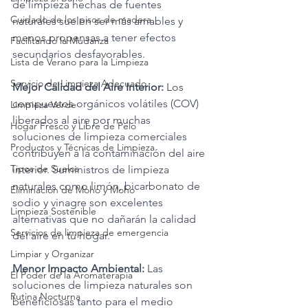
de limpieza hechas de fuentes 
Cuidado de los pisos de madera
naturales suelen ser más amables y 
menos propensas a tener efectos 
Facilitando la Mudanza
secundarios desfavorables.
Lista de Verano para la Limpieza
Servicio de Limpieza Adecuado
Mejor Calidad del Aire Interior: 
Los 
compuestos orgánicos volátiles (COV) 
Limpieza Verde
liberados al aire por muchas 
Hogar Fresco y Libre de Pelo
soluciones de limpieza comerciales 
Productos y Técnicas de Limpieza
contribuyen a la contaminación del aire 
Tipos de Suelos
interior. Suministros de limpieza 
naturales como limón, bicarbonato de 
Eliminación de Moho y Moho
sodio y vinagre son excelentes 
Limpieza Sostenible
alternativas que no dañarán la calidad 
Servicios de limpieza de emergencia
del aire en tu hogar.
Limpiar y Organizar
Menor Impacto Ambiental:
 Las 
El Poder de la Aromaterapia
soluciones de limpieza naturales son 
Rutina Nocturna
beneficiosas tanto para el medio 