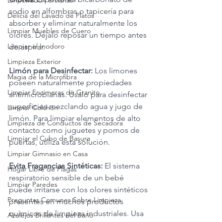
Empolvado Persianas
sodio en alfombras o tapicería para 
Delicia del Lavado de Platos
absorber y eliminar naturalmente los 
Limpiar Muebles de Cuero
olores. Déjalo reposar un tiempo antes 
Limpiar el Inodoro
de aspirar.
Limpieza Exterior
Limón para Desinfectar:
 Los limones 
Magia de la Microfibra
poseen naturalmente propiedades 
Limpiar Encimeras de Granito
antimicrobianas. Úsalo para desinfectar 
superficies mezclando agua y jugo de 
Limpiar Colchón
limón. Para limpiar elementos de alto 
Limpieza de Conductos de Secadora
contacto como juguetes y pomos de 
Limpiar el Cubo de Basura
puertas, utiliza esta solución.
Limpiar Gimnasio en Casa
Evita Fragancias Sintéticas:
 El sistema 
Hogar Libre de Plagas
respiratorio sensible de un bebé 
Limpiar Paredes
puede irritarse con los olores sintéticos 
Preguntas Comunes Sobre Limpieza
presentes en muchos productos 
químicos de limpieza industriales. Usa 
Azulejos Brillantes del Baño