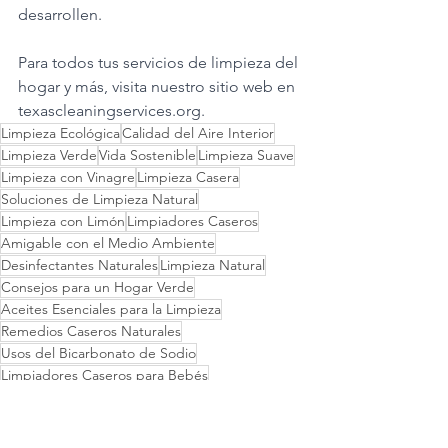
desarrollen.
Para todos tus servicios de limpieza del 
hogar y más, visita nuestro sitio web en 
texascleaningservices.org
.
Limpieza Ecológica
Calidad del Aire Interior
Limpieza Verde
Vida Sostenible
Limpieza Suave
Limpieza con Vinagre
Limpieza Casera
Soluciones de Limpieza Natural
Limpieza con Limón
Limpiadores Caseros
Amigable con el Medio Ambiente
Desinfectantes Naturales
Limpieza Natural
Consejos para un Hogar Verde
Aceites Esenciales para la Limpieza
Remedios Caseros Naturales
Usos del Bicarbonato de Sodio
Limpiadores Caseros para Bebés
Entorno Hogareño Saludable
Limpieza Biodegradable
Seguridad del Bebé
Consejos de Limpieza Segura