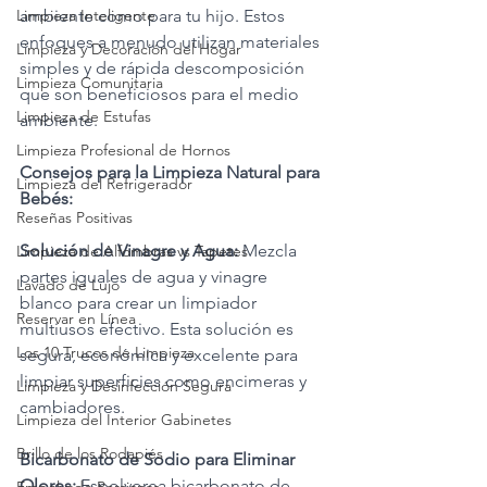
Limpieza Inteligente
ambiente como para tu hijo. Estos 
enfoques a menudo utilizan materiales 
Limpieza y Decoración del Hogar
simples y de rápida descomposición 
Limpieza Comunitaria
que son beneficiosos para el medio 
Limpieza de Estufas
ambiente.
Limpieza Profesional de Hornos
Consejos para la Limpieza Natural para 
Limpieza del Refrigerador
Bebés:
Reseñas Positivas
Solución de Vinagre y Agua: 
Mezcla 
Limpieza de Alfombras vs Tapetes
partes iguales de agua y vinagre 
Lavado de Lujo
blanco para crear un limpiador 
Reservar en Línea
multiusos efectivo. Esta solución es 
Los 10 Trucos de Limpieza
segura, económica y excelente para 
limpiar superficies como encimeras y 
Limpieza y Desinfección Segura
cambiadores.
Limpieza del Interior Gabinetes
Brillo de los Rodapiés
Bicarbonato de Sodio para Eliminar 
Olores:
 Espolvorea bicarbonato de 