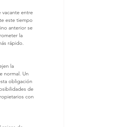
 vacante entre 
nte este tiempo 
no anterior se 
rometer la 
más rápido.
jen la 
e normal. Un 
esta obligación 
osibilidades de 
ropietarios con 