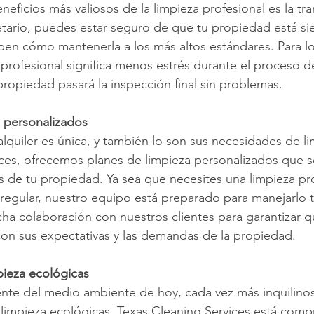
eficios más valiosos de la limpieza profesional es la tr
tario, puedes estar seguro de que tu propiedad está si
en cómo mantenerla a los más altos estándares. Para los
o profesional significa menos estrés durante el proceso d
propiedad pasará la inspección final sin problemas.
a personalizados
quiler es única, y también lo son sus necesidades de li
ces, ofrecemos planes de limpieza personalizados que s
os de tu propiedad. Ya sea que necesites una limpieza pr
regular, nuestro equipo está preparado para manejarlo 
ha colaboración con nuestros clientes para garantizar q
 con sus expectativas y las demandas de la propiedad.
pieza ecológicas
te del medio ambiente de hoy, cada vez más inquilinos 
limpieza ecológicas. Texas Cleaning Services está com