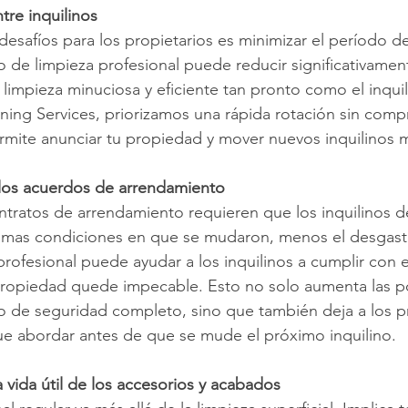
tre inquilinos
esafíos para los propietarios es minimizar el período de
io de limpieza profesional puede reducir significativame
impieza minuciosa y eficiente tan pronto como el inquili
ing Services, priorizamos una rápida rotación sin comp
ermite anunciar tu propiedad y mover nuevos inquilinos 
los acuerdos de arrendamiento
ntratos de arrendamiento requieren que los inquilinos de
smas condiciones en que se mudaron, menos el desgast
profesional puede ayudar a los inquilinos a cumplir con 
 propiedad quede impecable. Esto no solo aumenta las p
o de seguridad completo, sino que también deja a los p
 abordar antes de que se mude el próximo inquilino.
 vida útil de los accesorios y acabados