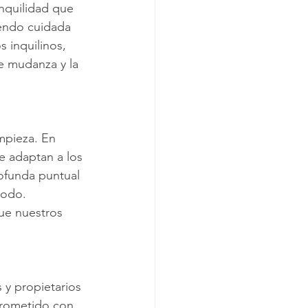
anquilidad que 
endo cuidada 
 inquilinos, 
e mudanza y la 
mpieza. En 
e adaptan a los 
ofunda puntual 
todo. 
ue nuestros 
y propietarios 
prometido con 