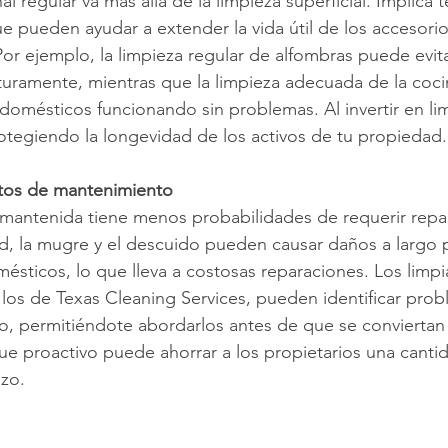
al regular va más allá de la limpieza superficial. Implica 
e pueden ayudar a extender la vida útil de los accesori
or ejemplo, la limpieza regular de alfombras puede evitar
uramente, mientras que la limpieza adecuada de la coc
domésticos funcionando sin problemas. Al invertir en li
rotegiendo la longevidad de los activos de tu propiedad.
tos de mantenimiento
mantenida tiene menos probabilidades de requerir repa
d, la mugre y el descuido pueden causar daños a largo p
ésticos, lo que lleva a costosas reparaciones. Los limp
los de Texas Cleaning Services, pueden identificar prob
o, permitiéndote abordarlos antes de que se conviertan
e proactivo puede ahorrar a los propietarios una cantida
azo.