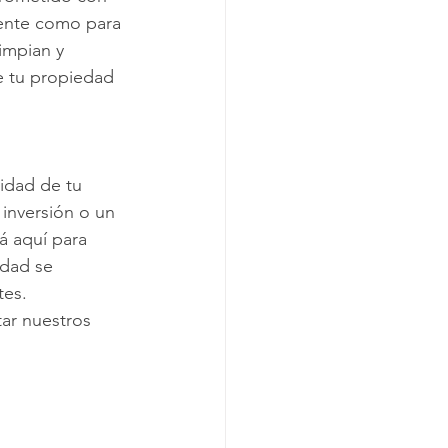
ente como para 
impian y 
e tu propiedad 
vidad de tu 
inversión o un 
á aquí para 
edad se 
es. 
r nuestros 