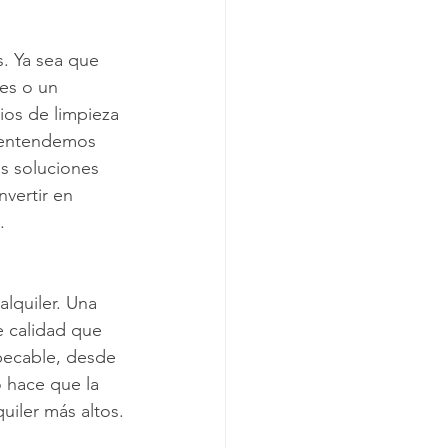
. Ya sea que 
es o un 
ios de limpieza 
, entendemos 
s soluciones 
vertir en 
.
lquiler. Una 
e calidad que 
pecable, desde 
o hace que la 
uiler más altos.