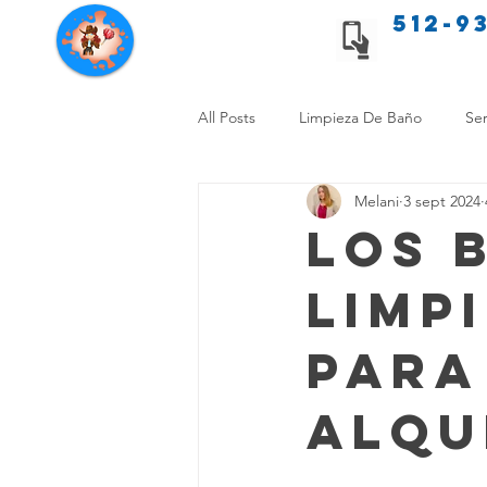
512-9
Servicios de limpieza de Texas
All Posts
Limpieza De Baño
Ser
Melani
3 sept 2024
Consejos de limpieza para mascota
Los 
Limp
Limpieza Sin Alergias
Benefici
para
Comparación Limpieza Hogar
Alqu
Organiza tu Hogar
Limpieza y