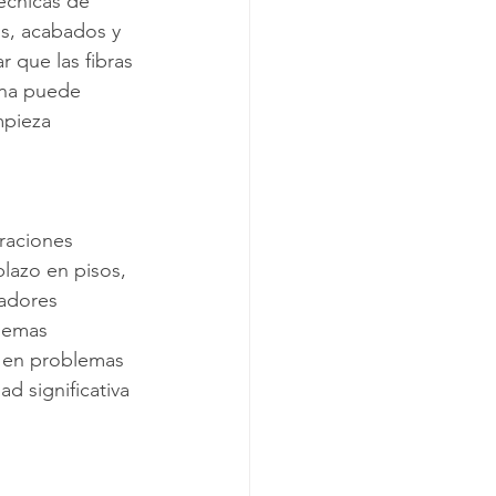
técnicas de 
os, acabados y 
 que las fibras 
ina puede 
mpieza 
raciones 
lazo en pisos, 
iadores 
lemas 
 en problemas 
d significativa 