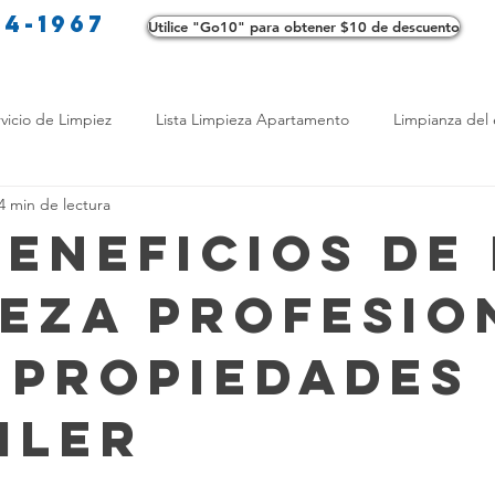
34-1967
Utilice "Go10" para obtener $10 de descuento
Co
vicio de Limpiez
Lista Limpieza Apartamento
Limpianza del 
4 min de lectura
s
Consejos de limpieza ecológica
Consejos de limpieza verd
Beneficios de
ieza Profesio
os de Profesionales
LimpiezaTransformadora
Limpieza Mant
 Propiedades
Opciones de limpieza
Diferencias en Limpieza
Truco de Lim
iler
 Bienestar
Productos de Limpieza Caseros
Consejos para El