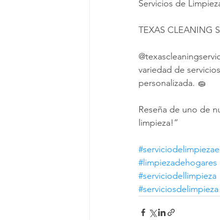
Servicios de Limpiez
TEXAS CLEANING S
@texascleaningservi
variedad de servicio
personalizada. 🧽
Reseña de uno de nue
limpieza!”
#serviciodelimpieza
#limpiezadehogares
#serviciodellimpieza
#serviciosdelimpieza