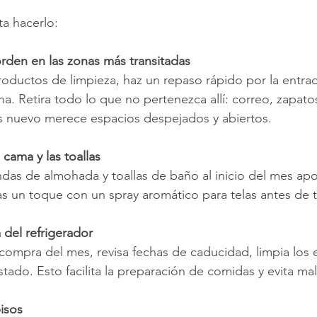
a hacerlo:
rden en las zonas más transitadas
oductos de limpieza, haz un repaso rápido por la entrada,
a. Retira todo lo que no pertenezca allí: correo, zapatos
es nuevo merece espacios despejados y abiertos.
cama y las toallas
das de almohada y toallas de baño al inicio del mes apor
das un toque con un spray aromático para telas antes de 
 del refrigerador
compra del mes, revisa fechas de caducidad, limpia los es
tado. Esto facilita la preparación de comidas y evita ma
pisos