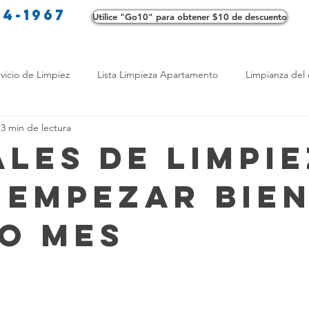
34-1967
Utilice "Go10" para obtener $10 de descuento
Co
vicio de Limpiez
Lista Limpieza Apartamento
Limpianza del 
3 min de lectura
s
Consejos de limpieza ecológica
Consejos de limpieza verd
ales de limpi
 empezar bie
os de Profesionales
LimpiezaTransformadora
Limpieza Mant
o mes
Opciones de limpieza
Diferencias en Limpieza
Truco de Lim
 Bienestar
Productos de Limpieza Caseros
Consejos para El