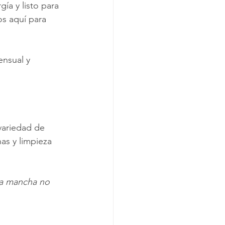
ía y listo para 
s aquí para 
nsual y 
variedad de 
as y limpieza 
a mancha no 