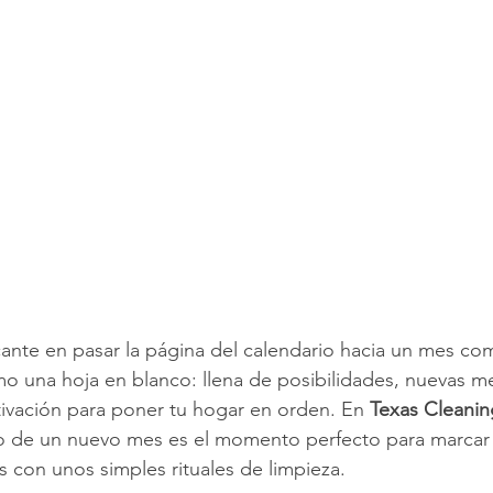
impieza de Alfombras
Texas Cleaning Services
Trucos de Li
e Limpieza Estacionales
Limpieza Eco
Limpieza Después de 
Consejos de limpieza de oficina
Limpiar y COVID-19
cante en pasar la página del calendario hacia un mes c
o una hoja en blanco: llena de posibilidades, nuevas meta
vación para poner tu hogar en orden. En 
Texas Cleanin
io de un nuevo mes es el momento perfecto para marcar
 con unos simples rituales de limpieza.