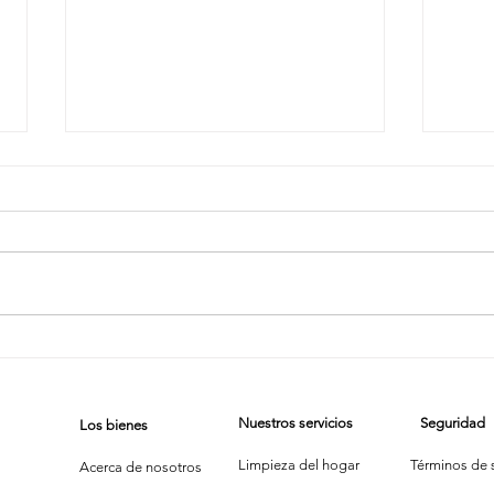
Dúo Dinámico
La
del Brillo:
Li
Cuando Limpiar
Va
Nuestros servicios
Seguridad
Los bienes
se Convierte
la
en Comedia
se
Limpieza del hogar
Términos de s
Acerca de nosotros
Po