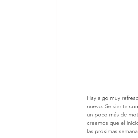
Viviendo en un apartamento
L
Mitos de Limpieza
Consejos d
Servicios regulares de limpieza
Hay algo muy refres
nuevo. Se siente com
un poco más de moti
creemos que el inic
las próximas semanas