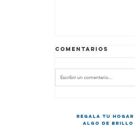
Comentarios
Escribir un comentario...
Pequeña
Escoba,
Grandes
Regala tu hogar
Sueños:
Algo de brillo
Crónicas de
Limpieza