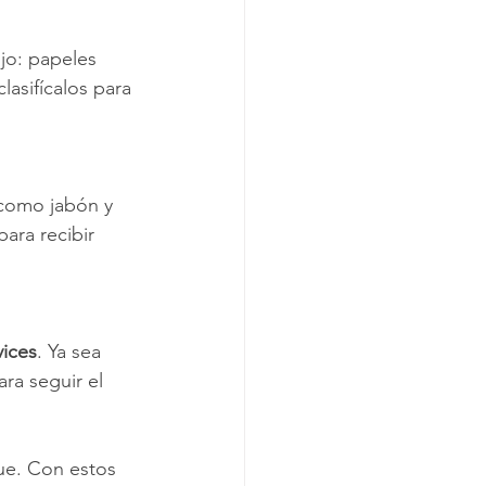
jo: papeles 
lasifícalos para 
 como jabón y 
ara recibir 
vices
. Ya sea 
ra seguir el 
ue. Con estos 