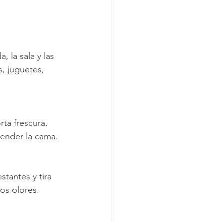
 la sala y las 
, juguetes, 
ta frescura. 
tender la cama.
tantes y tira 
los olores.