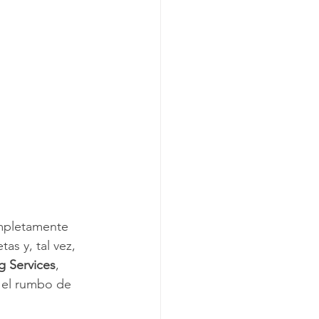
mpieza
la Construcción
ompletamente 
s y, tal vez, 
g Services
, 
 el rumbo de 