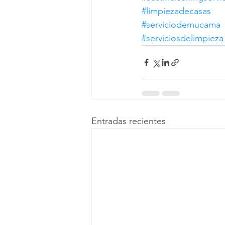
#limpiezadecasas
#serviciodemucama
#serviciosdelimpieza
Entradas recientes