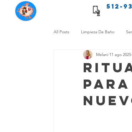
512-9
Servicios de limpieza de Texas
All Posts
Limpieza De Baño
Ser
Melani
11 ago 2025
Consejos de limpieza para mascota
Ritu
para
Limpieza Sin Alergias
Benefici
nuev
Comparación Limpieza Hogar
Organiza tu Hogar
Limpieza y