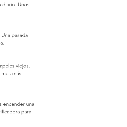
 diario. Unos 
. Una pasada 
a.
apeles viejos, 
un mes más 
es encender una 
ificadora para 