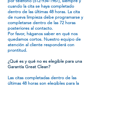
por teléfono
(512-934-1967)
, siempre y
cuando la cita se haya completado
dentro de las últimas 48 horas. La cita
de nueva limpieza debe programarse y
completarse dentro de las 72 horas
posteriores al contacto.
Por favor, háganos saber en qué nos
quedamos cortos. Nuestro equipo de
atención al cliente responderá con
prontitud.
¿Qué es y qué no es elegible para una
Garantía Great Clean?
Las citas completadas dentro de las
últimas 48 horas son elegibles para la
Garantía de Gran Limpieza.
Citas completadas hace más de 48
horas
Artículos no incluidos en la lista de
verificación de 50 puntos
limpiezas gratis
Relimpia
Viviendas que no están en condiciones
estándar (por ejemplo, riesgos