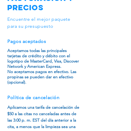
limpiadores en su primera limpieza
asegurado y garantizado, y Texas
benefits/value-of-clean/value-of-
Precios
y realiza un seguimiento periódico,
Cleaning Services coordinará toda la
clean-infographic/value-of-clean-
por correo electrónico y en persona,
documentación necesaria con el
infographic-full.html
Encuentre el mejor paquete
para asegurarse de que hacemos un
administrador de su edificio.
para su presupuesto
excelente trabajo de manera
constante.
Pagos aceptados
Aceptamos todas las principales
tarjetas de crédito y débito con el
logotipo de MasterCard, Visa, Discover
Network y American Express.
No aceptamos pagos en efectivo. Las
propinas se pueden dar en efectivo
(opcional).
Política de cancelación
Aplicamos una tarifa de cancelación de
$50 a las citas no canceladas antes de
las 3:00 p. m. EST del día anterior a la
cita, a menos que la limpieza sea una