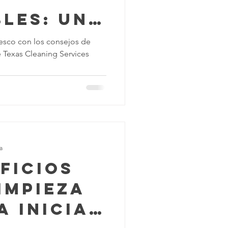
les: Una
mpleta
fresco con los consejos de
 Texas Cleaning Services
a
ficios
impieza
 Inicial