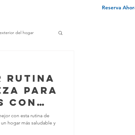
Reserva Ahora
nviértete en un limpiador
More
exterior del hogar
e
r rutina
enimiento Hogar
eza para
s con
pieza Texano
s
ejor con esta rutina de
a un hogar más saludable y
iminar Manchas