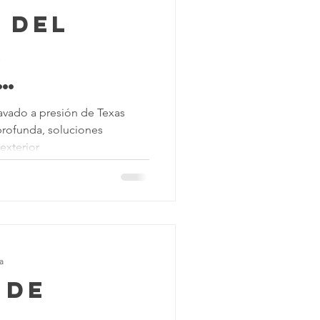
 del
a
s
lavado a presión de Texas
profunda, soluciones
nas con
exterior
leaning
s
a
 de