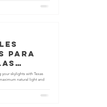
mpieza
la Construcción
les
s para
las
yas de
g your skylights with Texas
 maximum natural light and
r