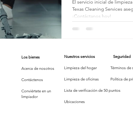
Y Una Li
El servicio inicial de limpie
Texas Cleaning Services ase
Estánda
¡Contáctanos hoy!
Continu
Tu Hoga
Nuestros servicios
Seguridad
Los bienes
Limpieza del hogar
Términos de s
Acerca de nosotros
Limpieza de oficinas
P
olítica de p
Contáctenos
Lista de verificación de 50 puntos
Conviértete en un
limpiador
Ubicaciones