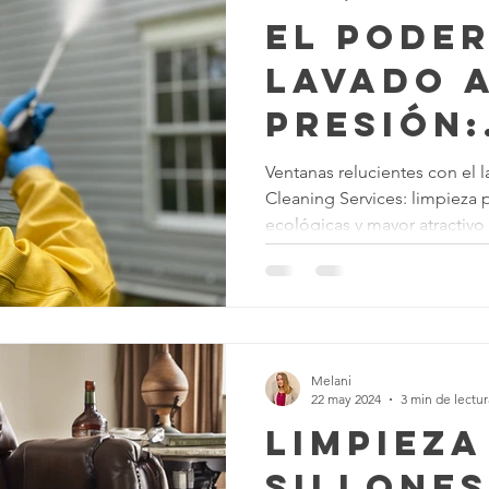
El Poder
Lavado 
Presión:
Ventana
Ventanas relucientes con el 
Cleaning Services: limpieza 
Cristali
ecológicas y mayor atractivo 
Texas C
Service
Melani
22 may 2024
3 min de lectur
Limpieza
Sillones