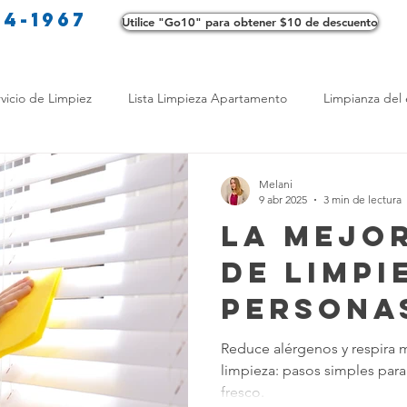
34-1967
Utilice "Go10" para obtener $10 de descuento
Co
vicio de Limpiez
Lista Limpieza Apartamento
Limpianza del 
s
Consejos de limpieza ecológica
Consejos de limpieza verd
Melani
9 abr 2025
3 min de lectura
La mejo
os de Profesionales
LimpiezaTransformadora
Limpieza Mant
de limpi
persona
Opciones de limpieza
Diferencias en Limpieza
Truco de Lim
alergia
Reduce alérgenos y respira m
limpieza: pasos simples par
 Bienestar
Productos de Limpieza Caseros
Consejos para El
fresco.