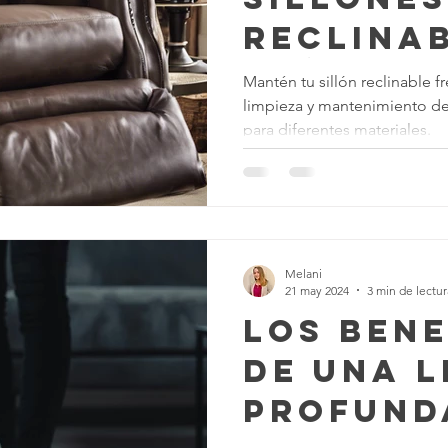
Reclinab
Guía Co
Mantén tu sillón reclinable 
limpieza y mantenimiento de
para diferentes materiales.
Melani
21 may 2024
3 min de lectur
Los Bene
De Una L
Profunda