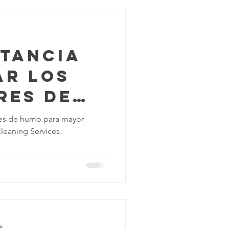
rtancia
ar los
res de
 su
res de humo para mayor
leaning Services.
a