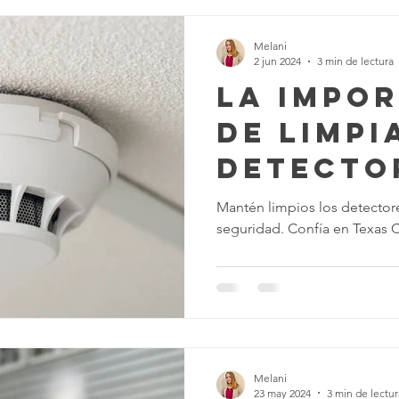
Melani
2 jun 2024
3 min de lectura
La Impo
de Limpi
Detecto
Humo de
Mantén limpios los detecto
seguridad. Confía en Texas C
Hogar
Melani
23 may 2024
3 min de lectur