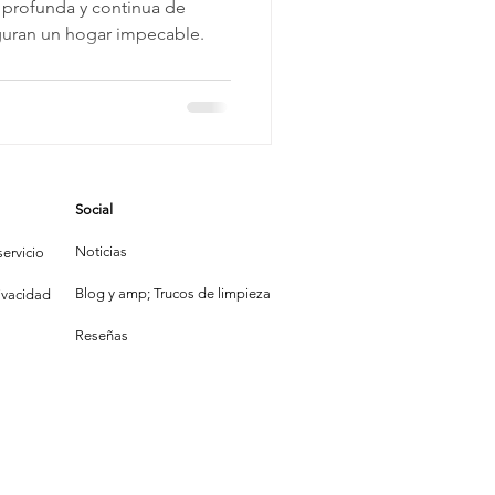
mpieza
za profunda y continua de
guran un hogar impecable.
r
a Para
r
Social
Noticias
ervicio
Blog y amp; Trucos de limpieza
rivacidad
Reseñas