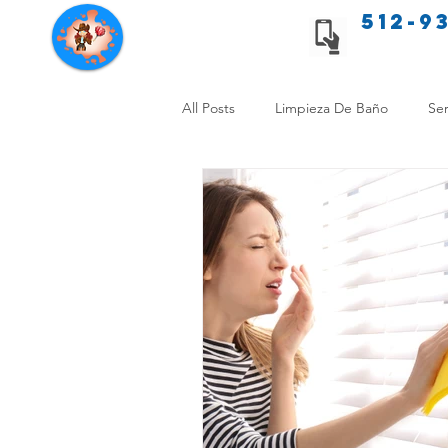
512-9
Servicios de limpieza de Texas
All Posts
Limpieza De Baño
Ser
Consejos de limpieza para mascota
Limpieza Sin Alergias
Benefici
Comparación Limpieza Hogar
Organiza tu Hogar
Limpieza y