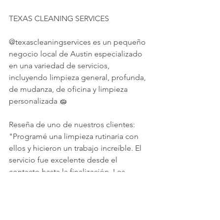
TEXAS CLEANING SERVICES
@texascleaningservices es un pequeño 
negocio local de Austin especializado 
en una variedad de servicios, 
incluyendo limpieza general, profunda, 
de mudanza, de oficina y limpieza 
personalizada 🧽
Reseña de uno de nuestros clientes: 
"Programé una limpieza rutinaria con 
ellos y hicieron un trabajo increíble. El 
servicio fue excelente desde el 
contacto hasta la finalización. Los 
contacté a través de Yelp y 
mantuvieron la comunicación durante 
todo el día. Pude conseguir a alguien 
en mi casa dentro de 48 horas. La casa 