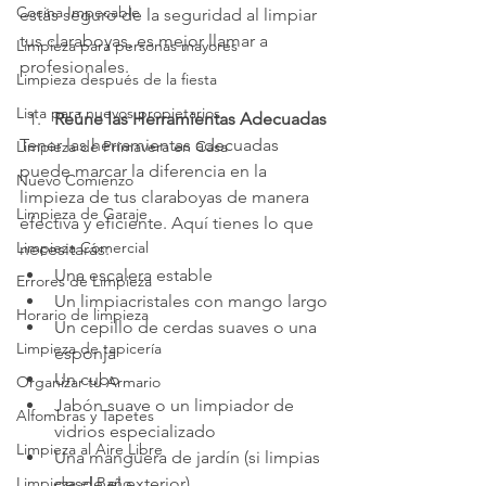
Cocina Impecable
estás seguro de la seguridad al limpiar 
tus claraboyas, es mejor llamar a 
Limpieza para personas mayores
profesionales.
Limpieza después de la fiesta
Lista para nuevos propietarios
Reúne las Herramientas Adecuadas
Tener las herramientas adecuadas 
Limpieza de Primavera en Casa
puede marcar la diferencia en la 
Nuevo Comienzo
limpieza de tus claraboyas de manera 
Limpieza de Garaje
efectiva y eficiente. Aquí tienes lo que 
Limpieza Comercial
necesitarás:
Una escalera estable
Errores de Limpieza
Un limpiacristales con mango largo
Horario de limpieza
Un cepillo de cerdas suaves o una 
Limpieza de tapicería
esponja
Un cubo
Organizar tu Armario
Jabón suave o un limpiador de 
Alfombras y Tapetes
vidrios especializado
Limpieza al Aire Libre
Una manguera de jardín (si limpias 
Limpieza el Baño
desde el exterior)