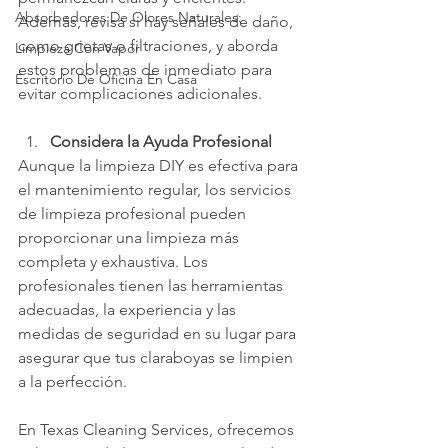
Absorbedores De Olores Naturales:
Además, revisa si hay señales de daño, 
como grietas o filtraciones, y aborda 
Limpieza Con Vapor
estos problemas de inmediato para 
Escritorio De Oficina En Casa
evitar complicaciones adicionales.
Considera la Ayuda Profesional
Aunque la limpieza DIY es efectiva para 
el mantenimiento regular, los servicios 
de limpieza profesional pueden 
proporcionar una limpieza más 
completa y exhaustiva. Los 
profesionales tienen las herramientas 
adecuadas, la experiencia y las 
medidas de seguridad en su lugar para 
asegurar que tus claraboyas se limpien 
a la perfección.
En Texas Cleaning Services, ofrecemos 