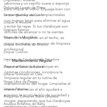
Empolvado Persianas
jabonosa y un cepillo suave o esponja 
Delicia del Lavado de Platos
para limpiar el vidrio. Enjuaga bien con 
la manguera y usa un limpiacristales 
Limpiar Muebles de Cuero
con mango largo para eliminar el agua 
Limpiar el Inodoro
y evitar las rayas. Si tus claraboyas son 
Limpieza Exterior
difíciles de alcanzar o no te sientes 
Magia de la Microfibra
cómodo trabajando en el techo, es 
mejor contratar un servicio de limpieza 
Limpiar Encimeras de Granito
profesional.
Limpiar Colchón
Limpieza de Conductos de Secadora
Mantenimiento Regular
Para mantener tus claraboyas en 
Limpiar el Cubo de Basura
óptimas condiciones, incorpora la 
Limpiar Gimnasio en Casa
limpieza regular en tu rutina de 
Hogar Libre de Plagas
mantenimiento del hogar. Limpiarlas al 
Limpiar Paredes
menos dos veces al año ayudará a 
prevenir la acumulación de suciedad y 
Preguntas Comunes Sobre Limpieza
mugre, asegurando que tus claraboyas 
Azulejos Brillantes del Baño
permanezcan claras y eficientes. 