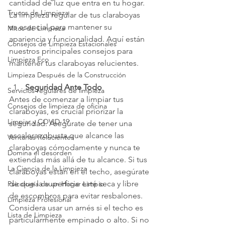
cantidad de luz que entra en tu hogar. 
Trucos de Limpieza
La limpieza regular de tus claraboyas 
es esencial para mantener su 
Mitos de Limpieza
apariencia y funcionalidad. Aquí están 
Consejos de Limpieza Estacionales
nuestros principales consejos para 
Limpieza Eco
mantener tus claraboyas relucientes.
Limpieza Después de la Construcción
Seguridad Ante Todo
Servicios regulares de limpieza
Antes de comenzar a limpiar tus 
Consejos de limpieza de oficina
claraboyas, es crucial priorizar la 
Limpiar y COVID-19
seguridad. Asegúrate de tener una 
escalera robusta que alcance las 
Ventanas Relucientes
claraboyas cómodamente y nunca te 
Domina el desorden
extiendas más allá de tu alcance. Si tus 
La Ciencia de la Limpieza
claraboyas están en el techo, asegúrate 
de que la superficie esté seca y libre 
Psicología de un Hogar Limpio
de escombros para evitar resbalones. 
Limpieza Profesional
Considera usar un arnés si el techo es 
Lista de Limpieza
particularmente empinado o alto. Si no 