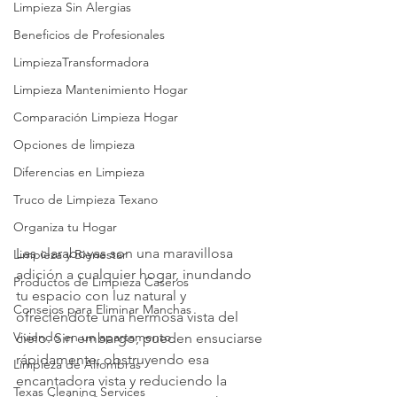
Limpieza Sin Alergias
Beneficios de Profesionales
LimpiezaTransformadora
Limpieza Mantenimiento Hogar
Comparación Limpieza Hogar
Opciones de limpieza
Diferencias en Limpieza
Truco de Limpieza Texano
Organiza tu Hogar
Las claraboyas son una maravillosa 
Limpieza y Bienestar
adición a cualquier hogar, inundando 
Productos de Limpieza Caseros
tu espacio con luz natural y 
Consejos para Eliminar Manchas
ofreciéndote una hermosa vista del 
Viviendo en un apartamento
cielo. Sin embargo, pueden ensuciarse 
rápidamente, obstruyendo esa 
Limpieza de Alfombras
encantadora vista y reduciendo la 
Texas Cleaning Services