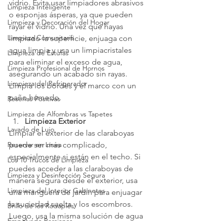
vidrio. Evita usar limpiadores abrasivos 
Limpieza Inteligente
o esponjas ásperas, ya que pueden 
Limpieza y Decoración del Hogar
rayar el vidrio. Una vez que hayas 
Limpieza Comunitaria
limpiado la superficie, enjuaga con 
agua limpia y usa un limpiacristales 
Limpieza de Estufas
para eliminar el exceso de agua, 
Limpieza Profesional de Hornos
asegurando un acabado sin rayas. 
Limpieza del Refrigerador
Limpia los bordes y el marco con un 
paño húmedo.
Reseñas Positivas
Limpieza de Alfombras vs Tapetes
Limpieza Exterior
Lavado de Lujo
Limpiar el exterior de las claraboyas 
Reservar en Línea
puede ser más complicado, 
especialmente si están en el techo. Si 
Los 10 Trucos de Limpieza
puedes acceder a las claraboyas de 
Limpieza y Desinfección Segura
manera segura desde el exterior, usa 
Limpieza del Interior Gabinetes
una manguera de jardín para enjuagar 
la suciedad suelta y los escombros. 
Brillo de los Rodapiés
Luego, usa la misma solución de agua 