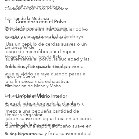
Paños de microfibra
Cuidado de los pisos de madera
Facilitando la Mudanza
Comienza con el Polvo
Lista de Verano para la Limpieza
Empieza por eliminar cualquier polvo 
suelto y escombros de la claraboya. 
Servicio de Limpieza Adecuado
Usa un cepillo de cerdas suaves o un 
Limpieza Verde
paño de microfibra para limpiar 
Hogar Fresco y Libre de Pelo
suavemente el polvo, la suciedad y las 
telarañas. Este paso inicial previene 
Productos y Técnicas de Limpieza
que el vidrio se raye cuando pases a 
Tipos de Suelos
una limpieza más exhaustiva.
Eliminación de Moho y Moho
Limpieza Sostenible
Limpia el Vidrio Interior
Para el lado interior de la claraboya, 
Servicios de limpieza de emergencia
mezcla una pequeña cantidad de 
Limpiar y Organizar
jabón suave con agua tibia en un cubo. 
El Poder de la Aromaterapia
Sumerge una esponja o paño suave en 
el agua jabonosa y frota suavemente el 
Rutina Nocturna