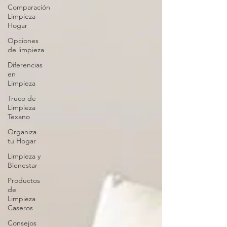
Comparación
Limpieza
Hogar
Opciones
de limpieza
Diferencias
en
Limpieza
Truco de
Limpieza
Texano
Organiza
tu Hogar
Limpieza y
Bienestar
Productos
de
Limpieza
Caseros
Consejos