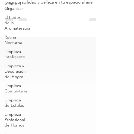
Limpiar y
Aprende a cuidar tus muebles de ratán exteriores
Organizar
para durabilidad y belleza en tu espacio al aire
El Poder
libre.
de la
Aromaterapia
Rutina
Nocturna
Limpieza
Inteligente
Limpieza y
Decoración
del Hogar
Limpieza
Comunitaria
Limpieza
de Estufas
Limpieza
Profesional
de Hornos