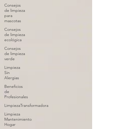
Consejos
de limpieza
para
mascotas
Consejos
de limpieza
ecológica
Consejos
de limpieza
verde
Limpieza
Sin
Alergias
Beneficios
de
Profesionales
LimpiezaTransformadora
Limpieza
Mantenimiento
Hogar