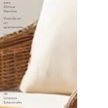
para
Eliminar
Manchas
Viviendo en
un
apartamento
Limpieza
de
Alfombras
Texas
Cleaning
Services
Trucos de
Limpieza
Mitos de
Limpieza
Consejos
de
Limpieza
Estacionales