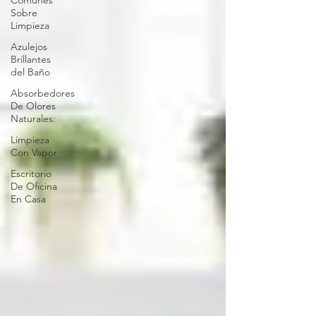
Comunes
Sobre
Limpieza
Azulejos
Brillantes
del Baño
Absorbedores
De Olores
Naturales:
Limpieza
Con Vapor
Escritorio
De Oficina
En Casa