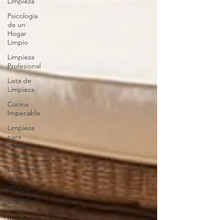
Limpieza
Psicología
de un
Hogar
Limpio
Limpieza
Profesional
Lista de
Limpieza
Cocina
Impecable
Limpieza
para
personas
mayores
Limpieza
después
de la fiesta
Lista para
nuevos
propietarios