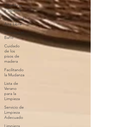
Alfombras
y Tapetes
Limpieza al
Aire Libre
Limpieza el
Baño
Cuidado
de los
pisos de
madera
Facilitando
la Mudanza
Lista de
Verano
para la
Limpieza
Servicio de
Limpieza
Adecuado
Limpieza