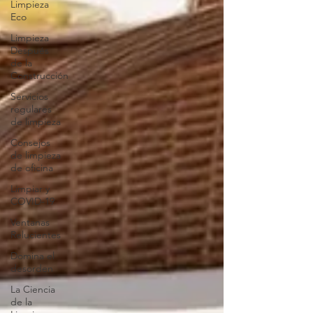
Limpieza
Eco
Limpieza
Después
de la
Construcción
Servicios
regulares
de limpieza
Consejos
de limpieza
de oficina
Limpiar y
COVID-19
Ventanas
Relucientes
Domina el
desorden
La Ciencia
de la