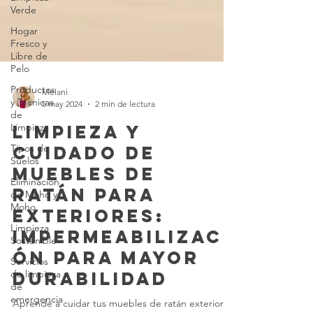
Verde
Hogar
Fresco y
Libre de
Pelo
Productos
y Técnicas
de
Melani
Limpieza
5 may 2024
2 min de lectura
Tipos de
Limpieza y
Suelos
Cuidado de
Eliminación
Muebles de
de Moho y
Moho
Ratán para
Limpieza
Exteriores:
Sostenible
Impermeabilizaci
Servicios
de limpieza
ón para Mayor
de
Durabilidad
emergencia