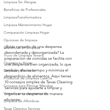
Limpieza Sin Alergias
Beneficios de Profesionales
LimpiezaTransformadora
Limpieza Mantenimiento Hogar
Comparación Limpieza Hogar
Opciones de limpieza
¿Estás cansado de una despensa 
Diferencias en Limpieza
desordenada y desorganizada? La 
Truco de Limpieza Texano
preparación de comidas se facilita con 
Organiza tu Hogar
una despensa bien organizada, lo que 
también ahorra tiempo y minimiza el 
Limpieza y Bienestar
desperdicio de alimentos. Aquí tienes 
Productos de Limpieza Caseros
10 consejos simples de Texas Cleaning 
Consejos para Eliminar Manchas
Services para ayudarte a limpiar y 
Viviendo en un apartamento
organizar tu despensa de manera 
eficiente:
Limpieza de Alfombras
Texas Cleaning Services