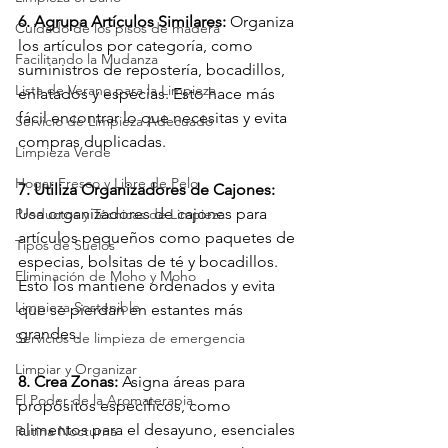
6. Agrupa Artículos Similares:
 Organiza 
Cuidado de los pisos de madera
los artículos por categoría, como 
Facilitando la Mudanza
suministros de repostería, bocadillos, 
Lista de Verano para la Limpieza
enlatados y especias. Esto hace más 
fácil encontrar lo que necesitas y evita 
Servicio de Limpieza Adecuado
compras duplicadas.
Limpieza Verde
Hogar Fresco y Libre de Pelo
7. Utiliza Organizadores de Cajones:
Usa organizadores de cajones para 
Productos y Técnicas de Limpieza
artículos pequeños como paquetes de 
Tipos de Suelos
especias, bolsitas de té y bocadillos. 
Eliminación de Moho y Moho
Esto los mantiene ordenados y evita 
Limpieza Sostenible
que se pierdan en estantes más 
grandes.
Servicios de limpieza de emergencia
Limpiar y Organizar
8. Crea Zonas:
 Asigna áreas para 
El Poder de la Aromaterapia
propósitos específicos, como 
alimentos para el desayuno, esenciales 
Rutina Nocturna