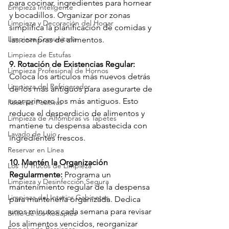
para cocinar, ingredientes para hornear 
Limpieza Inteligente
y bocadillos. Organizar por zonas 
Limpieza y Decoración del Hogar
simplifica la planificación de comidas y 
Limpieza Comunitaria
las compras de alimentos.
Limpieza de Estufas
9. Rotación de Existencias Regular:
Limpieza Profesional de Hornos
Coloca los artículos más nuevos detrás 
Limpieza del Refrigerador
de los más antiguos para asegurarte de 
usar primero los más antiguos. Esto 
Reseñas Positivas
reduce el desperdicio de alimentos y 
Limpieza de Alfombras vs Tapetes
mantiene tu despensa abastecida con 
Lavado de Lujo
ingredientes frescos.
Reservar en Línea
10. Mantén la Organización 
Los 10 Trucos de Limpieza
Regularmente:
 Programa un 
Limpieza y Desinfección Segura
mantenimiento regular de la despensa 
Limpieza del Interior Gabinetes
para mantenerla organizada. Dedica 
unos minutos cada semana para revisar 
Brillo de los Rodapiés
los alimentos vencidos, reorganizar 