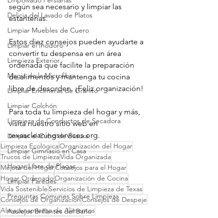
Empolvado Persianas
según sea necesario y limpiar las 
Delicia del Lavado de Platos
estanterías.
Limpiar Muebles de Cuero
Estos diez consejos pueden ayudarte a 
Limpiar el Inodoro
convertir tu despensa en un área 
Limpieza Exterior
ordenada que facilite la preparación 
Magia de la Microfibra
de alimentos y mantenga tu cocina 
libre de desorden. ¡Feliz organización!
Limpiar Encimeras de Granito
Limpiar Colchón
Para toda tu limpieza del hogar y más, 
Limpieza de Conductos de Secadora
visita nuestro sitio web en 
texascleaningservices.org
.
Limpiar el Cubo de Basura
Limpieza Ecológica
Organización del Hogar
Limpiar Gimnasio en Casa
Trucos de Limpieza
Vida Organizada
Hogar Libre de Plagas
Mejora del Hogar
Consejos para el Hogar
Hogar Ordenado
Organización de Cocina
Limpiar Paredes
Vida Sostenible
Servicios de Limpieza de Texas
Preguntas Comunes Sobre Limpieza
Consejos de Organización
Consejos de Despeje
Almacenamiento de Alimentos
Azulejos Brillantes del Baño