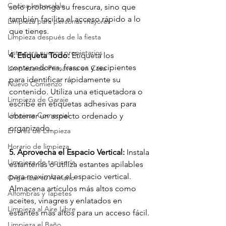
Cocina Impecable
solo prolonga su frescura, sino que 
también facilita el acceso rápido a lo 
Limpieza para personas mayores
que tienes.
Limpieza después de la fiesta
Lista para nuevos propietarios
4. Etiqueta Todo:
 Etiqueta los 
contenedores, frascos y recipientes 
Limpieza de Primavera en Casa
para identificar rápidamente su 
Nuevo Comienzo
contenido. Utiliza una etiquetadora o 
Limpieza de Garaje
escribe en etiquetas adhesivas para 
Limpieza Comercial
obtener un aspecto ordenado y 
organizado.
Errores de Limpieza
Horario de limpieza
5. Aprovecha el Espacio Vertical:
 Instala 
Limpieza de tapicería
estanterías o utiliza estantes apilables 
para maximizar el espacio vertical. 
Organizar tu Armario
Almacena artículos más altos como 
Alfombras y Tapetes
aceites, vinagres y enlatados en 
Limpieza al Aire Libre
estantes más altos para un acceso fácil.
Limpieza el Baño