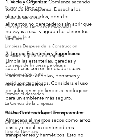
1. Vacía y Organiza:
 Comienza sacando 
Trucos de Limpieza
todo de tu despensa. Desecha los 
alimentos vencidos, dona los 
Mitos de Limpieza
alimentos no perecederos sin abrir que 
Consejos de Limpieza Estacionales
no vayas a usar y agrupa los alimentos 
Limpieza Eco
similares.
Limpieza Después de la Construcción
2. Limpia Estanterías y Superficies:
Servicios regulares de limpieza
Limpia las estanterías, paredes y 
Consejos de limpieza de oficina
superficies con un limpiador suave 
Limpiar y COVID-19
para eliminar el polvo, derrames y 
residuos pegajosos. Considera el uso 
Ventanas Relucientes
de soluciones de limpieza ecológicas 
Domina el desorden
para un ambiente más seguro.
La Ciencia de la Limpieza
3. Usa Contenedores Transparentes:
Psicología de un Hogar Limpio
Almacena alimentos secos como arroz, 
Limpieza Profesional
pasta y cereal en contenedores 
Lista de Limpieza
transparentes y herméticos. Esto no 