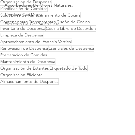
Organización de Despensa
Absorbedores De Olores Naturales:
Planificación de Comidas
Limpieza Con Vapor
Soluciones de Almacenamiento de Cocina
Contenedores Transparentes
Diseño de Cocina
Escritorio De Oficina En Casa
Inventario de Despensa
Cocina Libre de Desorden
Limpieza de Despensa
Aprovechamiento del Espacio Vertical
Renovación de Despensa
Esenciales de Despensa
Preparación de Comidas
Mantenimiento de Despensa
Organización de Estantes
Etiquetado de Todo
Organización Eficiente
Almacenamiento de Despensa
Ver todo
Entradas recientes