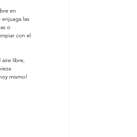
ibre en 
 enjuaga las 
as o 
impiar con el 
aire libre, 
pieza 
 hoy mismo!