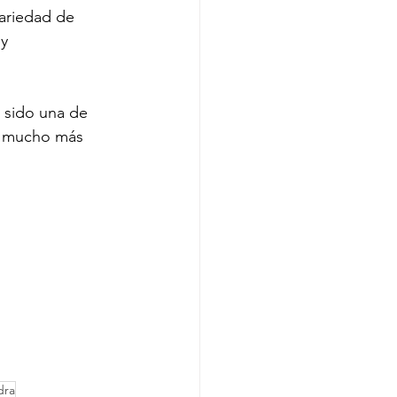
ariedad de 
y 
 sido una de 
e mucho más 
dra