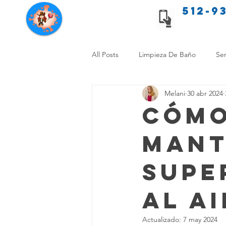
512-9
Servicios de limpieza de Texas
All Posts
Limpieza De Baño
Ser
Melani
30 abr 2024
Consejos de limpieza para mascota
Cómo
Mant
Limpieza Sin Alergias
Benefici
Supe
Comparación Limpieza Hogar
al Ai
Organiza tu Hogar
Limpieza y
Actualizado:
7 may 2024