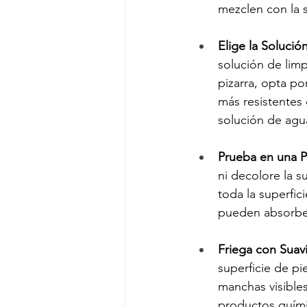
mezclen con la s
Elige la Solució
solución de lim
pizarra, opta po
más resistentes
solución de agua
Prueba en una 
ni decolore la s
toda la superfi
pueden absorber
Friega con Suav
superficie de p
manchas visibles
productos quími