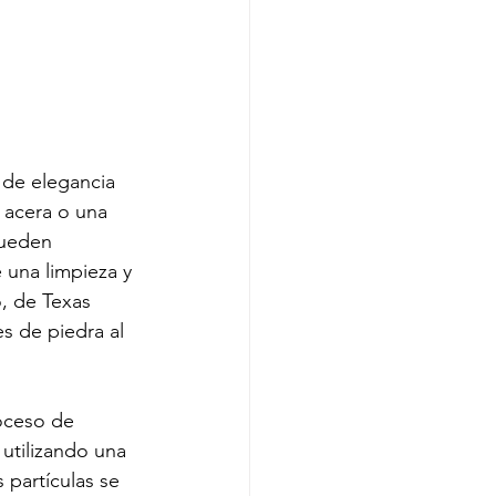
e de elegancia 
a acera o una 
pueden 
una limpieza y 
, de Texas 
s de piedra al 
oceso de 
 utilizando una 
 partículas se 