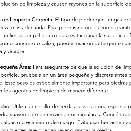
olución de limpieza y causen rayones en la superficie de
n de Limpieza Correcta:
 El tipo de piedra que tengas det
pieza más adecuada. Para piedras naturales como granit
r un limpiador pH neutro para evitar dañar la superficie. 
 como concreto o caliza, puedes usar un detergente sua
 y vinagre.
Pequeña Área:
 Para asegurarte de que la solución de lim
uperficie, pruébala en un área pequeña y discreta antes d
cie. Este paso es especialmente importante para piedras
 los agentes de limpieza de manera diferente.
idad:
 Utiliza un cepillo de cerdas suaves o una esponja pa
iedra suavemente en movimientos circulares. Concéntrat
, algas o crecimiento de musgo. Evita usar herramientas
cos fuertes que puedan rayar o grabar la piedra.