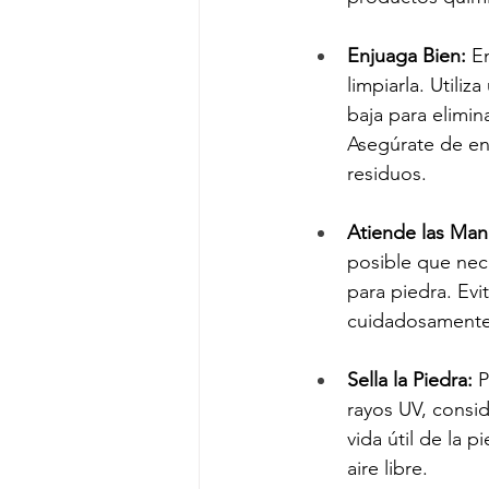
Enjuaga Bien:
 E
limpiarla. Utili
baja para elimin
Asegúrate de enj
residuos.
Atiende las Man
posible que nece
para piedra. Evi
cuidadosamente l
Sella la Piedra:
 
rayos UV, consid
vida útil de la 
aire libre.