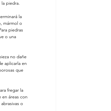
 la piedra.
erminará la 
o, mármol o 
Para piedras 
ve o una 
pieza no dañe 
e aplicarla en 
 porosas que 
ra fregar la 
e en áreas con 
 abrasivas o 