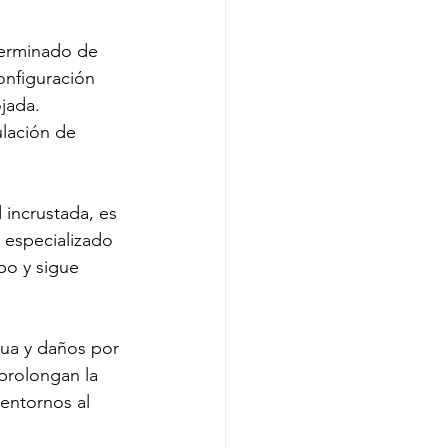
terminado de 
onfiguración 
jada. 
ulación de 
 incrustada, es 
 especializado 
po y sigue 
gua y daños por 
 prolongan la 
 entornos al 