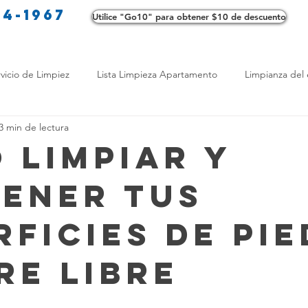
34-1967
Utilice "Go10" para obtener $10 de descuento
Co
vicio de Limpiez
Lista Limpieza Apartamento
Limpianza del 
3 min de lectura
s
Consejos de limpieza ecológica
Consejos de limpieza verd
 Limpiar y
ener tus
os de Profesionales
LimpiezaTransformadora
Limpieza Mant
rficies de Pi
Opciones de limpieza
Diferencias en Limpieza
Truco de Lim
re Libre
 Bienestar
Productos de Limpieza Caseros
Consejos para El