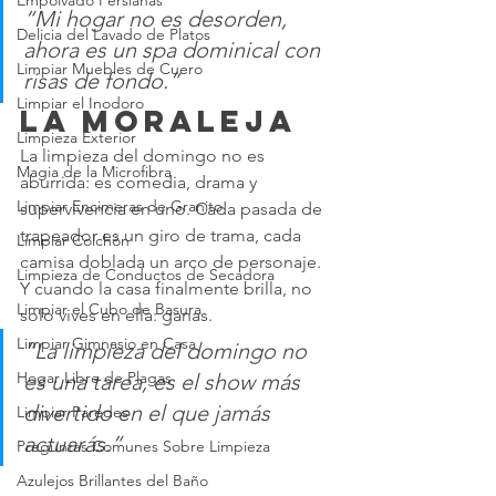
Empolvado Persianas
“Mi hogar no es desorden, 
Delicia del Lavado de Platos
ahora es un spa dominical con 
Limpiar Muebles de Cuero
risas de fondo.”
Limpiar el Inodoro
La moraleja
Limpieza Exterior
La limpieza del domingo no es 
Magia de la Microfibra
aburrida: es comedia, drama y 
Limpiar Encimeras de Granito
supervivencia en uno. Cada pasada de 
trapeador es un giro de trama, cada 
Limpiar Colchón
camisa doblada un arco de personaje. 
Limpieza de Conductos de Secadora
Y cuando la casa finalmente brilla, no 
Limpiar el Cubo de Basura
solo vives en ella: ganas.
Limpiar Gimnasio en Casa
“La limpieza del domingo no 
Hogar Libre de Plagas
es una tarea, es el show más 
divertido en el que jamás 
Limpiar Paredes
actuarás.”
Preguntas Comunes Sobre Limpieza
Azulejos Brillantes del Baño