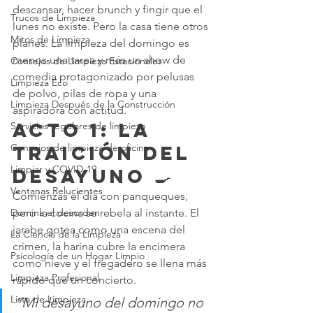
descansar, hacer brunch y fingir que el 
Trucos de Limpieza
lunes no existe. Pero la casa tiene otros 
Mitos de Limpieza
planes. La limpieza del domingo es 
menos una tarea y más un show de 
Consejos de Limpieza Estacionales
comedia protagonizado por pelusas 
Limpieza Eco
de polvo, pilas de ropa y una 
Limpieza Después de la Construcción
aspiradora con actitud.
Acto 1: La 
Servicios regulares de limpieza
traición del 
Consejos de limpieza de oficina
Limpiar y COVID-19
desayuno 🍳
Ventanas Relucientes
Comienzas el día con panqueques, 
pero la cocina se rebela al instante. El 
Domina el desorden
jarabe gotea como una escena del 
La Ciencia de la Limpieza
crimen, la harina cubre la encimera 
Psicología de un Hogar Limpio
como nieve y el fregadero se llena más 
Limpieza Profesional
rápido que un concierto.
Lista de Limpieza
“Mi desayuno del domingo no 