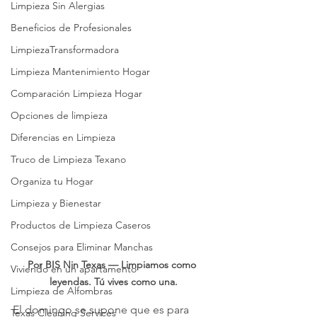
Limpieza Sin Alergias
Beneficios de Profesionales
LimpiezaTransformadora
Limpieza Mantenimiento Hogar
Comparación Limpieza Hogar
Opciones de limpieza
Diferencias en Limpieza
Truco de Limpieza Texano
Organiza tu Hogar
Limpieza y Bienestar
Productos de Limpieza Caseros
Consejos para Eliminar Manchas
Por BIS Nin Texas — Limpiamos como 
Viviendo en un apartamento
leyendas. Tú vives como una.
Limpieza de Alfombras
El domingo se supone que es para 
Texas Cleaning Services