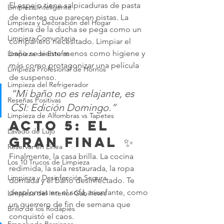
El espejo tiene salpicaduras de pasta 
Limpieza Inteligente
de dientes que parecen pistas. La 
Limpieza y Decoración del Hogar
cortina de la ducha se pega como un 
Limpieza Comunitaria
compañero necesitado. Limpiar el 
baño se siente menos como higiene y 
Limpieza de Estufas
más como protagonizar una película 
Limpieza Profesional de Hornos
de suspenso.
Limpieza del Refrigerador
“Mi baño no es relajante, es 
Reseñas Positivas
CSI: Edición Domingo.”
Limpieza de Alfombras vs Tapetes
Acto 5: El 
Lavado de Lujo
gran final ✨
Reservar en Línea
Finalmente, la casa brilla. La cocina 
Los 10 Trucos de Limpieza
redimida, la sala restaurada, la ropa 
Limpieza y Desinfección Segura
domada y el baño desinfectado. Te 
desplomas en el sofá, triunfante, como 
Limpieza del Interior Gabinetes
un guerrero de fin de semana que 
Brillo de los Rodapiés
conquistó el caos.