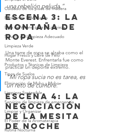
una rebelión peluda.”
Cuidado de los pisos de madera
Escena 3: La 
Facilitando la Mudanza
montaña de 
Lista de Verano para la Limpieza
ropa
Servicio de Limpieza Adecuado
Limpieza Verde
Una torre de ropa se alzaba como el 
Hogar Fresco y Libre de Pelo
Monte Everest. Enfrentarla fue como 
Productos y Técnicas de Limpieza
practicar un deporte extremo.
Tipos de Suelos
“Mi ropa sucia no es tarea, es 
Eliminación de Moho y Moho
un reto de cumbre.”
Limpieza Sostenible
Escena 4: La 
Servicios de limpieza de emergencia
negociación 
Limpiar y Organizar
de la mesita 
El Poder de la Aromaterapia
de noche
Rutina Nocturna