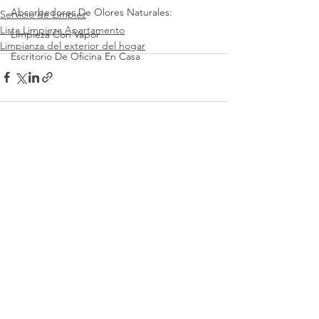
Absorbedores De Olores Naturales:
Servicio de Limpiez
Lista Limpieza Apartamento
Limpieza Con Vapor
Limpianza del exterior del hogar
Escritorio De Oficina En Casa
Ver todo
Entradas recientes