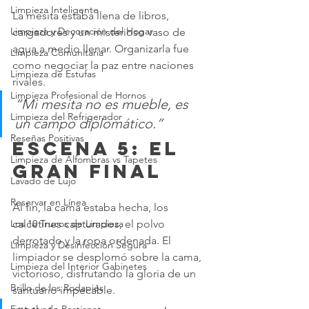
Limpieza Inteligente
La mesita estaba llena de libros, 
Limpieza y Decoración del Hogar
cargadores y un misterioso vaso de 
agua a medio llenar. Organizarla fue 
Limpieza Comunitaria
como negociar la paz entre naciones 
Limpieza de Estufas
rivales.
Limpieza Profesional de Hornos
“Mi mesita no es mueble, es 
Limpieza del Refrigerador
un campo diplomático.”
Reseñas Positivas
Escena 5: El 
Limpieza de Alfombras vs Tapetes
gran final
Lavado de Lujo
Reservar en Línea
Al fin, la cama estaba hecha, los 
calcetines capturados, el polvo 
Los 10 Trucos de Limpieza
derrotado y la ropa ordenada. El 
Limpieza y Desinfección Segura
limpiador se desplomó sobre la cama, 
Limpieza del Interior Gabinetes
victorioso, disfrutando la gloria de un 
Brillo de los Rodapiés
santuario impecable.