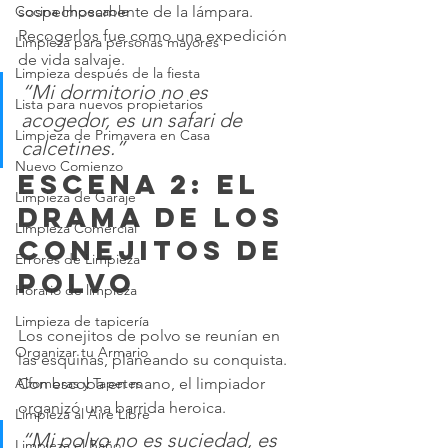
sospechosamente de la lámpara. 
Cocina Impecable
Recogerlos fue como una expedición 
Limpieza para personas mayores
de vida salvaje.
Limpieza después de la fiesta
“Mi dormitorio no es 
Lista para nuevos propietarios
acogedor, es un safari de 
Limpieza de Primavera en Casa
calcetines.”
Nuevo Comienzo
Escena 2: El 
Limpieza de Garaje
drama de los 
Limpieza Comercial
conejitos de 
Errores de Limpieza
polvo
Horario de limpieza
Limpieza de tapicería
Los conejitos de polvo se reunían en 
Organizar tu Armario
las esquinas, planeando su conquista. 
Con escoba en mano, el limpiador 
Alfombras y Tapetes
organizó una barrida heroica.
Limpieza al Aire Libre
“Mi polvo no es suciedad, es 
Limpieza el Baño