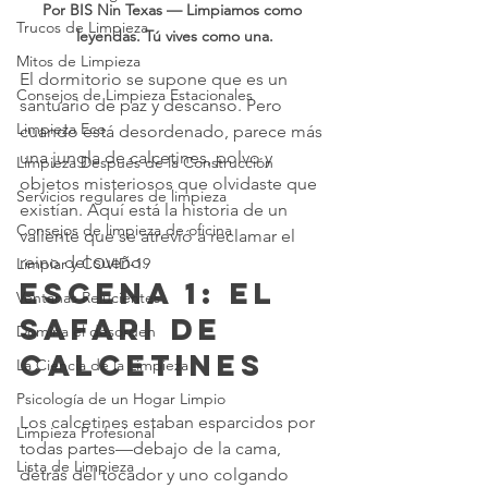
Por BIS Nin Texas — Limpiamos como 
Trucos de Limpieza
leyendas. Tú vives como una.
Mitos de Limpieza
El dormitorio se supone que es un 
Consejos de Limpieza Estacionales
santuario de paz y descanso. Pero 
Limpieza Eco
cuando está desordenado, parece más 
una jungla de calcetines, polvo y 
Limpieza Después de la Construcción
objetos misteriosos que olvidaste que 
Servicios regulares de limpieza
existían. Aquí está la historia de un 
Consejos de limpieza de oficina
valiente que se atrevió a reclamar el 
reino del sueño.
Limpiar y COVID-19
Escena 1: El 
Ventanas Relucientes
safari de 
Domina el desorden
calcetines
La Ciencia de la Limpieza
Psicología de un Hogar Limpio
Los calcetines estaban esparcidos por 
Limpieza Profesional
todas partes—debajo de la cama, 
Lista de Limpieza
detrás del tocador y uno colgando 