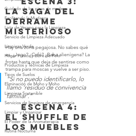
	 Escena 3: 
Cuidado de los pisos de madera
La saga del 
Facilitando la Mudanza
derrame 
Lista de Verano para la Limpieza
misterioso
Servicio de Limpieza Adecuado
Limpieza Verde
Hay una zona pegajosa. No sabes qué 
es. ¿Jugo? ¿Café? ¿Baba alienígena? La 
Hogar Fresco y Libre de Pelo
frotas hasta que deja de sentirse como 
Productos y Técnicas de Limpieza
trampa para moscas y vuelve a ser piso.
Tipos de Suelos
“Si no puedo identificarlo, lo 
Eliminación de Moho y Moho
llamo ‘residuo de convivencia 
Limpieza Sostenible
familiar’.”
Servicios de limpieza de emergencia
	 Escena 4: 
Limpiar y Organizar
El shuffle de 
El Poder de la Aromaterapia
los muebles
Rutina Nocturna