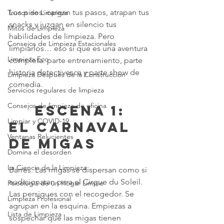
Los pisos: cargan tus pasos, atrapan tus 
Trucos de Limpieza
snacks y juzgan en silencio tus 
Mitos de Limpieza
habilidades de limpieza. Pero 
Consejos de Limpieza Estacionales
limpiarlos… eso sí que es una aventura 
Limpieza Eco
completa: parte entrenamiento, parte 
historia detectivesca y parte show de 
Limpieza Después de la Construcción
comedia.
Servicios regulares de limpieza
Consejos de limpieza de oficina
	 Escena 1: 
Limpiar y COVID-19
El carnaval 
Ventanas Relucientes
de migas
Domina el desorden
La Ciencia de la Limpieza
Barres. Las migas se dispersan como si 
audicionaran para el Cirque du Soleil. 
Psicología de un Hogar Limpio
Las persigues con el recogedor. Se 
Limpieza Profesional
agrupan en la esquina. Empiezas a 
Lista de Limpieza
sospechar que las migas tienen 