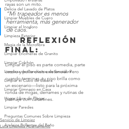
Empolvado Persianas
rayas son un mito.
Delicia del Lavado de Platos
“Mi trapeador es menos 
Limpiar Muebles de Cuero
herramienta, más generador 
Limpiar el Inodoro
de caos.”
Limpieza Exterior
	 REFLEXIÓN 
Magia de la Microfibra
FINAL:
Limpiar Encimeras de Granito
Limpiar Colchón
Limpiar el piso es parte comedia, parte 
cardio y parte crisis existencial. Pero 
Limpieza de Conductos de Secadora
cuando terminas, tu piso brilla como 
Limpiar el Cubo de Basura
un escenario—listo para la próxima 
Limpiar Gimnasio en Casa
ronda de migas, derrames y rutinas de 
Hogar Libre de Plagas
patinaje con calcetines.
Limpiar Paredes
Preguntas Comunes Sobre Limpieza
Servicio de Limpiez
Azulejos Brillantes del Baño
Lista Limpieza Apartamento