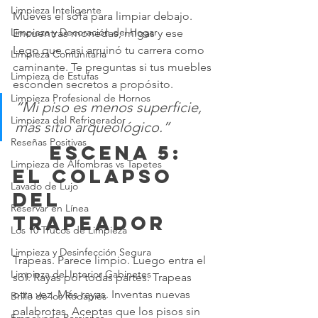
Limpieza Inteligente
Mueves el sofá para limpiar debajo. 
Limpieza y Decoración del Hogar
Encuentras monedas, migas y ese 
Lego que casi arruinó tu carrera como 
Limpieza Comunitaria
caminante. Te preguntas si tus muebles 
Limpieza de Estufas
esconden secretos a propósito.
Limpieza Profesional de Hornos
“Mi piso es menos superficie, 
Limpieza del Refrigerador
más sitio arqueológico.”
Reseñas Positivas
	 Escena 5: 
Limpieza de Alfombras vs Tapetes
El colapso 
Lavado de Lujo
del 
Reservar en Línea
trapeador
Los 10 Trucos de Limpieza
Limpieza y Desinfección Segura
Trapeas. Parece limpio. Luego entra el 
Limpieza del Interior Gabinetes
sol. Rayas por todas partes. Trapeas 
otra vez. Más rayas. Inventas nuevas 
Brillo de los Rodapiés
palabrotas. Aceptas que los pisos sin 