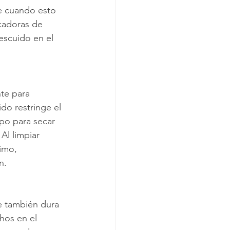
te cuando esto 
cadoras de 
escuido en el 
te para 
do restringe el 
po para secar 
Al limpiar 
imo, 
n.
e también dura 
hos en el 