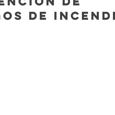
ención de
gos de Incend
impieza de Alfombras
Texas Cleaning Services
Trucos de Li
e Limpieza Estacionales
Limpieza Eco
Limpieza Después de 
Consejos de limpieza de oficina
Limpiar y COVID-19