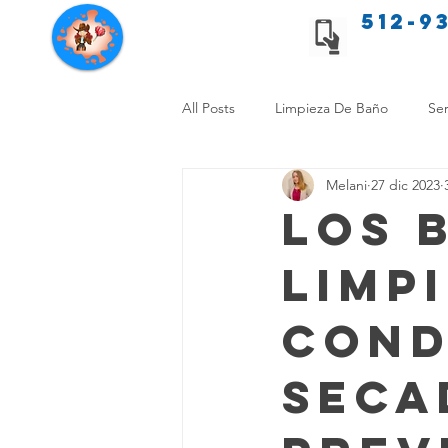
512-9
Servicios de limpieza de Texas
All Posts
Limpieza De Baño
Ser
Melani
27 dic 2023
Consejos de limpieza para mascota
Los 
Limp
Limpieza Sin Alergias
Benefici
Cond
Comparación Limpieza Hogar
Seca
Organiza tu Hogar
Limpieza y