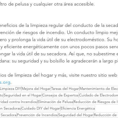
iltro de pelusa y cualquier otra área accesible.
eneficios de la limpieza regular del conducto de la seca
evención de riesgos de incendio. Un conducto limpio mejo
inero y prolonga la vida útil de su electrodoméstico. Su 
y eficiente energéticamente con unos pocos pasos senci
gar la vida útil de su secadora. Así que, no subestime e
a: su seguridad y su bolsillo le agradecerán a largo p
ios de limpieza del hogar y más, visite nuestro sitio web
s.org
.
Limpieza DIY
Mejora del Hogar
Tareas del Hogar
Mantenimiento de Elec
to
Seguridad en el Hogar
Consejos de Expertos
Cuidado de Electrodom
idad contra Incendios
Eliminación de Pelusa
Reducción de Riesgos de 
en Secadoras
Cuidado DIY del Hogar
Eficiencia Energética
 Secadora
Prevención de Incendios
Seguridad del Hogar
Reducción de 