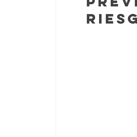
Prev
Ries
Viviendo en un apartamento
L
Mitos de Limpieza
Consejos d
Servicios regulares de limpieza