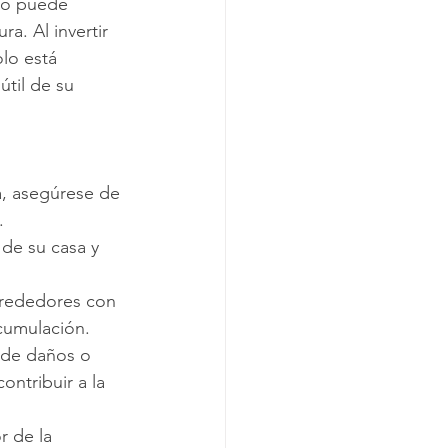
to puede 
a. Al invertir 
lo está 
til de su 
, asegúrese de 
.
 de su casa y 
lrededores con 
cumulación.
 de daños o 
ntribuir a la 
r de la 