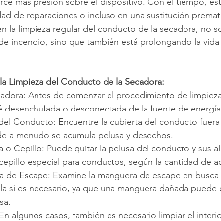
rce más presión sobre el dispositivo. Con el tiempo, es
dad de reparaciones o incluso en una sustitución prematur
 la limpieza regular del conducto de la secadora, no so
de incendio, sino que también está prolongando la vida ú
 la Limpieza del Conducto de la Secadora:
cadora: Antes de comenzar el procedimiento de limpieza
é desenchufada o desconectada de la fuente de energía
a del Conducto: Encuentre la cubierta del conducto fuera
nde a menudo se acumula pelusa y desechos.
a o Cepillo: Puede quitar la pelusa del conducto y sus a
cepillo especial para conductos, según la cantidad de a
ra de Escape: Examine la manguera de escape en busca
a si es necesario, ya que una manguera dañada puede co
sa.
: En algunos casos, también es necesario limpiar el interio