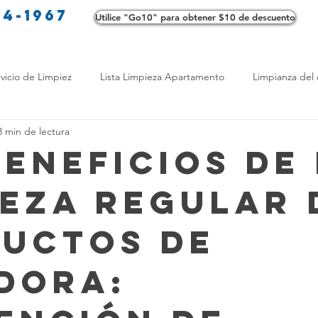
34-1967
Utilice "Go10" para obtener $10 de descuento
Co
vicio de Limpiez
Lista Limpieza Apartamento
Limpianza del 
3 min de lectura
s
Consejos de limpieza ecológica
Consejos de limpieza verd
Beneficios de
ieza Regular 
os de Profesionales
LimpiezaTransformadora
Limpieza Mant
uctos de
Opciones de limpieza
Diferencias en Limpieza
Truco de Lim
dora:
 Bienestar
Productos de Limpieza Caseros
Consejos para El