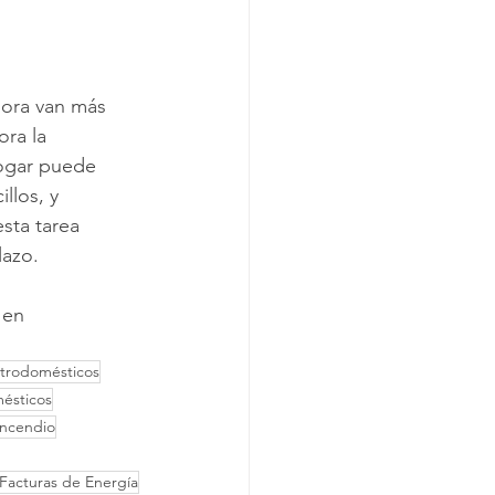
dora van más 
ra la 
hogar puede 
llos, y 
sta tarea 
lazo.
 en 
trodomésticos
ésticos
Incendio
Facturas de Energía