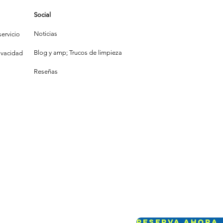
Social
Noticias
ervicio
Blog y amp; Trucos de limpieza
rivacidad
Reseñas
Reserva Ahora 