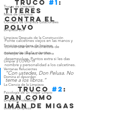
 	Truco 
#1
: 
Trucos de Limpieza
Títeres 
Mitos de Limpieza
contra el 
Consejos de Limpieza Estacionales
polvo
Limpieza Eco
Limpieza Después de la Construcción
Ponte calcetines viejos en las manos y 
Servicios regulares de limpieza
conviértete en marionetista de 
estanterías. Baila mientras 
Consejos de limpieza de oficina
desempolvas. Puntos extra si les das 
Limpiar y COVID-19
nombre y personalidad a los calcetines.
Ventanas Relucientes
“Con ustedes, Don Pelusa. No 
Domina el desorden
teme a los libros.”
La Ciencia de la Limpieza
	 Truco 
#2
: 
Psicología de un Hogar Limpio
Pan como 
Limpieza Profesional
imán de migas
Lista de Limpieza