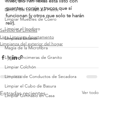
Empolvado Persianas
nivel, BIS Nin Texas está listo con 
guantes, coraje y trucos que sí 
Delicia del Lavado de Platos
funcionan (y otros que solo te harán 
Limpiar Muebles de Cuero
reír).
Limpiar el Inodoro
Servicio de Limpiez
Lista Limpieza Apartamento
Limpieza Exterior
Limpianza del exterior del hogar
Magia de la Microfibra
Limpiar Encimeras de Granito
Limpiar Colchón
Limpieza de Conductos de Secadora
Limpiar el Cubo de Basura
Ver todo
Entradas recientes
Limpiar Gimnasio en Casa
Hogar Libre de Plagas
Limpiar Paredes
Preguntas Comunes Sobre Limpieza
Azulejos Brillantes del Baño