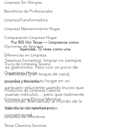
Limpieza Sin Alergias
Beneficios de Profesionales
LimpiezaTransformadora
Limpieza Mantenimiento Hogar
Comparación Limpieza Hogar
Por BIS Nin Texas — Limpiamos como 
Opciones de limpieza
leyendas. Tú vives como una.
Diferencias en Limpieza
Seamos honestos: limpiar no siempre 
Truco de Limpieza Texano
es glamoroso. Pero con un poco de 
Organiza tu Hogar
creatividad (y un toque de caos), 
puedes convertir tu hogar en un 
Limpieza y Bienestar
santuario reluciente usando trucos que 
Productos de Limpieza Caseros
suenan ridículos… pero que realmente 
Consejos para Eliminar Manchas
funcionan. Bienvenido al mundo de la 
sabiduría doméstica poco 
Viviendo en un apartamento
convencional.
Limpieza de Alfombras
Texas Cleaning Services