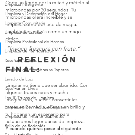
Corta un limón por la mitad y mételo al 
Limpieza Inteligente
microondas por 30 segundos. Tu 
Limpieza y Decoración del Hogar
microondas olerá increíble y se 
Limpieza Comunitaria
limpiará como por arte de magia. 
También te sentirás como un mago 
Limpieza de Estufas
cítrico.
Limpieza Profesional de Hornos
“Invoco frescura con fruta.”
Limpieza del Refrigerador
 	REFLEXIÓN 
Reseñas Positivas
FINAL:
Limpieza de Alfombras vs Tapetes
Lavado de Lujo
Limpiar no tiene que ser aburrido. Con 
Reservar en Línea
algunos trucos raros y mucha 
Los 10 Trucos de Limpieza
imaginación, puedes convertir las 
tareas en comedia, el caos en brillo y 
Limpieza y Desinfección Segura
tu hogar en un escenario para 
Limpieza del Interior Gabinetes
actuaciones legendarias de limpieza.
Brillo de los Rodapiés
Y cuando quieras pasar al siguiente 