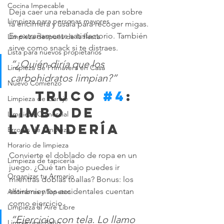
Cocina Impecable
Deja caer una rebanada de pan sobre 
Limpieza para personas mayores
la encimera y úsala para recoger migas. 
Es extrañamente satisfactorio. También 
Limpieza después de la fiesta
sirve como snack si te distraes.
Lista para nuevos propietarios
“¿Quién diría que los 
Limpieza de Primavera en Casa
carbohidratos limpian?”
Nuevo Comienzo
	 Truco 
#4
: 
Limpieza de Garaje
Limbo de 
Limpieza Comercial
lavandería
Errores de Limpieza
Horario de limpieza
Convierte el doblado de ropa en un 
Limpieza de tapicería
juego. ¿Qué tan bajo puedes ir 
Organizar tu Armario
mientras doblas toallas? Bonus: los 
estiramientos accidentales cuentan 
Alfombras y Tapetes
como ejercicio.
Limpieza al Aire Libre
“Ejercicio con tela. Lo llamo 
Limpieza el Baño