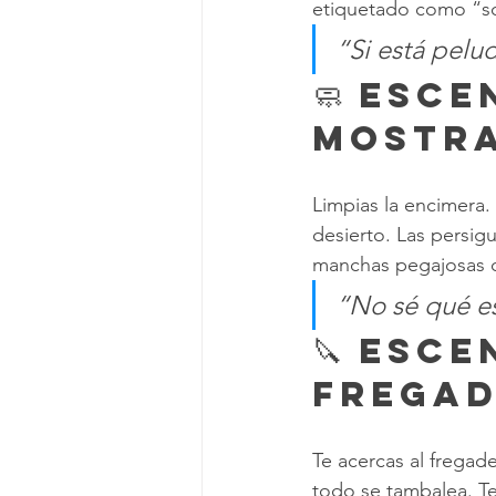
etiquetado como “so
“Si está pelu
🧼 Esce
Mostr
Limpias la encimera.
desierto. Las persig
manchas pegajosas qu
“No sé qué es
🔪 Esce
Frega
Te acercas al fregad
todo se tambalea. Te