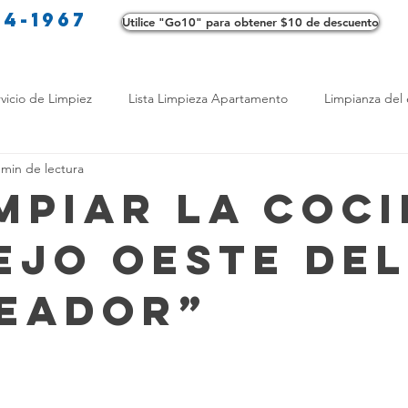
34-1967
Utilice "Go10" para obtener $10 de descuento
Co
vicio de Limpiez
Lista Limpieza Apartamento
Limpianza del 
 min de lectura
s
Consejos de limpieza ecológica
Consejos de limpieza verd
impiar la coc
iejo oeste del
os de Profesionales
LimpiezaTransformadora
Limpieza Mant
eador”
Opciones de limpieza
Diferencias en Limpieza
Truco de Lim
 Bienestar
Productos de Limpieza Caseros
Consejos para El