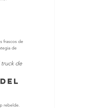
s frascos de 
tegia de 
 truck de 
 del 
p rebelde. 