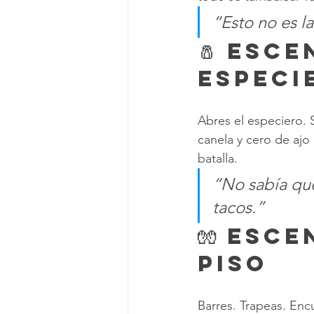
“Esto no es l
🧂 Esce
Especi
Abres el especiero. 
canela y cero de ajo
batalla.
“No sabía que
tacos.”
🧤 Esce
Piso
Barres. Trapeas. Enc