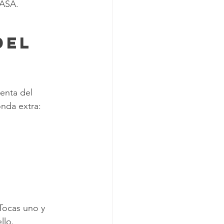
NASA.
del 
enta del 
nda extra: 
 
Tocas uno y 
llo.