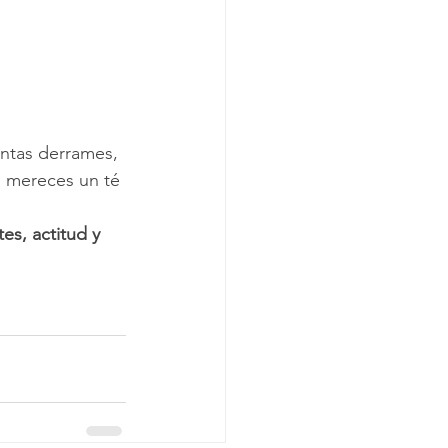
entas derrames, 
, mereces un té 
es, actitud y 