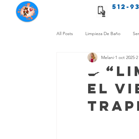
512-9
Servicios de limpieza de Texas
All Posts
Limpieza De Baño
Ser
Melani
1 oct 2025
2
Consejos de limpieza para mascota
🍳 “L
El v
Limpieza Sin Alergias
Benefici
trap
Comparación Limpieza Hogar
Organiza tu Hogar
Limpieza y