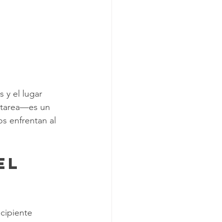
 y el lugar 
a tarea—es un 
s enfrentan al 
el 
cipiente 